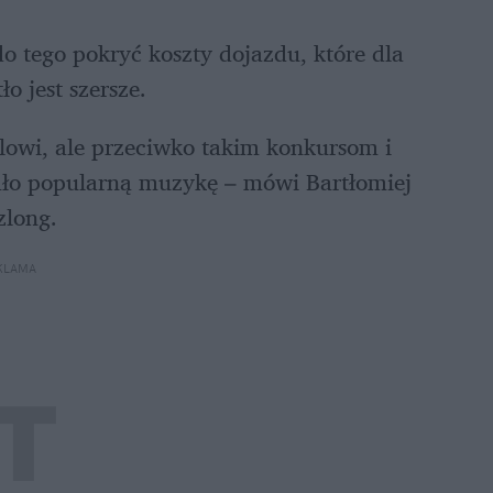
 tego pokryć koszty dojazdu, które dla 
ło jest szersze.
alowi, ale przeciwko takim konkursom i 
ało popularną muzykę – mówi Bartłomiej 
zlong.
KLAMA 