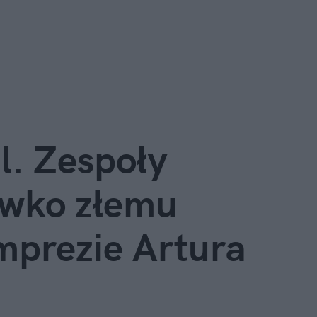
. Zespoły 
iwko złemu 
mprezie Artura 