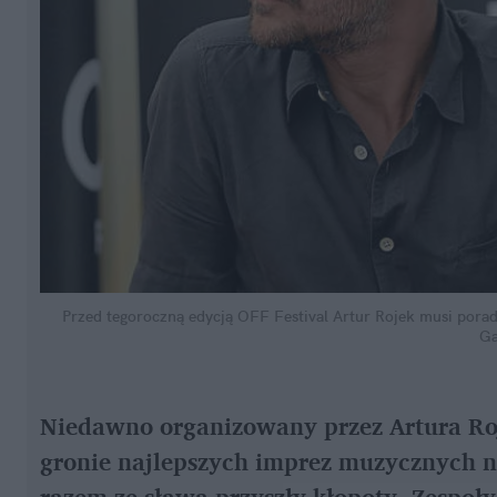
Przed tegoroczną edycją OFF Festival Artur Rojek musi porad
Ga
Niedawno organizowany przez Artura Rojk
gronie najlepszych imprez muzycznych n
razem ze sławą przyszły kłopoty. Zespoły