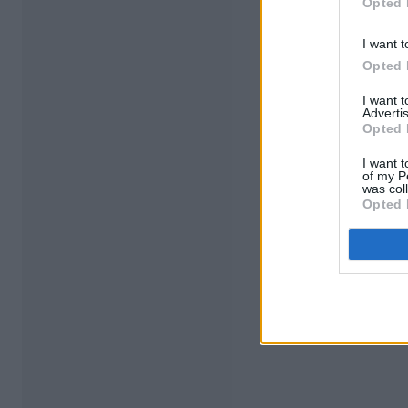
Opted 
I want t
Opted 
I want 
Advertis
Opted 
I want t
of my P
was col
Opted 