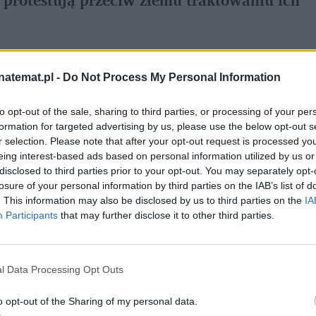
natemat.pl -
Do Not Process My Personal Information
ako preferowane medium w Google
to opt-out of the sale, sharing to third parties, or processing of your per
płacając sowite wynagrodzenia. Ale te mniej 
formation for targeted advertising by us, please use the below opt-out s
r selection. Please note that after your opt-out request is processed y
musiały wystartować w konkursie i spodobać 
eing interest-based ads based on personal information utilized by us or
. Głos oddano fanom, którzy w głosowaniu SMS-
disclosed to third parties prior to your opt-out. You may separately opt-
losure of your personal information by third parties on the IAB’s list of
óry wystąpi na scenie w Dolinie Trzech 
. This information may also be disclosed by us to third parties on the
IA
Participants
that may further disclose it to other third parties.
l Data Processing Opt Outs
o opt-out of the Sharing of my personal data.