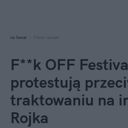
na
:
Temat
Filmy i seriale
F**k OFF Festival
protestują przec
traktowaniu na i
Rojka