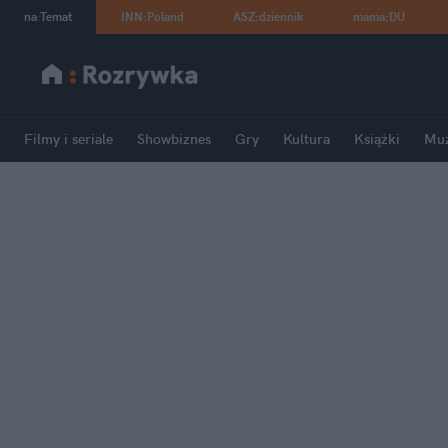
na
:
Temat
INN
:
Poland
ASZ
:
dziennik
mama
:
DU
Filmy i seriale
Showbiznes
Gry
Kultura
Książki
Mu