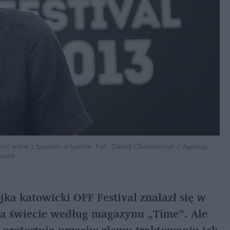
zić sobie z buntem artystów.
Fot. Dawid Chalimoniuk / Agencja 
zeta
a katowicki OFF Festival znalazł się w 
a świecie według magazynu „Time”. Ale 
 protestują przeciw złemu traktowaniu ich 