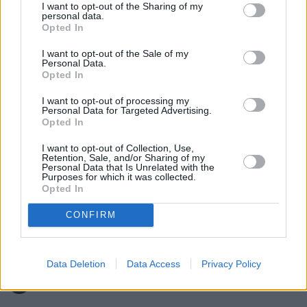
I want to opt-out of the Sharing of my
personal data.
Opted In
I want to opt-out of the Sale of my
Personal Data.
Opted In
I want to opt-out of processing my
Personal Data for Targeted Advertising.
Opted In
Fot. youtube.com/naTemat.pl
I want to opt-out of Collection, Use,
Nie przegap żadnej ważnej wiadomości i
Retention, Sale, and/or Sharing of my
Personal Data that Is Unrelated with the
obserwuj nas w Google News!
Purposes for which it was collected.
Opted In
Więcej:
CONFIRM
Kultura
Data Deletion
Data Access
Privacy Policy