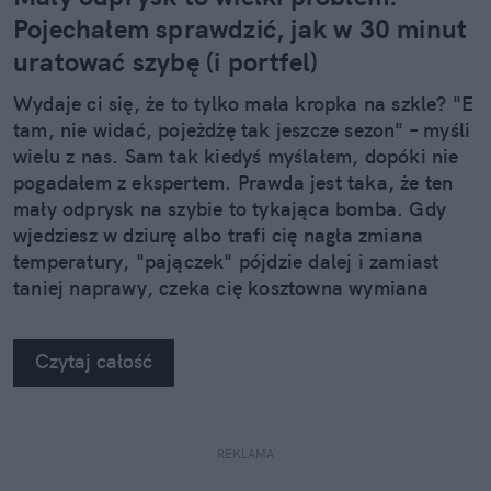
Pojechałem sprawdzić, jak w 30 minut
uratować szybę (i portfel)
Wydaje ci się, że to tylko mała kropka na szkle? "E
tam, nie widać, pojeżdżę tak jeszcze sezon" – myśli
wielu z nas. Sam tak kiedyś myślałem, dopóki nie
pogadałem z ekspertem. Prawda jest taka, że ten
mały odprysk na szybie to tykająca bomba. Gdy
wjedziesz w dziurę albo trafi cię nagła zmiana
temperatury, "pajączek" pójdzie dalej i zamiast
taniej naprawy, czeka cię kosztowna wymiana
szyby. Wybrałem się do serwisu Autoglass®, żeby
na własne oczy zobaczyć, jak profesjonaliści radzą
Czytaj całość
sobie z takimi uszkodzeniami.
REKLAMA