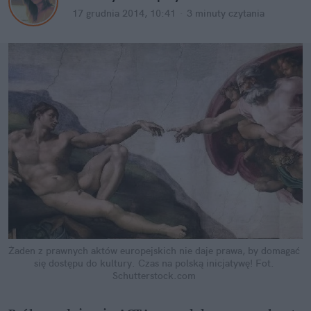
17 grudnia 2014, 10:41
·
3 minuty
 czytania
Żaden z prawnych aktów europejskich nie daje prawa, by domagać 
się dostępu do kultury. Czas na polską inicjatywę!
Fot. 
Schutterstock.com