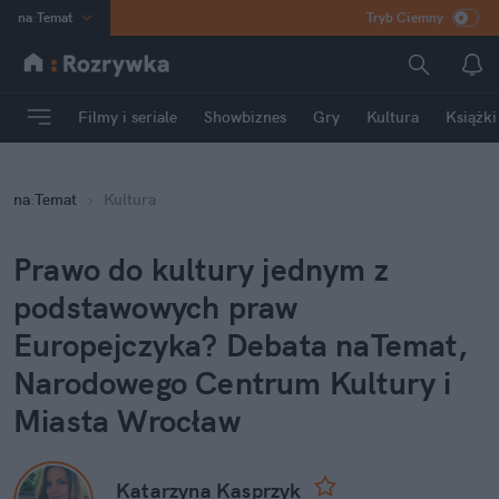
na
:
Temat
Tryb Ciemny
INN
:
Poland
ASZ
:
dziennik
Filmy i seriale
Showbiznes
Gry
Kultura
Książki
mama
:
DU
dad
:
HERO
na
:
Temat
Kultura
Rozrywka
Prawo do kultury jednym z 
podstawowych praw 
Europejczyka? Debata naTemat, 
Narodowego Centrum Kultury i 
Miasta Wrocław
Katarzyna Kasprzyk