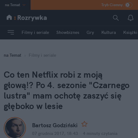
na
:
Temat
Tryb Ciemny
INN
:
Poland
ASZ
:
dziennik
Filmy i seriale
Showbiznes
Gry
Kultura
Książki
mama
:
DU
dad
:
HERO
na
:
Temat
Filmy i seriale
Rozrywka
Co ten Netflix robi z moją 
głową!? Po 4. sezonie "Czarnego 
lustra" mam ochotę zaszyć się 
głęboko w lesie
Bartosz Godziński
07 grudnia 2017, 18:43
·
4 minuty
 czytania