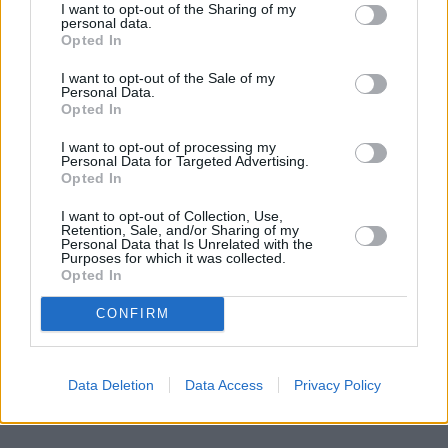
dla przykładu
. Administrator sobie wyjdzie z 
I want to opt-out of the Sharing of my
personal data.
symulacji, ale my w niej zostaniemy. Na wieczność. 
Opted In
Piekło Dantego czy tortury CIA w Guantanamo to 
pikuś w porównaniu z tym, co nam może 
I want to opt-out of the Sale of my
Personal Data.
zaserwować psychopatyczny programista. A co jeśli 
Opted In
coś się zawiesi, popsuje lub zawirusuje... Trzeba 
I want to opt-out of processing my
zawczasu wylogować się z tego świata!
Personal Data for Targeted Advertising.
Opted In
REKLAMA 
I want to opt-out of Collection, Use,
Retention, Sale, and/or Sharing of my
Personal Data that Is Unrelated with the
Purposes for which it was collected.
Opted In
CONFIRM
Data Deletion
Data Access
Privacy Policy