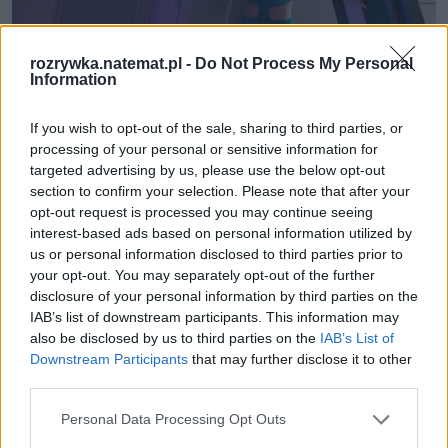
rozrywka.natemat.pl -
Do Not Process My Personal
Information
If you wish to opt-out of the sale, sharing to third parties, or
Fot. Jonathan Prime / Netflix
processing of your personal or sensitive information for
targeted advertising by us, please use the below opt-out
section to confirm your selection. Please note that after your
opt-out request is processed you may continue seeing
I na tym jednym okrutnym odcinku, temat tortur 
interest-based ads based on personal information utilized by
świadomości, się nie kończy. "U.S.S. Callister" 
us or personal information disclosed to third parties prior to
początkowo wygląda jak jakaś wariacja na temat 
your opt-out. You may separately opt-out of the further
"Star Treka", ale potem jest nagły zwrot akcji i 
disclosure of your personal information by third parties on the
IAB’s list of downstream participants. This information may
zaczyna się prawdziwy techno-horror. Wielu chciało 
also be disclosed by us to third parties on the
IAB’s List of
by przenieść się do swojego ulubionego serialowego 
Downstream Participants
that may further disclose it to other
uniwersum, gorzej jeśli jesteś tylko pionkiem 
third parties.
(fachowo mówiąc "bohaterem niezależnym") w grze 
Personal Data Processing Opt Outs
jakiegoś zakompleksionego maniaka - 
takim Simem 