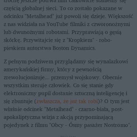
częścią globalnej sieci. To co zostało pokazane w 
odcinku "Metalhead" już powoli się dzieje. Większość 
z nas widziała na YouTube filmiki z czworonożnymi 
lub dwunożnymi robotami. Przyprawiają o gęsią 
skórkę. Przywitajcie się z "Kropkiem" - robo-
pieskiem autorstwa Boston Dynamics.
Z pełnym podziwem przyglądamy się wynalazkowi 
amerykańskiej firmy, który z pewnością 
zrewolucjonizuje... przemysł wojskowy. Obecnie 
wszystkim steruje człowiek. Co się stanie gdy 
elektroniczny pupil dostanie sztuczną inteligencję i 
się zbuntuje (
zwłaszcza, że już tak robi
)? O tym jest 
właśnie odcinek "Metalhead" - czarno-biała, post-
apokaliptyczna wizja z akcją przypominającą 
pojedynek z filmu "Obcy - Ósmy pasażer Nostromo".