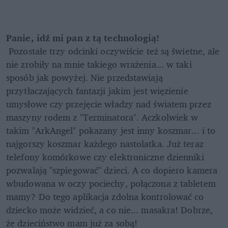
Panie, idź mi pan z tą technologią!
 Pozostałe trzy odcinki oczywiście też są świetne, ale 
nie zrobiły na mnie takiego wrażenia... w taki 
sposób jak powyżej. Nie przedstawiają 
przytłaczających fantazji jakim jest więzienie 
umysłowe czy przejęcie władzy nad światem przez 
maszyny rodem z "Terminatora". Aczkolwiek w 
takim "ArkAngel" pokazany jest inny koszmar... i to 
najgorszy koszmar każdego nastolatka. Już teraz 
telefony komórkowe czy elektroniczne dzienniki 
pozwalają "szpiegować" dzieci. A co dopiero kamera 
wbudowana w oczy pociechy, połączona z tabletem 
mamy? Do tego aplikacja zdolna kontrolować co 
dziecko może widzieć, a co nie... masakra! Dobrze, 
że dzieciństwo mam już za sobą!