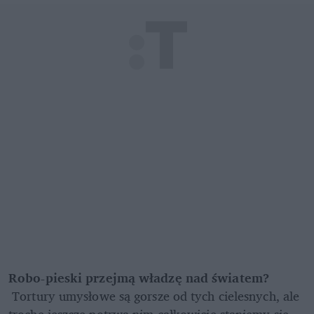
Robo-pieski przejmą władzę nad światem?
 Tortury umysłowe są gorsze od tych cielesnych, ale 
trochę jeszcze potrwa nim całkowicie staniemy się 