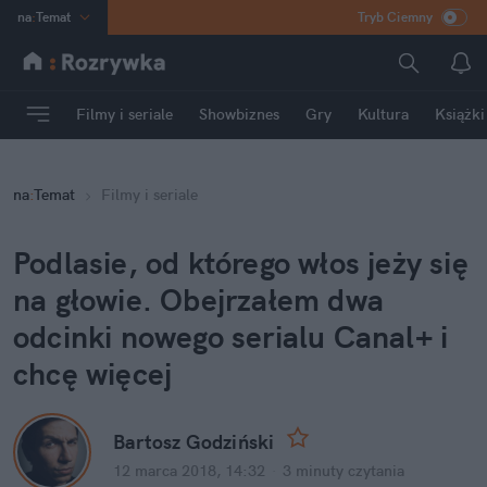
na
:
Temat
Tryb Ciemny
INN
:
Poland
ASZ
:
dziennik
Filmy i seriale
Showbiznes
Gry
Kultura
Książki
mama
:
DU
dad
:
HERO
na
:
Temat
Filmy i seriale
Rozrywka
Podlasie, od którego włos jeży się 
na głowie. Obejrzałem dwa 
odcinki nowego serialu Canal+ i 
chcę więcej
Bartosz Godziński
12 marca 2018, 14:32
·
3 minuty
 czytania