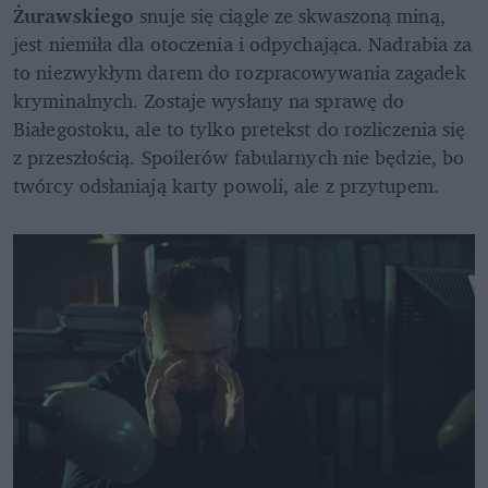
Żurawskiego
 snuje się ciągle ze skwaszoną miną, 
jest niemiła dla otoczenia i odpychająca. Nadrabia za 
to niezwykłym darem do rozpracowywania zagadek 
kryminalnych. Zostaje wysłany na sprawę do 
Białegostoku, ale to tylko pretekst do rozliczenia się 
z przeszłością. Spoilerów fabularnych nie będzie, bo 
twórcy odsłaniają karty powoli, ale z przytupem.