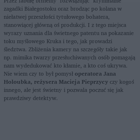
Przez fabułę brniemy "rozwiązując" kryminalne 
zagadki Białegostoku oraz brodząc po kolana w 
niełatwej przeszłości tytułowego bohatera, 
stanowiącej główną oś produkcji. I z tego miejsca 
wyrazy uznania dla świetnego patentu na pokazanie 
toku myślowego Kruka i tego, jak prowadzi 
śledztwa. Zbliżenia kamery na szczegóły takie jak 
np. mimika twarzy przesłuchiwanych osób pomagają 
nam wydedukować kto kłamie, a kto coś ukrywa. 
Nie wiem czy to był pomysł 
operatora Jana 
Holoubka, reżysera Macieja Pieprzycy
 czy kogoś 
innego, ale jest świetny i pozwala poczuć się jak 
prawdziwy detektyw.