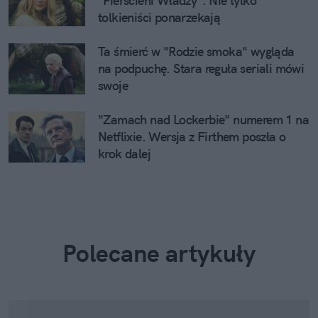
"Pierścieni Władzy". Nie tylko
tolkieniści ponarzekają
Ta śmierć w "Rodzie smoka" wygląda
na podpuchę. Stara reguła seriali mówi
swoje
"Zamach nad Lockerbie" numerem 1 na
Netflixie. Wersja z Firthem poszła o
krok dalej
Polecane artykuły