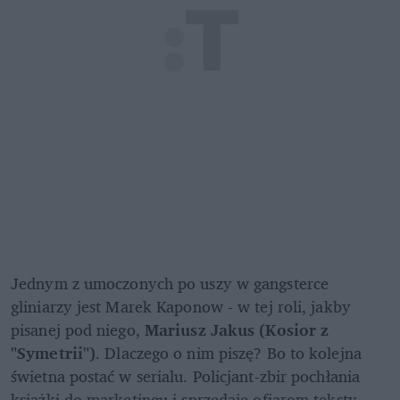
Jednym z umoczonych po uszy w gangsterce 
gliniarzy jest Marek Kaponow - w tej roli, jakby 
pisanej pod niego, 
Mariusz Jakus (Kosior z 
"Symetrii")
. Dlaczego o nim piszę? Bo to kolejna 
świetna postać w serialu. Policjant-zbir pochłania 
książki do marketingu i sprzedaje ofiarom teksty 