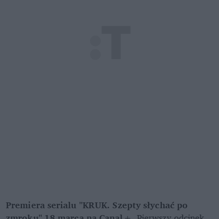
Premiera serialu "KRUK. Szepty słychać po 
zmroku" 18 marca na Canal+
. Pierwszy odcinek 