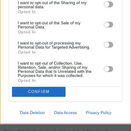
I want to opt-out of the Sharing of my
personal data.
Opted In
I want to opt-out of the Sale of my
Personal Data.
Fot. Olaf Tryzna/CANAL+
Opted In
I want to opt-out of processing my
Personal Data for Targeted Advertising.
Mrok "Kruka" wciąga
Opted In
 Również w sferze wizualnej (co widać na 
I want to opt-out of Collection, Use,
załączonych obrazkach) Białystok i okoliczne lasy są 
Retention, Sale, and/or Sharing of my
przerażająco-fascynujące. To tylko pozorne pójście 
Personal Data that Is Unrelated with the
Purposes for which it was collected.
na łatwiznę przez pokazanie zaściankowego 
Opted In
"dzikiego wschodu" (mają się jeszcze pojawić 
CONFIRM
szeptuchy
), do którego przyjeżdża wielki inspektor z 
Łodzi. Podlasie jest zarówno tłem, jak i bohaterem 
historii nie mogącej się dziać gdzie indziej. No i 
Data Deletion
Data Access
Privacy Policy
pamiętajmy, że to tylko serial.