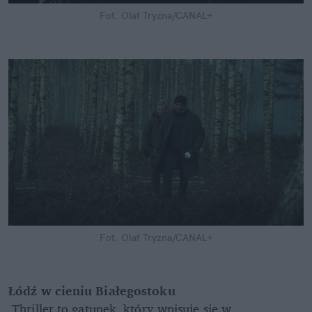
Fot. Olaf Tryzna/CANAL+
Fot. Olaf Tryzna/CANAL+
Łódź w cieniu Białegostoku
 Thriller to gatunek, który wpisuje się w 