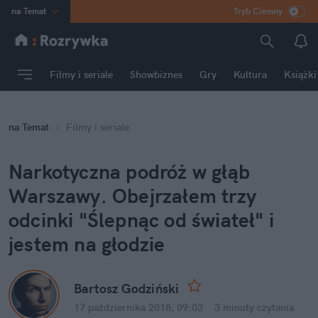
na
:
Temat
Tryb Ciemny
INN
:
Poland
ASZ
:
dziennik
Filmy i seriale
Showbiznes
Gry
Kultura
Książki
mama
:
DU
dad
:
HERO
na
:
Temat
Filmy i seriale
Rozrywka
Narkotyczna podróż w głąb 
Warszawy. Obejrzałem trzy 
odcinki "Ślepnąc od świateł" i 
jestem na głodzie
Bartosz Godziński
17 października 2018, 09:03
·
3 minuty
 czytania