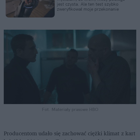
jest czysta. Ale ten test szybko 
zweryfikował moje przekonanie
Fot. Materiały prasowe HBO
Producentom udało się zachować ciężki klimat z kart 