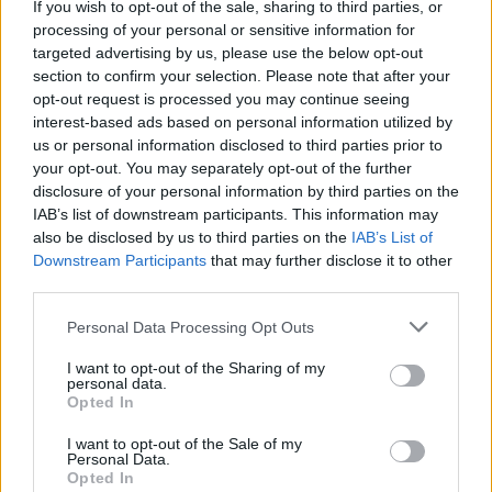
If you wish to opt-out of the sale, sharing to third parties, or
processing of your personal or sensitive information for
targeted advertising by us, please use the below opt-out
section to confirm your selection. Please note that after your
opt-out request is processed you may continue seeing
interest-based ads based on personal information utilized by
us or personal information disclosed to third parties prior to
your opt-out. You may separately opt-out of the further
disclosure of your personal information by third parties on the
IAB’s list of downstream participants. This information may
also be disclosed by us to third parties on the
IAB’s List of
Downstream Participants
that may further disclose it to other
third parties.
Bohaterem "Ślepnąc od świateł" jest też samo miasto, 
Personal Data Processing Opt Outs
oglądamy jego nieprzystępne zakamarki, których 
większość widzów w życiu nie zobaczy, a które są na 
I want to opt-out of the Sharing of my
personal data.
wyciągnięcie ręki. Z kamerą zaglądamy do wnętrza 
Opted In
dusznego klubu z muzyką techno, rozpadających się 
I want to opt-out of the Sale of my
i zagrzybiałych kamienic, ale i ekskluzywnych 
Personal Data.
Opted In
apartamentów. To tam toczy się nocne życie 