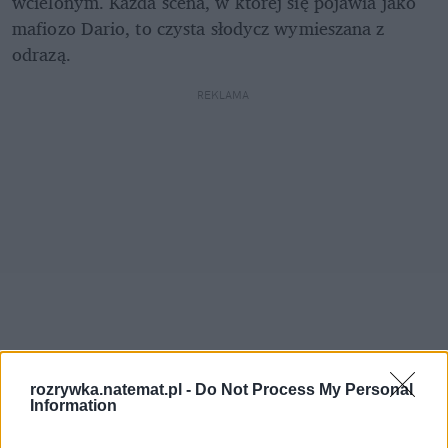
wcielonym. Każda scena, w której się pojawia jako 
mafiozo Dario, to czysta słodycz wymieszana z 
odrazą.
REKLAMA 
rozrywka.natemat.pl -
Do Not Process My Personal
Information