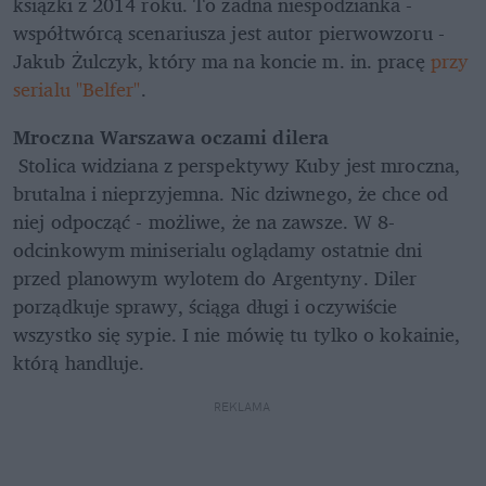
książki z 2014 roku. To żadna niespodzianka - 
współtwórcą scenariusza jest autor pierwowzoru - 
Jakub Żulczyk, który ma na koncie m. in. pracę 
przy 
serialu "Belfer"
.
Mroczna Warszawa oczami dilera
 Stolica widziana z perspektywy Kuby jest mroczna, 
brutalna i nieprzyjemna. Nic dziwnego, że chce od 
niej odpocząć - możliwe, że na zawsze. W 8-
odcinkowym miniserialu oglądamy ostatnie dni 
przed planowym wylotem do Argentyny. Diler 
porządkuje sprawy, ściąga długi i oczywiście 
wszystko się sypie. I nie mówię tu tylko o kokainie, 
którą handluje.
REKLAMA 