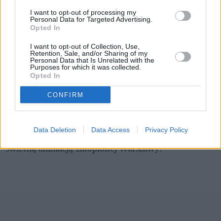
Warszawy, które początkowo fascynuje, ale na 
I want to opt-out of processing my
Personal Data for Targeted Advertising.
dłuższą metę doprowadza do upadku.
Opted In
Po trzech odcinkach śmiało stwierdzam, że HBO 
I want to opt-out of Collection, Use,
Retention, Sale, and/or Sharing of my
dostarczył widzom towar prima sort, który uzależnia 
Personal Data that Is Unrelated with the
Purposes for which it was collected.
niemal od razu. "Ślepnąc od świateł" nie tylko 
Opted In
zachwyca aktorsko, ale i muzycznie (na ścieżce jest 
np. Pro8l3m!) oraz wizualnie. Obserwowany 
CONFIRM
wycinek świata często miesza się z koszmarami i 
wizjami reprezentującymi to co się dzieje w głowie 
Data Deletion
Data Access
Privacy Policy
głównego bohatera. Już samo intro serialu powala 
świetną animacją zatopionej Warszawy.