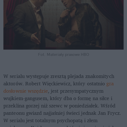
Fot. Materiały prasowe HBO
W serialu występuje zresztą plejada znakomitych 
aktorów. Robert Więckiewicz, który ostatnio 
gra 
dosłownie wszędzie
, jest przesympatycznym 
wujkiem-gangusem, który dba o formę na siłce i 
przeklina gorzej niż szewc w poniedziałek. Wśród 
panteonu gwiazd najjaśniej świeci jednak Jan Frycz. 
W serialu jest totalnym psychopatą i złem 