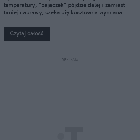
temperatury, "pajączek" pójdzie dalej i zamiast
taniej naprawy, czeka cię kosztowna wymiana
szyby. Wybrałem się do serwisu Autoglass®, żeby
na własne oczy zobaczyć, jak profesjonaliści radzą
Czytaj całość
sobie z takimi uszkodzeniami.
REKLAMA