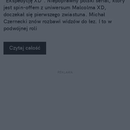
"Ekspedycję XD". Niepoprawny polski serial, który
jest spin-offem z uniwersum Malcolma XD,
doczekał się pierwszego zwiastuna. Michał
Czernecki znów rozbawi widzów do łez. I to w
podwójnej roli
Czytaj całość
REKLAMA