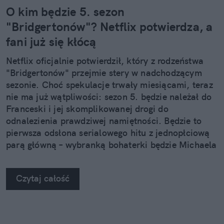
O kim będzie 5. sezon
"Bridgertonów"? Netflix potwierdza, a
fani już się kłócą
Netflix oficjalnie potwierdził, który z rodzeństwa
"Bridgertonów" przejmie stery w nadchodzącym
sezonie. Choć spekulacje trwały miesiącami, teraz
nie ma już wątpliwości: sezon 5. będzie należał do
Franceski i jej skomplikowanej drogi do
odnalezienia prawdziwej namiętności. Będzie to
pierwsza odsłona serialowego hitu z jednopłciową
parą główną – wybranką bohaterki będzie Michaela
Sterling, którą widzowie dobrze już znają.
Czytaj całość