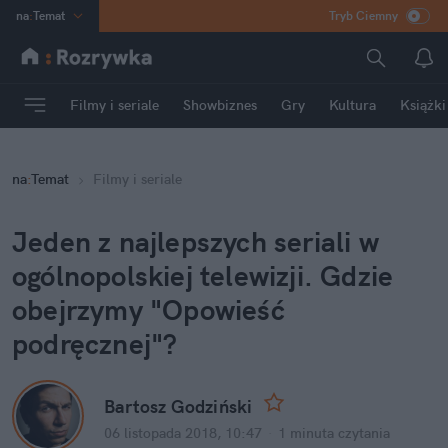
na
:
Temat
Tryb Ciemny
INN
:
Poland
ASZ
:
dziennik
Filmy i seriale
Showbiznes
Gry
Kultura
Książki
mama
:
DU
dad
:
HERO
na
:
Temat
Filmy i seriale
Rozrywka
Jeden z najlepszych seriali w 
ogólnopolskiej telewizji. Gdzie 
obejrzymy "Opowieść 
podręcznej"?
Bartosz Godziński
06 listopada 2018, 10:47
·
1 minuta
 czytania