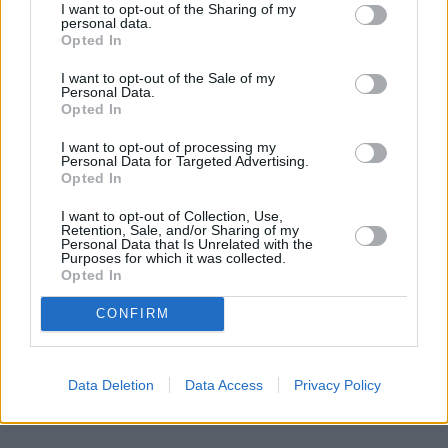
I want to opt-out of the Sharing of my
miks streamingowy do twojej
personal data.
Opted In
osobowości
I want to opt-out of the Sale of my
Jesteś fanem True Crime z silnymi emocjami i
Personal Data.
Opted In
psychologicznymi analizami? A może adrenaliny
szukasz w widowiskowych superprodukcjach lub
I want to opt-out of processing my
Personal Data for Targeted Advertising.
sportowych wydarzeniach? Albo jako np. rodzic na
Opted In
etacie preferujesz lekkie kino komediowe i
obyczajowe? Sprawdzamy, jaki miks streamingowy
I want to opt-out of Collection, Use,
Retention, Sale, and/or Sharing of my
pasuje idealnie do ciebie.
Personal Data that Is Unrelated with the
Purposes for which it was collected.
Opted In
Czytaj całość
CONFIRM
Data Deletion
Data Access
Privacy Policy
REKLAMA