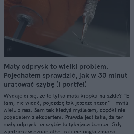
Mały odprysk to wielki problem.
Pojechałem sprawdzić, jak w 30 minut
uratować szybę (i portfel)
Wydaje ci się, że to tylko mała kropka na szkle? "E
tam, nie widać, pojeżdżę tak jeszcze sezon" – myśli
wielu z nas. Sam tak kiedyś myślałem, dopóki nie
pogadałem z ekspertem. Prawda jest taka, że ten
mały odprysk na szybie to tykająca bomba. Gdy
wjedziesz w dziurę albo trafi cię nagła zmiana