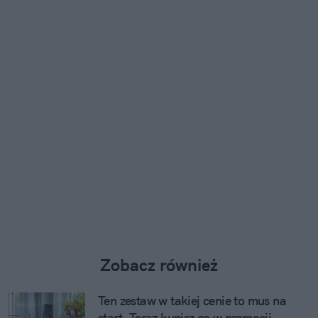
Zobacz również
Ten zestaw w takiej cenie to mus na
start. Teraz kupisz go w promocji