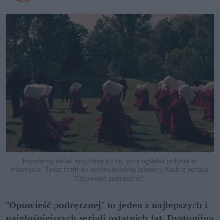
Popularny serial mogliśmy do tej pory oglądać jedynie w 
internecie. Teraz trafił do ogólnopolskiej telewizji
Kadr z serialu 
"Opowieść podręcznej"
"Opowieść podręcznej" to jeden z najlepszych i 
najgłośniejszych seriali ostatnich lat. Dystopijną 