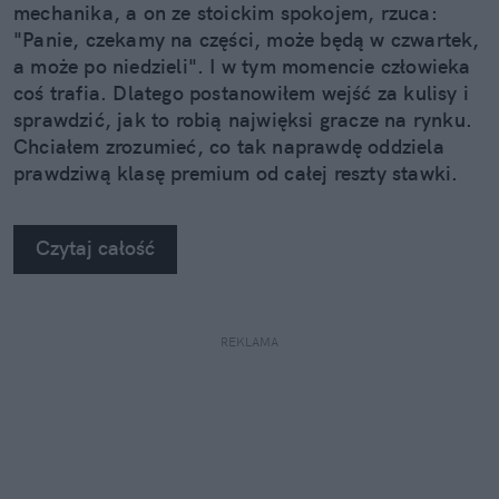
mechanika, a on ze stoickim spokojem, rzuca:
"Panie, czekamy na części, może będą w czwartek,
a może po niedzieli". I w tym momencie człowieka
coś trafia. Dlatego postanowiłem wejść za kulisy i
sprawdzić, jak to robią najwięksi gracze na rynku.
Chciałem zrozumieć, co tak naprawdę oddziela
prawdziwą klasę premium od całej reszty stawki.
Kiedy zobaczyłem twarde dane, po prostu złapałem
się za głowę.
Czytaj całość
REKLAMA