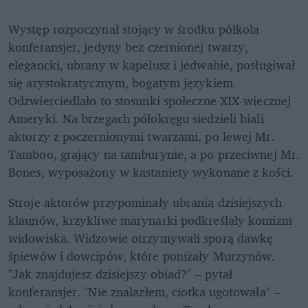
Występ rozpoczynał stojący w środku półkola 
konferansjer, jedyny bez czernionej twarzy, 
elegancki, ubrany w kapelusz i jedwabie, posługiwał 
się arystokratycznym, bogatym językiem. 
Odzwierciedlało to stosunki społeczne XIX-wiecznej 
Ameryki. Na brzegach półokręgu siedzieli biali 
aktorzy z poczernionymi twarzami, po lewej Mr. 
Tamboo, grający na tamburynie, a po przeciwnej Mr. 
Bones, wyposażony w kastaniety wykonane z kości.
Stroje aktorów przypominały ubrania dzisiejszych 
klaunów, krzykliwe marynarki podkreślały komizm 
widowiska. Widzowie otrzymywali sporą dawkę 
śpiewów i dowcipów, które poniżały Murzynów. 
"Jak znajdujesz dzisiejszy obiad?" – pytał 
konferansjer. "Nie znalazłem, ciotka ugotowała" – 