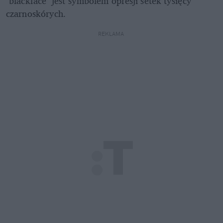
"blackface" jest symbolem opresji setek tysięcy 
czarnoskórych.
REKLAMA 