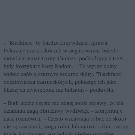
– "Blackface" to bardzo krzywdząca sprawa. 
Pokazuje czarnoskórych w negatywnym świetle – 
mówi naTemat Torey Thomas, pochodzący z USA 
były koszykarz Rosy Radom. – To wyraz kpiny 
wobec osób o czarnym kolorze skóry. "Blackface" 
odczłowiecza czarnoskórych, pokazuje ich jako 
bliższych zwierzętom niż ludziom – podkreśla.
– Biali ludzie często nie zdają sobie sprawy, że ich 
działania mają obraźliwy wydźwięk – kontynuuje 
nasz rozmówca. – Często wmawiają sobie, że skoro 
nie są rasistami, mogą robić lub mówić różne rzeczy. 
Bycie ignorantem jest jednak niedopuszczalne. 