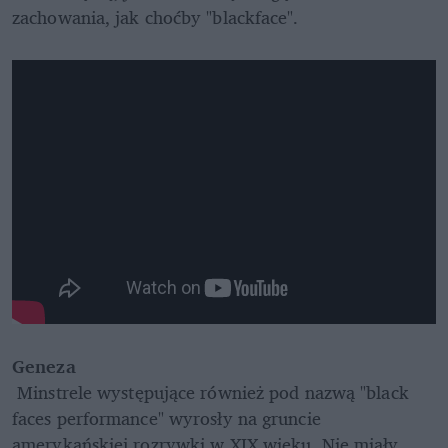
zachowania, jak choćby "blackface".
Geneza
 Minstrele występujące również pod nazwą "black 
faces performance" wyrosły na gruncie 
amerykańskiej rozrywki w XIX wieku. Nie miały 