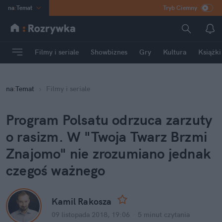
na
:
Temat
Tryb Ciemny
INN
:
Poland
ASZ
:
dziennik
Filmy i seriale
Showbiznes
Gry
Kultura
Książki
mama
:
DU
dad
:
HERO
na
:
Temat
Filmy i seriale
Rozrywka
Program Polsatu odrzuca zarzuty 
o rasizm. W "Twoja Twarz Brzmi 
Znajomo" nie zrozumiano jednak 
czegoś ważnego
Kamil Rakosza
09 listopada 2018, 19:06
·
5 minut
 czytania