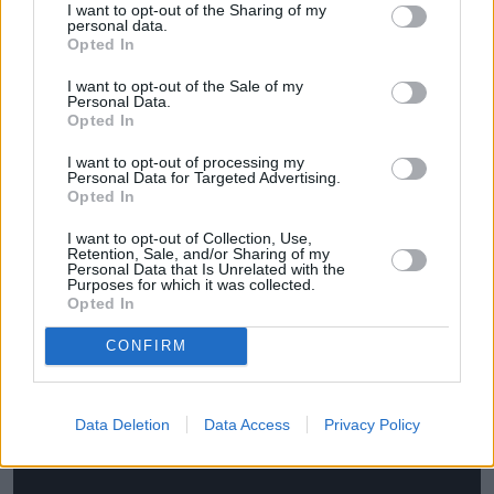
I want to opt-out of the Sharing of my
palonym korkiem, naśladującego taniec i śpiew 
personal data.
napotkanego czarnoskórego mężczyzny.
Opted In
I want to opt-out of the Sale of my
Daddy Rice ze swoją piosenkę "Jump Jim Crow" 
Personal Data.
zrobił furorę w salach od Louisville po Cincinnati, 
Opted In
Filadelfię i Nowy Jork. Zgarnął sławę i bogactwo, 
I want to opt-out of processing my
występując także w Dublinie czy Londynie. Żył 
Personal Data for Targeted Advertising.
Opted In
jednak ponad stan i zmarł w biedzie 19 września 
1860 roku. Wykreowana przez niego postać żyła 
I want to opt-out of Collection, Use,
Retention, Sale, and/or Sharing of my
jednak długo po nim, a sam Jim Crow stał się 
Personal Data that Is Unrelated with the
Purposes for which it was collected.
synonimem opresji wobec czarnoskórych i nazwą 
Opted In
całego systemu segregacji rasowej.
CONFIRM
Data Deletion
Data Access
Privacy Policy