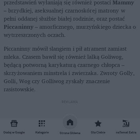
przedstawień wyłaniają się również postaci 
Mammy
– brzydkiej, aseksualnej czarnoskórej matrony w 
pełni oddanej służbie białej rodzinie, oraz postać 
Piccaninny
 – amorficznego, murzyńskiego dziecka o 
wytrzeszczonych oczach.
Piccaninny mówił slangiem i pił atrament zamiast 
mleka. Czasem bawił się również lalką Goliwog, 
będącą potworną karykaturą czarnego chłopca – 
skrzyżowaniem minstrela i zwierzaka. Zwroty Golly, 
Golli, Wog czy Golliwog zyskały znaczenie 
rasistowskie.
REKLAMA 
Dodaj w Google
Kategorie
Dla Ciebie
naTemat Extra
Strona Główna