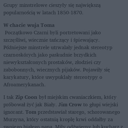
Grupy minstrelowe cieszyły się największą 
popularnością w latach 1850-1870.
W chacie wuja Toma
 Początkowo Czarni byli portretowani jako 
szczęśliwi, wiecznie tańczący i śpiewający. 
Późniejsze minstrele utrwalały jednak stereotyp 
czarnoskórych jako paskudnie brzydkich 
niewykształconych prostaków, złodziei czy 
zabobonnych, wiecznych pijaków. Pojawiły się 
karykatury, które uwypuklały stereotypy o 
Afroamerykanach.
I tak 
Zip Coon
 był miejskim cwaniaczkiem, który 
próbował żyć jak Biały. 
Jim Crow
 to głupi wiejski 
ignorant. 
Tom
 przedstawiał starego, schorowanego 
Murzyna, który ostatnią kroplę krwi oddałby za 
swojego białego pana. Miły odźwierny lub kucharz z 