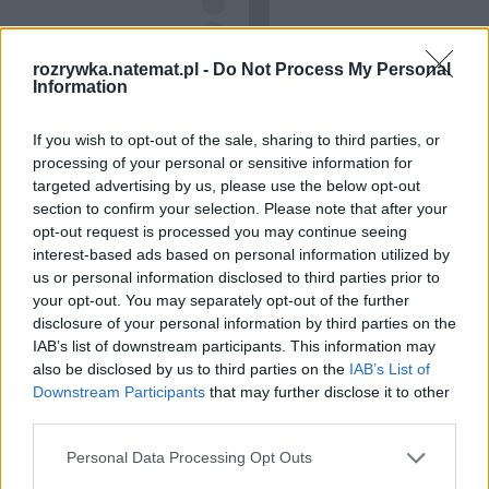
rozrywka.natemat.pl -
Do Not Process My Personal
Information
If you wish to opt-out of the sale, sharing to third parties, or
processing of your personal or sensitive information for
targeted advertising by us, please use the below opt-out
section to confirm your selection. Please note that after your
opt-out request is processed you may continue seeing
Łupiemy carski beton!  Drytooling 
interest-based ads based on personal information utilized by
pod Warszawą (Janówek Pierwszy) | 
kierunek:GÓRY #4
us or personal information disclosed to third parties prior to
your opt-out. You may separately opt-out of the further
disclosure of your personal information by third parties on the
IAB’s list of downstream participants. This information may
Za ich ojca uważany jest Tom "Daddy" Dartmouth 
also be disclosed by us to third parties on the
IAB’s List of
Rice. Około 1828 roku wypatrzył w nowojorskiej 
Downstream Participants
that may further disclose it to other
third parties.
stajni pracującego i podśpiewującego Murzyna. To 
zdarzenie dało życie postaci Jima Crowa – 
Personal Data Processing Opt Outs
scenicznego alter ego Rice'a z twarzą poczernioną 