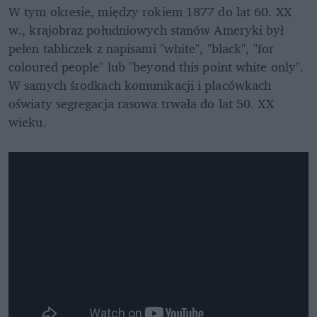
W tym okresie, między rokiem 1877 do lat 60. XX 
w., krajobraz południowych stanów Ameryki był 
pełen tabliczek z napisami "white", "black", "for 
coloured people" lub "beyond this point white only". 
W samych środkach komunikacji i placówkach 
oświaty segregacja rasowa trwała do lat 50. XX 
wieku.