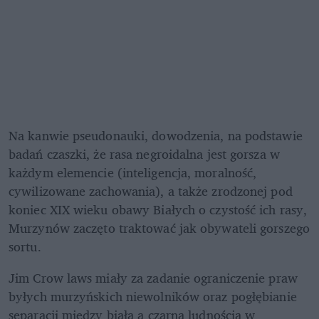
Na kanwie pseudonauki, dowodzenia, na podstawie 
badań czaszki, że rasa negroidalna jest gorsza w 
każdym elemencie (inteligencja, moralność, 
cywilizowane zachowania), a także zrodzonej pod 
koniec XIX wieku obawy Białych o czystość ich rasy, 
Murzynów zaczęto traktować jak obywateli gorszego 
sortu.
Jim Crow laws miały za zadanie ograniczenie praw 
byłych murzyńskich niewolników oraz pogłębianie 
separacji między białą a czarną ludnością w 