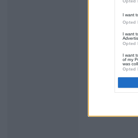
Opted 
I want t
Opted 
I want 
Advertis
Opted 
I want t
of my P
was col
Opted 