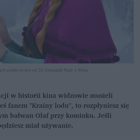
ch polskich kin od 22 listopada
Kadr z filmu
ji w historii kina widzowie musieli 
teś fanem "Krainy lodu", to rozpłyniesz się 
ym bałwan Olaf przy kominku. Jeśli 
 będziesz miał używanie.