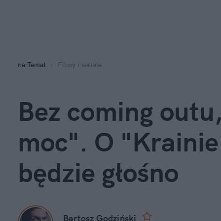
na
:
Temat
Filmy i seriale
Bez coming outu, 
moc". O "Krainie
będzie głośno
Bartosz Godziński