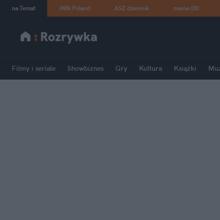
na
:
Temat
INN
:
Poland
ASZ
:
dziennik
mama
:
DU
Filmy i seriale
Showbiznes
Gry
Kultura
Książki
Mu