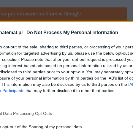
ako preferowane medium w Google
ristiana Andersena "Krainy lodu" przyniosła 
natemat.pl -
Do Not Process My Personal Information
ry i Złotego Globa
. Nie uniknęła rzecz jasna 
to opt-out of the sale, sharing to third parties, or processing of your per
bo są niedorzeczne, ale wielu hejterów nie 
formation for targeted advertising by us, please use the below opt-out s
ad orientacją seksualną jednej z głównych 
r selection. Please note that after your opt-out request is processed y
eing interest-based ads based on personal information utilized by us or
Nie do końca.
disclosed to third parties prior to your opt-out. You may separately opt-
losure of your personal information by third parties on the IAB’s list of
. This information may also be disclosed by us to third parties on the
IA
Participants
that may further disclose it to other third parties.
l Data Processing Opt Outs
o opt-out of the Sharing of my personal data.