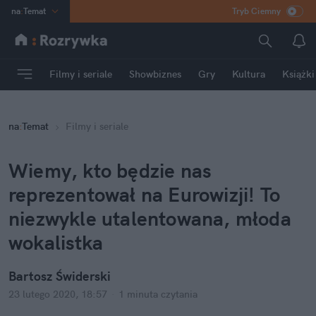
na
:
Temat
Tryb Ciemny
INN
:
Poland
ASZ
:
dziennik
Filmy i seriale
Showbiznes
Gry
Kultura
Książki
mama
:
DU
dad
:
HERO
na
:
Temat
Filmy i seriale
Rozrywka
Wiemy, kto będzie nas 
reprezentował na Eurowizji! To 
niezwykle utalentowana, młoda 
wokalistka
Bartosz Świderski
23 lutego 2020, 18:57
·
1 minuta
 czytania