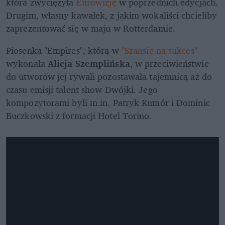
która zwyciężyła 
Eurowizję
 w poprzednich edycjach. 
Drugim, własny kawałek, z jakim wokaliści chcieliby 
zaprezentować się w maju w Rotterdamie.
Piosenka "Empires", którą w 
"Szansie na sukces"
wykonała 
Alicja Szemplińska
, w przeciwieństwie 
do utworów jej rywali pozostawała tajemnicą aż do 
czasu emisji talent show Dwójki. Jego 
kompozytorami byli m.in. Patryk Kumór i Dominic 
Buczkowski z formacji Hotel Torino.