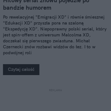
Hitowy serial znowu pojedzie po
bandzie humorem
Po rewelacyjnej "Emigracji XD" i równie śmiesznej
"Edukacji XD" przyszła pora na szaloną
"Ekspedycję XD". Niepoprawny polski serial, który
jest spin-offem z uniwersum Malcolma XD,
doczekał się pierwszego zwiastuna. Michał
Czernecki znów rozbawi widzów do łez. I to w
podwójnej roli
Czytaj całość
REKLAMA