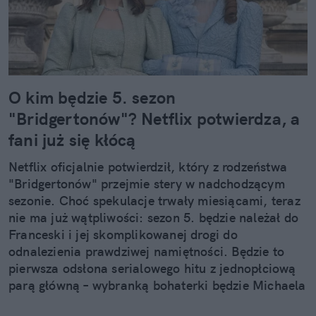
O kim będzie 5. sezon
"Bridgertonów"? Netflix potwierdza, a
fani już się kłócą
Netflix oficjalnie potwierdził, który z rodzeństwa
"Bridgertonów" przejmie stery w nadchodzącym
sezonie. Choć spekulacje trwały miesiącami, teraz
nie ma już wątpliwości: sezon 5. będzie należał do
Franceski i jej skomplikowanej drogi do
odnalezienia prawdziwej namiętności. Będzie to
pierwsza odsłona serialowego hitu z jednopłciową
parą główną – wybranką bohaterki będzie Michaela
Sterling, którą widzowie dobrze już znają.