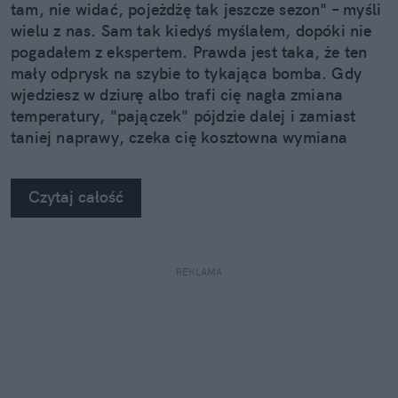
tam, nie widać, pojeżdżę tak jeszcze sezon" – myśli
wielu z nas. Sam tak kiedyś myślałem, dopóki nie
pogadałem z ekspertem. Prawda jest taka, że ten
mały odprysk na szybie to tykająca bomba. Gdy
wjedziesz w dziurę albo trafi cię nagła zmiana
temperatury, "pajączek" pójdzie dalej i zamiast
taniej naprawy, czeka cię kosztowna wymiana
szyby. Wybrałem się do serwisu Autoglass®, żeby
na własne oczy zobaczyć, jak profesjonaliści radzą
Czytaj całość
sobie z takimi uszkodzeniami.
REKLAMA