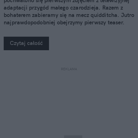
pochwalono się pierwszym zdjęciem z telewizyjnej
adaptacji przygód małego czarodzieja. Razem z
bohaterem zabieramy się na mecz quidditcha. Jutro
najprawdopodobniej obejrzymy pierwszy teaser.
Czytaj całość
REKLAMA