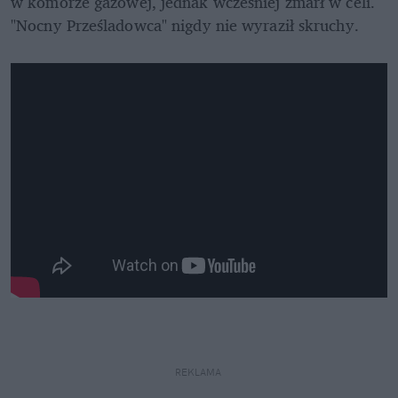
w komorze gazowej, jednak wcześniej zmarł w celi. 
"Nocny Prześladowca" nigdy nie wyraził skruchy.
REKLAMA 