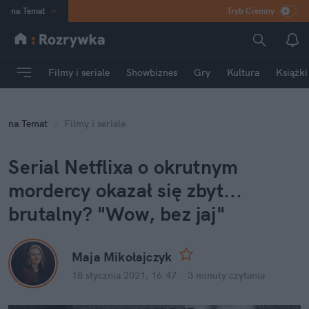
na
:
Temat
Tryb Ciemny
INN
:
Poland
ASZ
:
dziennik
Filmy i seriale
Showbiznes
Gry
Kultura
Książki
mama
:
DU
dad
:
HERO
na
:
Temat
Filmy i seriale
Rozrywka
Serial Netflixa o okrutnym 
mordercy okazał się zbyt... 
brutalny? "Wow, bez jaj"
Maja Mikołajczyk
18 stycznia 2021, 16:47
·
3 minuty
 czytania