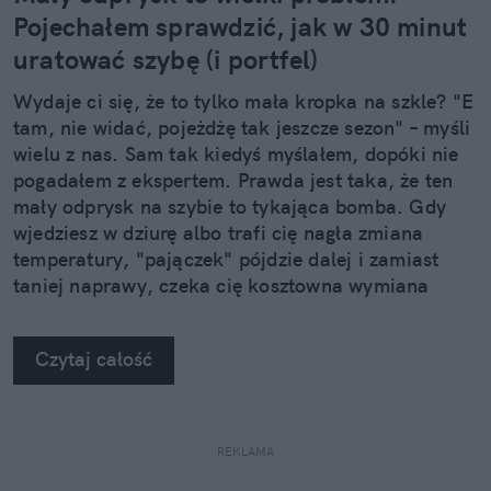
Pojechałem sprawdzić, jak w 30 minut
uratować szybę (i portfel)
Wydaje ci się, że to tylko mała kropka na szkle? "E
tam, nie widać, pojeżdżę tak jeszcze sezon" – myśli
wielu z nas. Sam tak kiedyś myślałem, dopóki nie
pogadałem z ekspertem. Prawda jest taka, że ten
mały odprysk na szybie to tykająca bomba. Gdy
wjedziesz w dziurę albo trafi cię nagła zmiana
temperatury, "pajączek" pójdzie dalej i zamiast
taniej naprawy, czeka cię kosztowna wymiana
szyby. Wybrałem się do serwisu Autoglass®, żeby
na własne oczy zobaczyć, jak profesjonaliści radzą
Czytaj całość
sobie z takimi uszkodzeniami.
REKLAMA