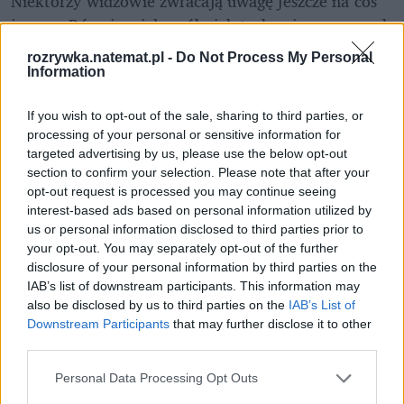
Niektórzy widzowie zwracają uwagę jeszcze na coś 
innego. Równie wiele osób, jak tych zniesmaczonych 
czy broniących serialu, wyznało, że... serial 
rozrywka.natemat.pl -
Do Not Process My Personal
śmiertelnie ich przeraził. Jedna z użytkowniczek 
Information
Twittera wstawiła emoji z bronią, mającą sugerować 
jej nastrój podczas zasypiania po obejrzeniu serialu.
If you wish to opt-out of the sale, sharing to third parties, or
processing of your personal or sensitive information for
targeted advertising by us, please use the below opt-out
section to confirm your selection. Please note that after your
opt-out request is processed you may continue seeing
interest-based ads based on personal information utilized by
us or personal information disclosed to third parties prior to
your opt-out. You may separately opt-out of the further
disclosure of your personal information by third parties on the
IAB’s list of downstream participants. This information may
also be disclosed by us to third parties on the
IAB’s List of
Rozwiń
Downstream Participants
that may further disclose it to other
third parties.
Personal Data Processing Opt Outs