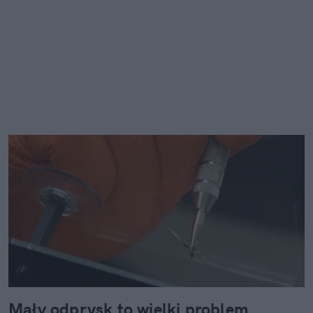
Mały odprysk to wielki problem.