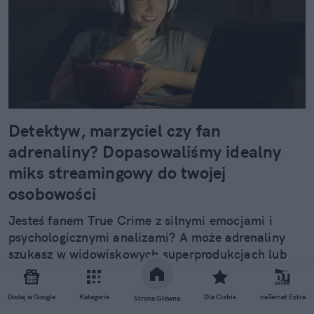
Detektyw, marzyciel czy fan
adrenaliny? Dopasowaliśmy idealny
miks streamingowy do twojej
osobowości
Jesteś fanem True Crime z silnymi emocjami i
psychologicznymi analizami? A może adrenaliny
szukasz w widowiskowych superprodukcjach lub
sportowych wydarzeniach? Albo jako np. rodzic na
etacie preferujesz lekkie kino komediowe i
Dodaj w Google
Kategorie
Dla Ciebie
naTemat Extra
Strona Główna
obyczajowe? Sprawdzamy, jaki miks streamingowy