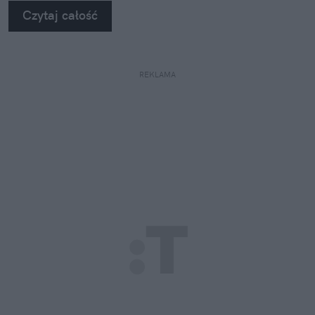
na własne oczy zobaczyć, jak profesjonaliści radzą
Czytaj całość
sobie z takimi uszkodzeniami.
REKLAMA