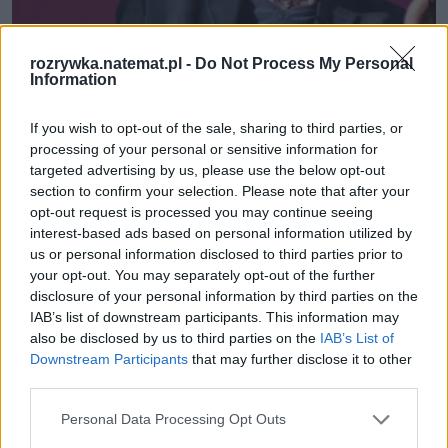
rozrywka.natemat.pl -
Do Not Process My Personal
Information
Kultura
If you wish to opt-out of the sale, sharing to third parties, or
processing of your personal or sensitive information for
Człowiek: największy pasożyt na 
targeted advertising by us, please use the below opt-out
section to confirm your selection. Please note that after your
naszej planecie? Ta książka Davida 
opt-out request is processed you may continue seeing
Attenborougha wstrząśnie każdym
interest-based ads based on personal information utilized by
us or personal information disclosed to third parties prior to
your opt-out. You may separately opt-out of the further
*Piotr Borlik, rocznik 1986, inżynier po Uniwersytecie 
disclosure of your personal information by third parties on the
IAB’s list of downstream participants. This information may
Technologiczno-Przyrodniczym. Mistrz Holandii, a 
also be disclosed by us to third parties on the
IAB’s List of
także laureat trzeciego miejsca w otwartych 
Downstream Participants
that may further disclose it to other
mistrzostwach Czech w grach logicznych. Otrzymał 
third parties.
stypendium prezydenta Bydgoszczy dla osób 
Personal Data Processing Opt Outs
zajmujących się twórczością artystyczną oraz 