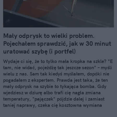
Mały odprysk to wielki problem.
Pojechałem sprawdzić, jak w 30 minut
uratować szybę (i portfel)
Wydaje ci się, że to tylko mała kropka na szkle? "E
tam, nie widać, pojeżdżę tak jeszcze sezon" – myśli
wielu z nas. Sam tak kiedyś myślałem, dopóki nie
pogadałem z ekspertem. Prawda jest taka, że ten
mały odprysk na szybie to tykająca bomba. Gdy
wjedziesz w dziurę albo trafi cię nagła zmiana
temperatury, "pajączek" pójdzie dalej i zamiast
taniej naprawy, czeka cię kosztowna wymiana
szyby. Wybrałem się do serwisu Autoglass®, żeby