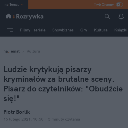
na
:
Temat
Tryb Ciemny
INN
:
Poland
ASZ
:
dziennik
Filmy i seriale
Showbiznes
Gry
Kultura
Książki
mama
:
DU
dad
:
HERO
na
:
Temat
Kultura
Rozrywka
Ludzie krytykują pisarzy 
kryminałów za brutalne sceny. 
Pisarz do czytelników: "Obudźcie 
się!"
Piotr Borlik
15 lutego 2021, 10:50
·
3 minuty
 czytania