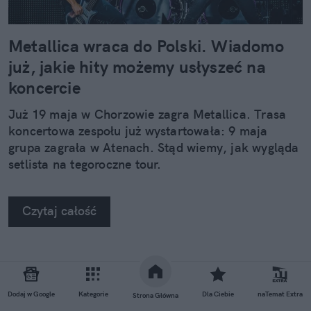
Metallica wraca do Polski. Wiadomo
już, jakie hity możemy usłyszeć na
koncercie
Już 19 maja w Chorzowie zagra Metallica. Trasa
koncertowa zespołu już wystartowała: 9 maja
grupa zagrała w Atenach. Stąd wiemy, jak wygląda
setlista na tegoroczne tour.
Czytaj całość
REKLAMA
Dodaj w Google
Kategorie
Dla Ciebie
naTemat Extra
Strona Główna