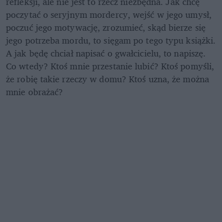
refleksji, ale nie jest to rzecz niezbędna. Jak chcę 
poczytać o seryjnym mordercy, wejść w jego umysł, 
poczuć jego motywację, zrozumieć, skąd bierze się 
jego potrzeba mordu, to sięgam po tego typu książki. 
A jak będę chciał napisać o gwałcicielu, to napiszę. 
Co wtedy? Ktoś mnie przestanie lubić? Ktoś pomyśli, 
że robię takie rzeczy w domu? Ktoś uzna, że można 
mnie obrażać?