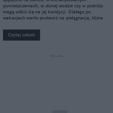
pomieszczeniach, w słonej wodzie czy w podróży
mogą odbić się na jej kondycji. Dlatego po
wakacjach warto postawić na pielęgnację, która
nie kończy się na samym nawilżeniu. Sprawdzamy,
jak pięć kosmetyków z linii Neuro Adapt marki
Czytaj całość
Clochee może pomóc skórze odzyskać równowagę.
REKLAMA