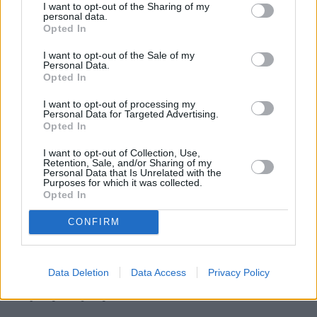
upowszechnianiem kultury. Autor kryminałów Boska 
I want to opt-out of the Sharing of my
personal data.
proporcja, Materiał ludzki, Białe kłamstwa, Zapłacz dla 
Opted In
mnie i Wymazani z pamięci.
I want to opt-out of the Sale of my
Personal Data.
Opted In
Nie przegap żadnej ważnej wiadomości i
obserwuj nas w Google News!
I want to opt-out of processing my
Personal Data for Targeted Advertising.
Opted In
Więcej:
Książki
I want to opt-out of Collection, Use,
Retention, Sale, and/or Sharing of my
Personal Data that Is Unrelated with the
Purposes for which it was collected.
Opted In
CONFIRM
Data Deletion
Data Access
Privacy Policy
Czytaj więcej