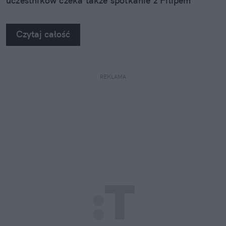
uczestników czeka także spotkanie z Filipem
Kosiorem, jednym z najbardziej rozpoznawalnych
głosów polskich audiobooków.
Czytaj całość
REKLAMA