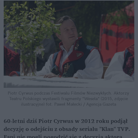
Piotr Cyrwus podczas Festiwalu Filmów Niezwykłych. Aktorzy 
Teatru Polskiego wystawili fragmenty "Wesela" (2015, zdjęcie 
ilustracyjne)
fot. Paweł Małecki / Agencja Gazeta
60-letni dziś Piotr Cyrwus w 2012 roku podjął 
decyzję o odejściu z obsady serialu "Klan" TVP. 
Fani nie mogli pogodzić się z decyzją aktora, 