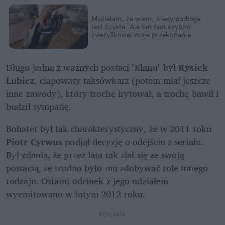
Myślałam, że wiem, kiedy podłoga 
jest czysta. Ale ten test szybko 
zweryfikował moje przekonanie
Długo jedną z ważnych postaci "Klanu" był 
Rysiek 
Lubicz
, ciapowaty taksówkarz (potem miał jeszcze 
inne zawody), który trochę irytował, a trochę bawił i 
budził sympatię.
Bohater był tak charakterystyczny, że w 2011 roku 
Piotr Cyrwus
 podjął decyzję o odejściu z serialu. 
Był zdania, że przez lata tak zlał się ze swoją 
postacią, że trudno było mu zdobywać role innego 
rodzaju. Ostatni odcinek z jego udziałem 
wyemitowano w lutym 2012 roku.
REKLAMA 