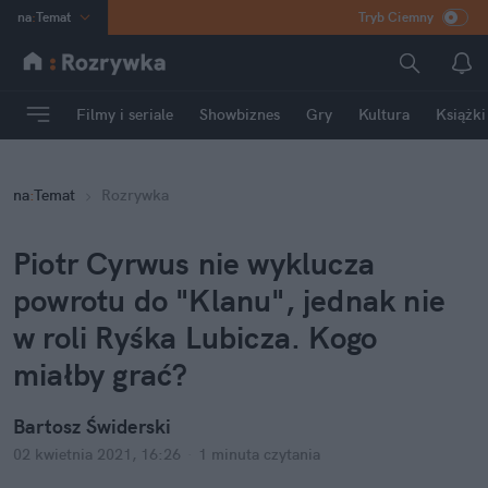
na
:
Temat
Tryb Ciemny
INN
:
Poland
ASZ
:
dziennik
Filmy i seriale
Showbiznes
Gry
Kultura
Książki
mama
:
DU
dad
:
HERO
na
:
Temat
Rozrywka
Rozrywka
Piotr Cyrwus nie wyklucza 
powrotu do "Klanu", jednak nie 
w roli Ryśka Lubicza. Kogo 
miałby grać?
Bartosz Świderski
02 kwietnia 2021, 16:26
·
1 minuta
 czytania