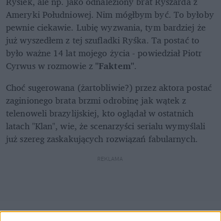
Rysiek, ale np. jako odnaleziony brat Ryszarda z 
Ameryki Południowej. Nim mógłbym być. To byłoby 
pewnie ciekawie. Lubię wyzwania, tym bardziej że 
już wyszedłem z tej szufladki Ryśka. Ta postać to 
było ważne 14 lat mojego życia - powiedział Piotr 
Cyrwus w rozmowie z 
"Faktem"
.
Choć sugerowana (żartobliwie?) przez aktora postać 
zaginionego brata brzmi odrobinę jak wątek z 
telenoweli brazylijskiej, kto oglądał w ostatnich 
latach "Klan", wie, że scenarzyści serialu wymyślali 
już szereg zaskakujących rozwiązań fabularnych.
REKLAMA 