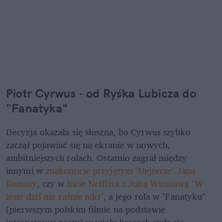
Piotr Cyrwus - od Ryśka Lubicza do 
"Fanatyka"
Decyzja okazała się słuszna, bo Cyrwus szybko 
zaczął pojawiać się na ekranie w nowych, 
ambitniejszych rolach. Ostatnio zagrał między 
innymi w 
znakomicie przyjętym "Hejterze" Jana 
Komasy
, czy w 
hicie Netflixa z Julią Wieniawą "W 
lesie dziś nie zaśnie nikt"
, a jego rola w "Fanatyku" 
(pierwszym polskim filmie na podstawie 
internetowej pasty) w wielu kręgach stała się 