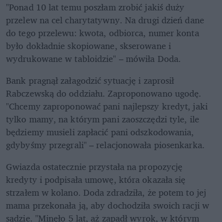
"Ponad 10 lat temu poszłam zrobić jakiś duży 
przelew na cel charytatywny. Na drugi dzień dane 
do tego przelewu: kwota, odbiorca, numer konta 
było dokładnie skopiowane, skserowane i 
wydrukowane w tabloidzie" – mówiła Doda.
Bank pragnął załagodzić sytuację i zaprosił 
Rabczewską do oddziału. Zaproponowano ugodę. 
"Chcemy zaproponować pani najlepszy kredyt, jaki 
tylko mamy, na którym pani zaoszczędzi tyle, ile 
będziemy musieli zapłacić pani odszkodowania, 
gdybyśmy przegrali" – relacjonowała piosenkarka. 
Gwiazda ostatecznie przystała na propozycję 
kredyty i podpisała umowę, która okazała się 
strzałem w kolano. Doda zdradziła, że potem to jej 
mama przekonała ją, aby dochodziła swoich racji w 
sądzie. "Minęło 5 lat, aż zapadł wyrok, w którym 