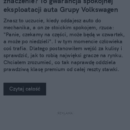
znaczenie? To gwarancja spokojnej
eksploatacji auta Grupy Volkswagen
Znasz to uczucie, kiedy oddajesz auto do
mechanika, a on ze stoickim spokojem, rzuca:
"Panie, czekamy na części, może będą w czwartek,
a może po niedzieli". I w tym momencie człowieka
coś trafia. Dlatego postanowiłem wejść za kulisy i
sprawdzić, jak to robią najwięksi gracze na rynku.
Chciałem zrozumieć, co tak naprawdę oddziela
prawdziwą klasę premium od całej reszty stawki.
Kiedy zobaczyłem twarde dane, po prostu złapałem
się za głowę.
Czytaj całość
REKLAMA