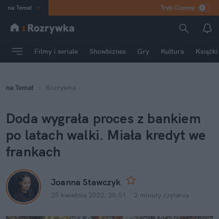
na
:
Temat
Tryb Ciemny
INN
:
Poland
ASZ
:
dziennik
Filmy i seriale
Showbiznes
Gry
Kultura
Książki
mama
:
DU
dad
:
HERO
na
:
Temat
Rozrywka
Rozrywka
Doda wygrała proces z bankiem 
po latach walki. Miała kredyt we 
frankach
Joanna Stawczyk
25 kwietnia 2022, 20:51
·
2 minuty
 czytania