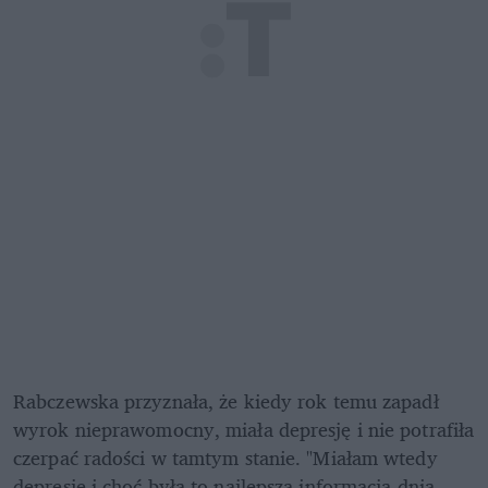
Rabczewska przyznała, że kiedy rok temu zapadł 
wyrok nieprawomocny, miała depresję i nie potrafiła 
czerpać radości w tamtym stanie. "Miałam wtedy 
depresję i choć była to najlepsza informacja dnia, 