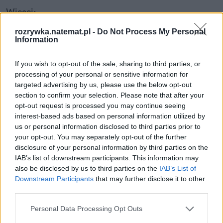
Więcej:
Celebryci
Doda
Banki
Depresja
Kredyt
rozrywka.natemat.pl -
Do Not Process My Personal
Showbiznes
Information
If you wish to opt-out of the sale, sharing to third parties, or
processing of your personal or sensitive information for
targeted advertising by us, please use the below opt-out
section to confirm your selection. Please note that after your
opt-out request is processed you may continue seeing
interest-based ads based on personal information utilized by
us or personal information disclosed to third parties prior to
Joanna Stawczyk
your opt-out. You may separately opt-out of the further
disclosure of your personal information by third parties on the
Obserwuj
IAB’s list of downstream participants. This information may
also be disclosed by us to third parties on the
IAB’s List of
Redaktorka, reporterka, koordynatorka działu
Downstream Participants
that may further disclose it to other
third parties.
show-biznes. Tematy tabu? Nie ma takich. Są tylko
ludzie, którzy się boją. Szczera rozmowa potrafi
Personal Data Processing Opt Outs
Pokaż więcej
otworzyć furtkę do najbardziej skrytych