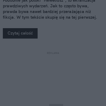
Podobnie jak polski "Heweliusz", to ekranizacja
prawdziwych wydarzeń. Jak to często bywa,
prawda bywa nawet bardziej przerażająca niż
fikcja. W tym tekście skupię się na tej pierwszej.
Czytaj całość
REKLAMA