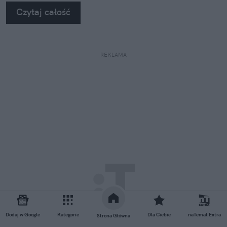
Czytaj całość
REKLAMA
Dodaj w Google
Kategorie
Dla Ciebie
naTemat Extra
Strona Główna