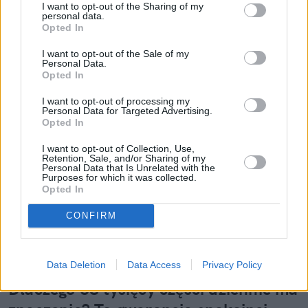
zakamarków świadomości i rozjaśnić umysł.
I want to opt-out of the Sharing of my
personal data.
Kocham kolorowych i uśmiechniętych ludzi, którzy
Opted In
chcą zmieniać szarą Polskę. Chcę być jedną z tych
I want to opt-out of the Sale of my
osób.
Personal Data.
Opted In
Czytaj więcej
I want to opt-out of processing my
Personal Data for Targeted Advertising.
Opted In
I want to opt-out of Collection, Use,
Retention, Sale, and/or Sharing of my
Personal Data that Is Unrelated with the
Purposes for which it was collected.
Opted In
CONFIRM
Data Deletion
Data Access
Privacy Policy
Dlaczego 68 tysięcy części dziennie ma