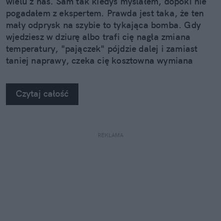
wielu z nas. Sam tak kiedyś myślałem, dopóki nie
pogadałem z ekspertem. Prawda jest taka, że ten
mały odprysk na szybie to tykająca bomba. Gdy
wjedziesz w dziurę albo trafi cię nagła zmiana
temperatury, "pajączek" pójdzie dalej i zamiast
taniej naprawy, czeka cię kosztowna wymiana
szyby. Wybrałem się do serwisu Autoglass®, żeby
na własne oczy zobaczyć, jak profesjonaliści radzą
Czytaj całość
sobie z takimi uszkodzeniami.
REKLAMA