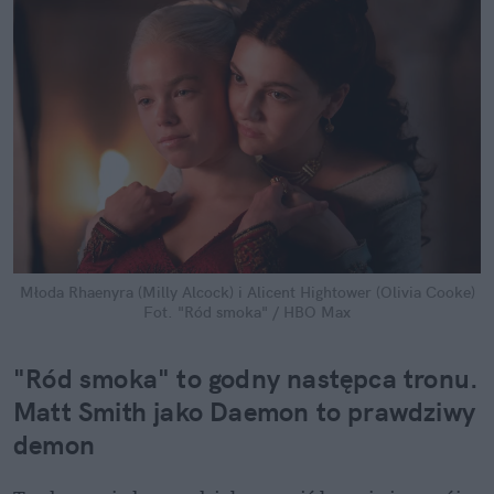
Młoda Rhaenyra (Milly Alcock) i Alicent Hightower (Olivia Cooke)
Fot. "Ród smoka" / HBO Max
"Ród smoka" to godny następca tronu. 
Matt Smith jako Daemon to prawdziwy 
demon