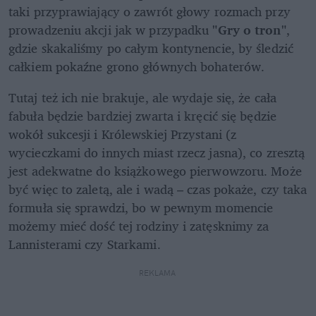
taki przyprawiający o zawrót głowy rozmach przy 
prowadzeniu akcji jak w przypadku 
"Gry o tron"
, 
gdzie skakaliśmy po całym kontynencie, by śledzić 
całkiem pokaźne grono głównych bohaterów. 
Tutaj też ich nie brakuje, ale wydaje się, że cała 
fabuła będzie bardziej zwarta i kręcić się będzie 
wokół sukcesji i Królewskiej Przystani (z 
wycieczkami do innych miast rzecz jasna), co zresztą 
jest adekwatne do książkowego pierwowzoru. Może 
być więc to zaletą, ale i wadą – czas pokaże, czy taka 
formuła się sprawdzi, bo w pewnym momencie 
możemy mieć dość tej rodziny i zatęsknimy za 
Lannisterami czy Starkami. 
REKLAMA 