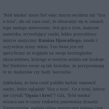
"Ród smoka" może być więc innym serialem niż "Gra 
o tron", ale od razu czuć, że obracamy się w ramach 
tego samego uniwersum. Jest gra o tron, znajome 
nazwiska, wywołujący ciarki, lekko przerobiony 
motyw muzyczny 
Ramina Djawadiego
, smoki i 
oczywiście sceny seksu. Ten świat jest też 
specyficzny ze względu na swoje bezwzględne 
okrucieństwo, którego w nowym serialu nie brakuje. 
Ba! Niektóre sceny są tak brutalne, że przypominają 
te ze slasherów czy body horrorów. 
Zakładam, że lwia część publiki będzie stanowić 
osoby, które oglądały "Grę o tron". Co z tymi, którzy 
nie czytali 
"Ognia i krwi"
? Cóż, "Ród smoka" 
wrzuca nas w czasy rozkwitu panowania dynastii 
Targaryenów, padają różne egzotyczne imiona (jest 