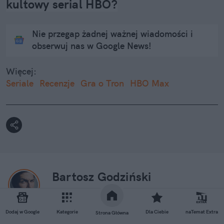
kultowy serial HBO?
Nie przegap żadnej ważnej wiadomości i
obserwuj nas w Google News!
Więcej:
Seriale
Recenzje
Gra o Tron
HBO Max
Bartosz Godziński
Obserwuj
Dodaj w Google
Kategorie
Dla Ciebie
naTemat Extra
Strona Główna