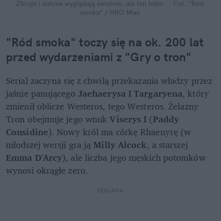
Zbroje i suknie wyglądają świetnie, ale ten hełm...
Fot. "Ród 
smoka" / HBO Max
"Ród smoka" toczy się na ok. 200 lat 
przed wydarzeniami z "Gry o tron"
Serial zaczyna się z chwilą przekazania władzy przez 
jaśnie panującego 
Jaehaerysa I Targaryena
, który 
zmienił oblicze Westeros, tego Westeros. Żelazny 
Tron obejmuje jego wnuk 
Viserys I
 (
Paddy 
Considine
). Nowy król ma córkę Rhaenyrę (w 
młodszej wersji gra ją 
Milly Alcock
, a starszej 
Emma D'Arcy
), ale liczba jego męskich potomków 
wynosi okrągłe zero.
REKLAMA 