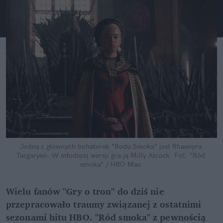
Jedną z głównych bohaterek "Rodu Smoka" jest Rhaenyra 
Targaryen. W młodszej wersji gra ją Milly Alcock.
Fot. "Ród 
smoka" / HBO Max
Wielu fanów "Gry o tron" do dziś nie 
przepracowało traumy związanej z ostatnimi 
sezonami hitu HBO. "Ród smoka" z pewnością 