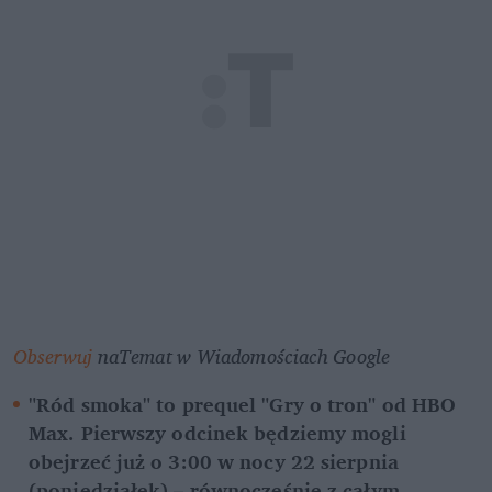
Obserwuj
 naTemat w Wiadomościach Google 
"Ród smoka" to prequel "Gry o tron" od HBO 
Max. Pierwszy odcinek będziemy mogli 
obejrzeć już o 3:00 w nocy 22 sierpnia 
(poniedziałek) – równocześnie z całym 