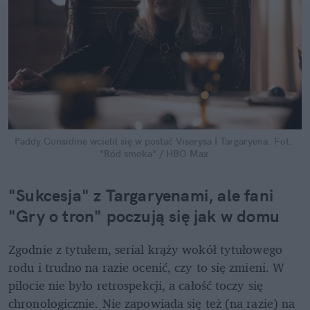
Paddy Considine wcielił się w postać Viserysa I Targaryena.
Fot. 
"Ród smoka" / HBO Max
"Sukcesja" z Targaryenami, ale fani 
"Gry o tron" poczują się jak w domu
Zgodnie z tytułem, serial krąży wokół tytułowego 
rodu i trudno na razie ocenić, czy to się zmieni. W 
pilocie nie było retrospekcji, a całość toczy się 
chronologicznie. Nie zapowiada się też (na razie) na 