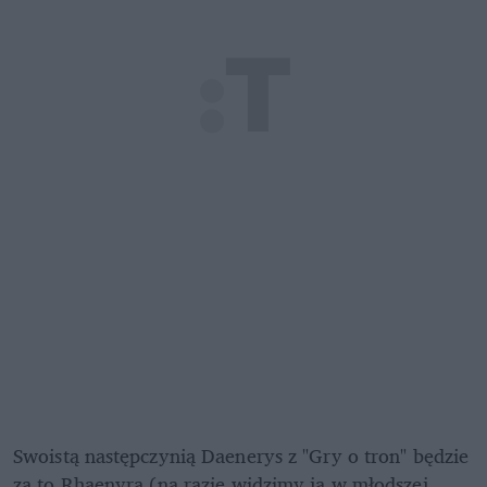
Swoistą następczynią Daenerys z "Gry o tron" będzie 
za to Rhaenyra (na razie widzimy ją w młodszej 