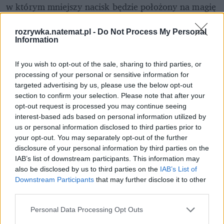
w którym mniejszy nacisk będzie położony na magię 
i cuda niewidy, a większy na politykę, intrygi, 
osobiste animozje i samorealizację. Odniosłem 
rozrywka.natemat.pl -
Do Not Process My Personal
Information
wrażenie, jakbym oglądał inny hit HBO – "Sukcesję", 
tyle tylko, że w średniowiecznym anturażu. I to mi 
If you wish to opt-out of the sale, sharing to third parties, or
się podoba. 
processing of your personal or sensitive information for
targeted advertising by us, please use the below opt-out
section to confirm your selection. Please note that after your
opt-out request is processed you may continue seeing
interest-based ads based on personal information utilized by
us or personal information disclosed to third parties prior to
your opt-out. You may separately opt-out of the further
disclosure of your personal information by third parties on the
IAB’s list of downstream participants. This information may
also be disclosed by us to third parties on the
IAB’s List of
Downstream Participants
that may further disclose it to other
third parties.
Personal Data Processing Opt Outs