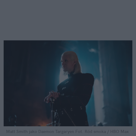
Matt Smith jako Daemon Targaryen
Fot. Ród smoka / HBO Max