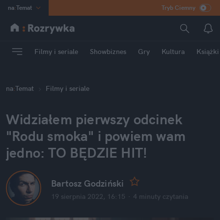
na
:
Temat
Tryb Ciemny
INN
:
Poland
ASZ
:
dziennik
Filmy i seriale
Showbiznes
Gry
Kultura
Książki
mama
:
DU
dad
:
HERO
na
:
Temat
Filmy i seriale
Rozrywka
Widziałem pierwszy odcinek 
"Rodu smoka" i powiem wam 
jedno: TO BĘDZIE HIT!
Bartosz Godziński
19 sierpnia 2022, 16:15
·
4 minuty
 czytania