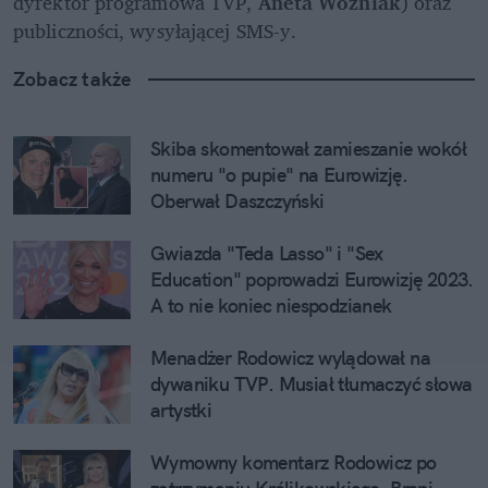
dyrektor programowa TVP, 
Aneta Woźniak
) oraz 
publiczności, wysyłającej SMS-y. 
Zobacz także
Skiba skomentował zamieszanie wokół 
numeru "o pupie" na Eurowizję. 
Oberwał Daszczyński
Gwiazda "Teda Lasso" i "Sex 
Education" poprowadzi Eurowizję 2023. 
A to nie koniec niespodzianek
Menadżer Rodowicz wylądował na 
dywaniku TVP. Musiał tłumaczyć słowa 
artystki
Wymowny komentarz Rodowicz po 