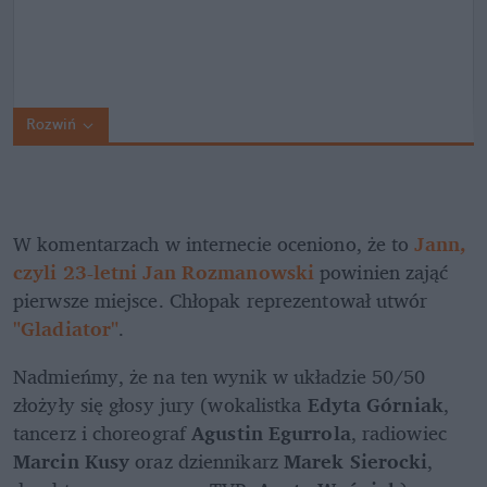
Rozwiń
W komentarzach w internecie oceniono, że to 
Jann, 
czyli 23-letni Jan Rozmanowski 
powinien zająć 
pierwsze miejsce. Chłopak reprezentował utwór 
"Gladiator"
. 
Nadmieńmy, że na ten wynik w układzie 50/50 
złożyły się głosy jury (wokalistka 
Edyta Górniak
, 
tancerz i choreograf 
Agustin Egurrola
, radiowiec 
Marcin Kusy
 oraz dziennikarz 
Marek Sierocki
, 