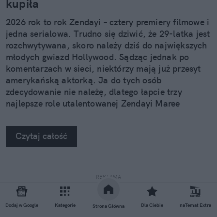
kupiła
2026 rok to rok Zendayi – cztery premiery filmowe i
jedna serialowa. Trudno się dziwić, że 29-latka jest
rozchwytywana, skoro należy dziś do największych
młodych gwiazd Hollywood. Sądząc jednak po
komentarzach w sieci, niektórzy mają już przesyt
amerykańską aktorką. Ja do tych osób
zdecydowanie nie należę, dlatego łapcie trzy
najlepsze role utalentowanej Zendayi Maree
Stoermer Coleman.
Czytaj całość
REKLAMA
Dodaj w Google
Kategorie
Dla Ciebie
naTemat Extra
Strona Główna