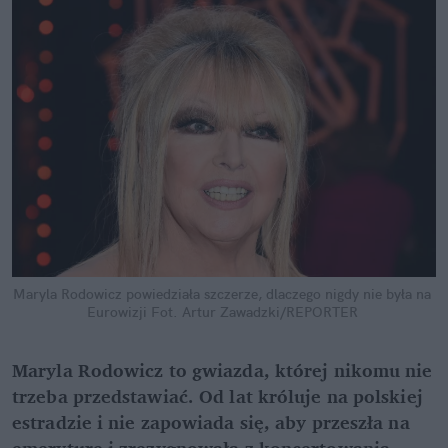
Maryla Rodowicz powiedziała szczerze, dlaczego nigdy nie była na 
Eurowizji
Fot. Artur Zawadzki/REPORTER
Maryla Rodowicz to gwiazda, której nikomu nie 
trzeba przedstawiać. Od lat króluje na polskiej 
estradzie i nie zapowiada się, aby przeszła na 
emeryturę i zrezygnowała z koncertowania. 