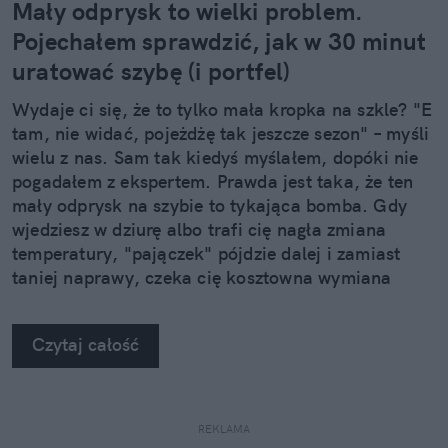
Mały odprysk to wielki problem.
Pojechałem sprawdzić, jak w 30 minut
uratować szybę (i portfel)
Wydaje ci się, że to tylko mała kropka na szkle? "E
tam, nie widać, pojeżdżę tak jeszcze sezon" – myśli
wielu z nas. Sam tak kiedyś myślałem, dopóki nie
pogadałem z ekspertem. Prawda jest taka, że ten
mały odprysk na szybie to tykająca bomba. Gdy
wjedziesz w dziurę albo trafi cię nagła zmiana
temperatury, "pajączek" pójdzie dalej i zamiast
taniej naprawy, czeka cię kosztowna wymiana
szyby. Wybrałem się do serwisu Autoglass®, żeby
na własne oczy zobaczyć, jak profesjonaliści radzą
Czytaj całość
sobie z takimi uszkodzeniami.
REKLAMA