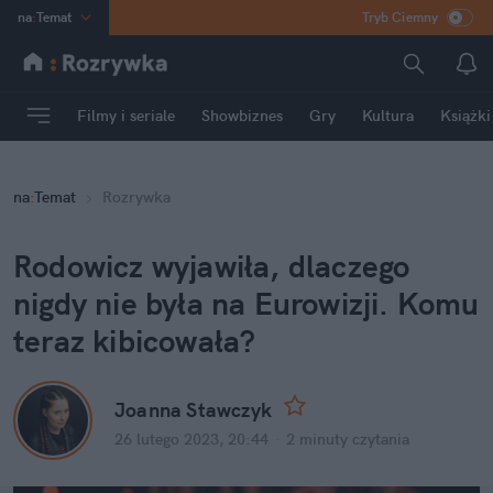
na
:
Temat
Tryb Ciemny
INN
:
Poland
ASZ
:
dziennik
Filmy i seriale
Showbiznes
Gry
Kultura
Książki
mama
:
DU
dad
:
HERO
na
:
Temat
Rozrywka
Rozrywka
Rodowicz wyjawiła, dlaczego 
nigdy nie była na Eurowizji. Komu 
teraz kibicowała?
Joanna Stawczyk
26 lutego 2023, 20:44
·
2 minuty
 czytania