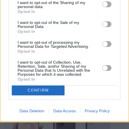
I want to opt-out of the Sharing of my
Obserwuj
personal data.
Opted In
Redaktorka, reporterka, koordynatorka działu
I want to opt-out of the Sale of my
show-biznes. Tematy tabu? Nie ma takich. Są tylko
Personal Data.
Opted In
ludzie, którzy się boją. Szczera rozmowa potrafi
Pokaż więcej
otworzyć furtkę do najbardziej skrytych
I want to opt-out of processing my
Personal Data for Targeted Advertising.
zakamarków świadomości i rozjaśnić umysł.
Opted In
Kocham kolorowych i uśmiechniętych ludzi, którzy
chcą zmieniać szarą Polskę. Chcę być jedną z tych
I want to opt-out of Collection, Use,
Retention, Sale, and/or Sharing of my
osób.
Personal Data that Is Unrelated with the
Purposes for which it was collected.
Opted In
Czytaj więcej
CONFIRM
Data Deletion
Data Access
Privacy Policy