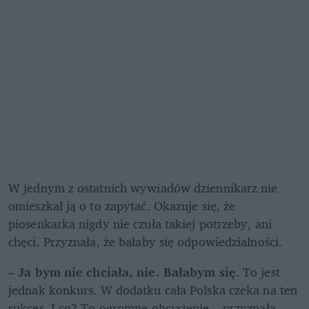
W jednym z ostatnich wywiadów dziennikarz nie 
omieszkał ją o to zapytać. Okazuje się, że 
piosenkarka nigdy nie czuła takiej potrzeby, ani 
chęci. Przyznała, że bałaby się odpowiedzialności. 
– 
Ja bym nie chciała, nie. Bałabym się
. To jest 
jednak konkurs. W dodatku cała Polska czeka na ten 
sukces. I co? To ogromne obciążenie – przyznała 