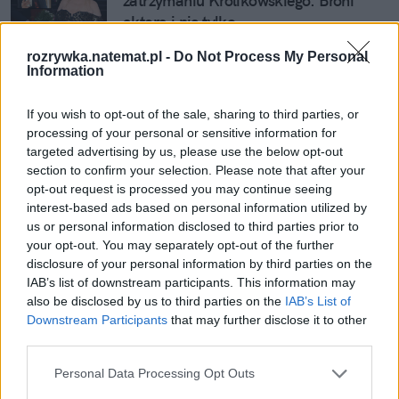
zatrzymaniu Królikowskiego. Broni 
aktora i nie tylko...
rozrywka.natemat.pl -
Do Not Process My Personal
Information
Nie przegap żadnej ważnej wiadomości i
obserwuj nas w Google News!
If you wish to opt-out of the sale, sharing to third parties, or
processing of your personal or sensitive information for
targeted advertising by us, please use the below opt-out
Więcej:
section to confirm your selection. Please note that after your
Muzyka
Celebryci
Showbiznes
Eurowizja
opt-out request is processed you may continue seeing
Maryla Rodowicz
interest-based ads based on personal information utilized by
us or personal information disclosed to third parties prior to
your opt-out. You may separately opt-out of the further
disclosure of your personal information by third parties on the
IAB’s list of downstream participants. This information may
also be disclosed by us to third parties on the
IAB’s List of
Downstream Participants
that may further disclose it to other
third parties.
Joanna Stawczyk
Personal Data Processing Opt Outs