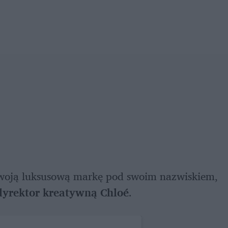
oją luksusową markę pod swoim nazwiskiem, 
dyrektor kreatywną Chloé
. 