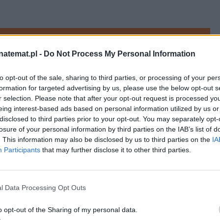
ako preferowane medium w Google
natemat.pl -
Do Not Process My Personal Information
to opt-out of the sale, sharing to third parties, or processing of your per
han Markle. Co wiadomo o 
formation for targeted advertising by us, please use the below opt-out s
r selection. Please note that after your opt-out request is processed y
eing interest-based ads based on personal information utilized by us or
disclosed to third parties prior to your opt-out. You may separately opt-
losure of your personal information by third parties on the IAB’s list of
ojektantka
 i była modelka, wychowała się w 
. This information may also be disclosed by us to third parties on the
IA
iedziczyła i wykorzystuje do pozyskiwania 
Participants
that may further disclose it to other third parties.
ąc koszulki z sitodrukiem na Brooklynie, a 
 buty. 
l Data Processing Opt Outs
o opt-out of the Sharing of my personal data.