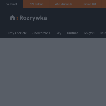
na
:
Temat
INN
:
Poland
ASZ
:
dziennik
mama
:
DU
Filmy i seriale
Showbiznes
Gry
Kultura
Książki
Mu