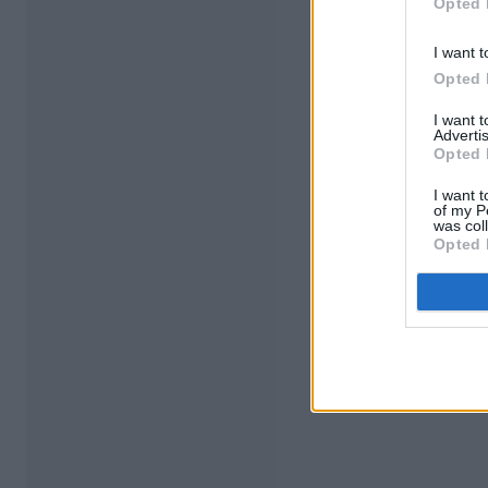
Opted 
I want t
Opted 
I want 
Advertis
Opted 
I want t
of my P
was col
Opted 