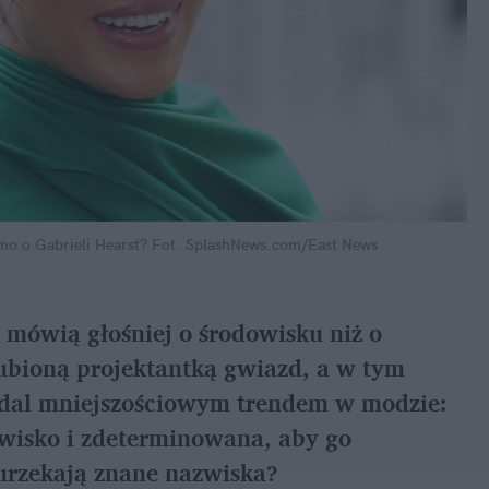
 o Gabrieli Hearst?
Fot. SplashNews.com/East News
mówią głośniej o środowisku niż o 
lubioną projektantką gwiazd, a w tym 
adal mniejszościowym trendem w modzie: 
isko i zdeterminowana, aby go 
 urzekają znane nazwiska?