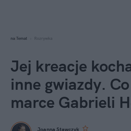
na
:
Temat
Rozrywka
Jej kreacje koch
inne gwiazdy. Co
marce Gabrieli H
Joanna Stawczyk