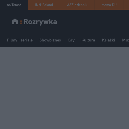
na
:
Temat
INN
:
Poland
ASZ
:
dziennik
mama
:
DU
Filmy i seriale
Showbiznes
Gry
Kultura
Książki
Mu