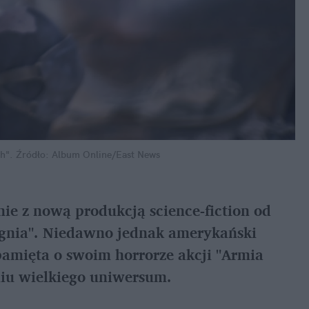
ch". Źródło: Album Online/East News
ie z nową produkcją science-fiction od 
ognia". Niedawno jednak amerykański 
 pamięta o swoim horrorze akcji "Armia 
niu wielkiego uniwersum.