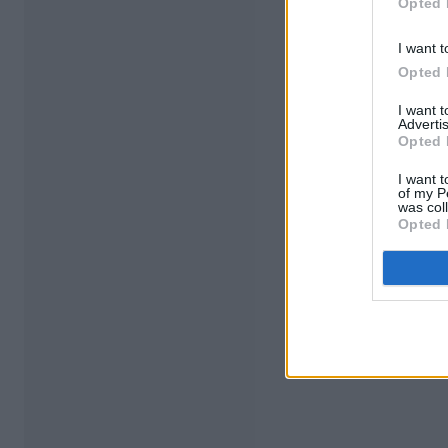
Opted 
I want t
Opted 
I want 
Advertis
Opted 
I want t
of my P
was col
Opted 