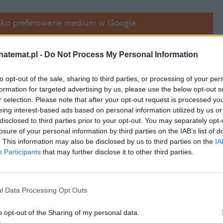
ako preferowane medium w Google
ego się widowiska sci-fi 
"Rebel Moon Część 
natemat.pl -
Do Not Process My Personal Information
rakuje porównań filmu do 
"Gwiezdnych 
to opt-out of the sale, sharing to third parties, or processing of your per
der
 tłumaczy jednak, że planuje stworzyć 
formation for targeted advertising by us, please use the below opt-out s
r selection. Please note that after your opt-out request is processed y
eing interest-based ads based on personal information utilized by us or
disclosed to third parties prior to your opt-out. You may separately opt-
losure of your personal information by third parties on the IAB’s list of
. This information may also be disclosed by us to third parties on the
IA
Participants
that may further disclose it to other third parties.
l Data Processing Opt Outs
o opt-out of the Sharing of my personal data.