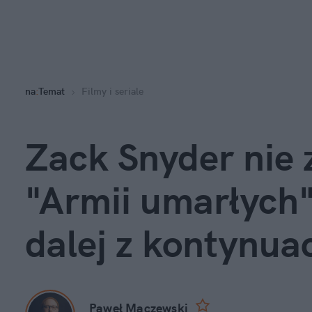
na
:
Temat
Filmy i seriale
Zack Snyder nie 
"Armii umarłych"
dalej z kontynuac
Paweł Mączewski