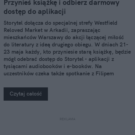
Przynieś książkę i odbierz darmowy
dostęp do aplikacji
Storytel dołącza do specjalnej strefy Westfield
Reloved Market w Arkadii, zapraszając
mieszkańców Warszawy do akcji łączącej miłość
do literatury z ideą drugiego obiegu. W dniach 21-
23 maja każdy, kto przyniesie starą książkę, będzie
mógł odebrać dostęp do Storytel - aplikacji z
tysiącami audiobooków i e-booków. Na
uczestników czeka także spotkanie z Filipem
Kosiorem, jednym z najbardziej rozpoznawalnych
głosów polskich audiobooków.
Czytaj całość
REKLAMA