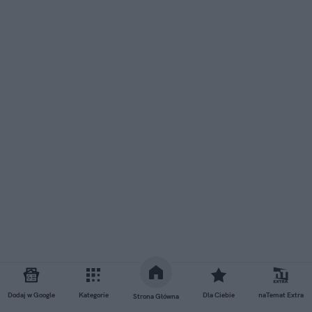
Dodaj w Google
Kategorie
Dla Ciebie
naTemat Extra
Strona Główna
Zobacz również