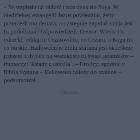
– Ze względu na miłość i szacunek do Boga. W 
niedzielnej ewangelii Jezus powiedział, żeby 
przynieśli mu denara, a następnie zapytał: czyja jest 
tu podobizna? Odpowiedzieli: Cezara. Wtedy On 
odrzekł: oddajcie Cezarowi to, co Cezara, a Bogu to, 
co boskie. Halloween w biblii szatana jest określone 
jednym z dwóch najważniejszych świąt satanistów – 
tłumaczył "Ksiądz z osiedla". – Drodzy, zgodnie z 
Biblią Szatana – Halloween należy do szatana – 
podsumował.
REKLAMA 