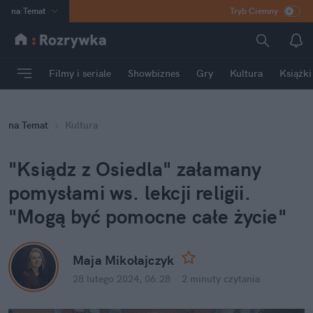
na
:
Temat
Tryb Ciemny
INN
:
Poland
ASZ
:
dziennik
Filmy i seriale
Showbiznes
Gry
Kultura
Książki
mama
:
DU
dad
:
HERO
na
:
Temat
Kultura
Rozrywka
"Ksiądz z Osiedla" załamany 
pomysłami ws. lekcji religii. 
"Mogą być pomocne całe życie"
Maja Mikołajczyk
28 lutego 2024, 06:28
·
2 minuty
 czytania