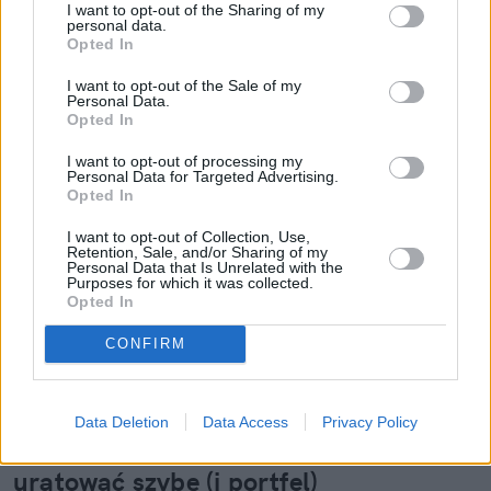
I want to opt-out of the Sharing of my
personal data.
Opted In
I want to opt-out of the Sale of my
Personal Data.
Opted In
I want to opt-out of processing my
Personal Data for Targeted Advertising.
Opted In
I want to opt-out of Collection, Use,
Retention, Sale, and/or Sharing of my
Personal Data that Is Unrelated with the
Purposes for which it was collected.
Opted In
CONFIRM
Mały odprysk to wielki problem.
Data Deletion
Data Access
Privacy Policy
Pojechałem sprawdzić, jak w 30 minut
uratować szybę (i portfel)