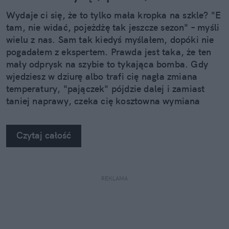
Wydaje ci się, że to tylko mała kropka na szkle? "E
tam, nie widać, pojeżdżę tak jeszcze sezon" – myśli
wielu z nas. Sam tak kiedyś myślałem, dopóki nie
pogadałem z ekspertem. Prawda jest taka, że ten
mały odprysk na szybie to tykająca bomba. Gdy
wjedziesz w dziurę albo trafi cię nagła zmiana
temperatury, "pajączek" pójdzie dalej i zamiast
taniej naprawy, czeka cię kosztowna wymiana
szyby. Wybrałem się do serwisu Autoglass®, żeby
na własne oczy zobaczyć, jak profesjonaliści radzą
Czytaj całość
sobie z takimi uszkodzeniami.
REKLAMA