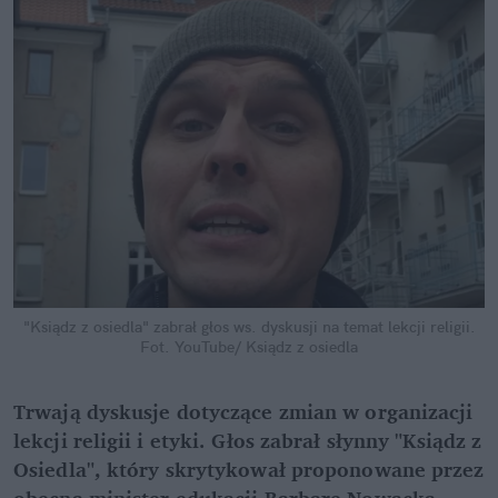
"Ksiądz z osiedla" zabrał głos ws. dyskusji na temat lekcji religii.
Fot. YouTube/ Ksiądz z osiedla
Trwają dyskusje dotyczące zmian w organizacji 
lekcji religii i etyki. Głos zabrał słynny "Ksiądz z 
Osiedla", który skrytykował proponowane przez 
obecną minister edukacji Barbarę Nowacką 