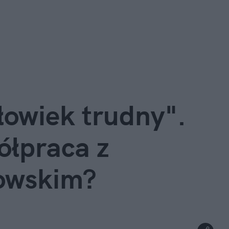
łowiek trudny". 
łpraca z 
owskim?