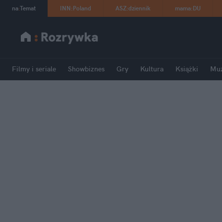
na
:
Temat
INN
:
Poland
ASZ
:
dziennik
mama
:
DU
Filmy i seriale
Showbiznes
Gry
Kultura
Książki
Mu