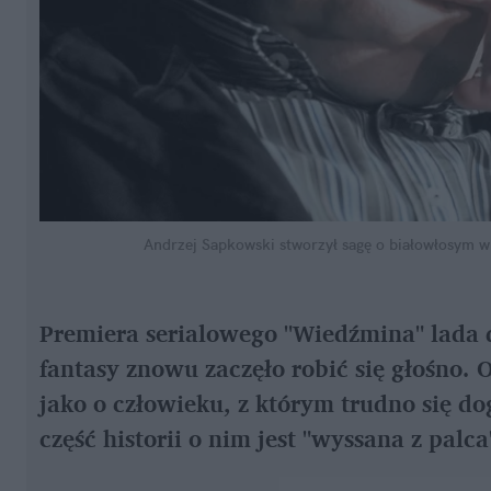
Andrzej Sapkowski stworzył sagę o białowłosym w
Premiera serialowego "Wiedźmina" lada dz
fantasy znowu zaczęło robić się głośno. 
jako o człowieku, z którym trudno się do
część historii o nim jest "wyssana z palca