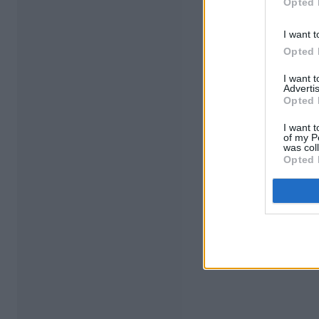
Opted 
I want t
Opted 
I want 
Advertis
Opted 
I want t
of my P
was col
Opted 