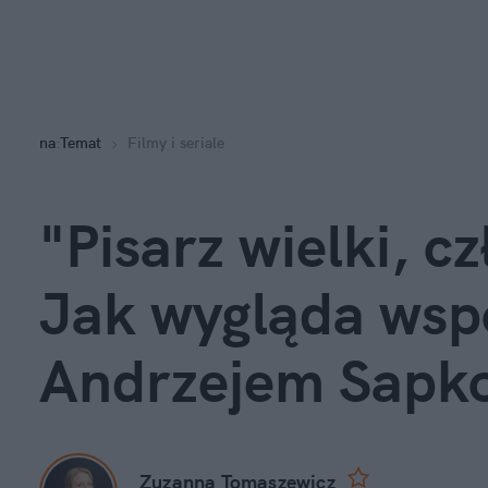
na
:
Temat
Filmy i seriale
"Pisarz wielki, cz
Jak wygląda wspó
Andrzejem Sapk
Zuzanna Tomaszewicz