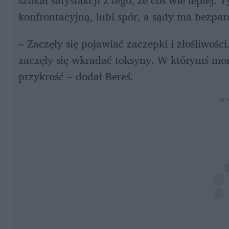
szukał satysfakcji z tego, że coś wie lepiej
konfrontacyjną, lubi spór, a sądy ma bezpar
– Zaczęły się pojawiać zaczepki i złośliwo
zaczęły się wkradać toksyny. W którymś mo
przykrość – dodał Bereś.
RE