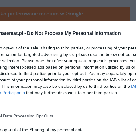
ako preferowane medium w Google
udnia, a już teraz mówi się, że to godny 
natemat.pl -
Do Not Process My Personal Information
wiadającej o Geralcie z Rivii wspominają, że 
to opt-out of the sale, sharing to third parties, or processing of your per
owany planami Netflixa. – Był bardzo 
formation for targeted advertising by us, please use the below opt-out s
otrzeć łzy – powiedziała scenarzystka i 
r selection. Please note that after your opt-out request is processed y
eing interest-based ads based on personal information utilized by us or
disclosed to third parties prior to your opt-out. You may separately opt-
losure of your personal information by third parties on the IAB’s list of
. This information may also be disclosed by us to third parties on the
IA
Participants
that may further disclose it to other third parties.
l Data Processing Opt Outs
o opt-out of the Sharing of my personal data.