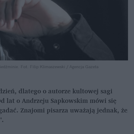
iedźminie.
Fot. Filip Klimaszewski / Agencja Gazeta
ień, dlatego o autorze kultowej sagi 
Od lat o Andrzeju Sapkowskim mówi się 
gadać. Znajomi pisarza uważają jednak, że 
".