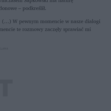
. Tymczasem Sapkowski ma naturę 
donowe – podkreślił.
ści. (…) W pewnym momencie w nasze dialogi 
mencie te rozmowy zaczęły sprawiać mi 
KLAMA 