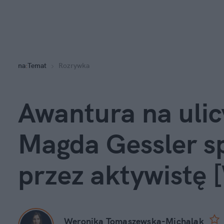
na
:
Temat
Rozrywka
Awantura na ulic
Magda Gessler s
przez aktywistę
Weronika Tomaszewska-Michalak