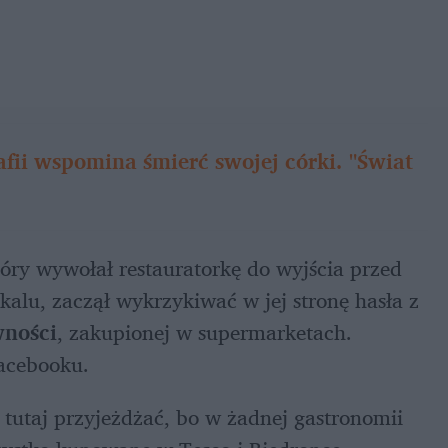
fii wspomina śmierć swojej córki. "Świat 
ry wywołał restauratorkę do wyjścia przed 
budynek. Kiedy gwiazda pojawiła się przy lokalu, zaczął wykrzykiwać w jej stronę hasła z 
wności
, zakupionej w supermarketach. 
acebooku.
utaj przyjeżdżać, bo w żadnej gastronomii 