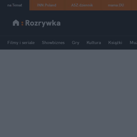
na
:
Temat
INN
:
Poland
ASZ
:
dziennik
mama
:
DU
Filmy i seriale
Showbiznes
Gry
Kultura
Książki
Mu