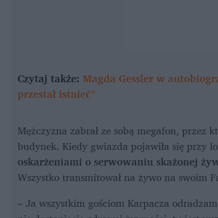
Czytaj także: 
Magda Gessler w autobiogra
przestał istnieć"
Mężczyzna zabrał ze sobą megafon, przez któ
oskarżeniami o serwowaniu skażonej ży
Wszystko transmitował na żywo na swoim F
– Ja wszystkim gościom Karpacza odradzam t