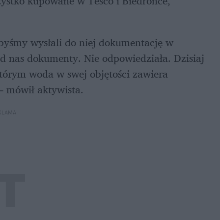
szystko kupowane w Tesco i Biedronce, 
byśmy wysłali do niej dokumentację w 
od nas dokumenty. Nie odpowiedziała. Dzisiaj 
którym woda w swej objętości zawiera 
– mówił aktywista.
KLAMA 