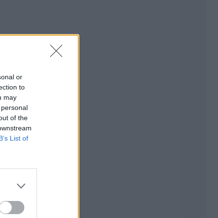
sonal or
ection to
ou may
 personal
out of the
 downstream
B’s List of