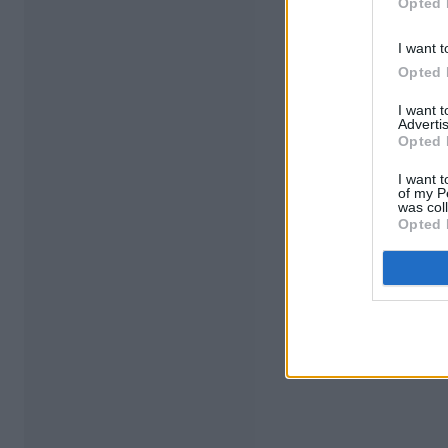
Opted 
I want t
Opted 
I want 
Advertis
Opted 
I want t
of my P
was col
Opted 