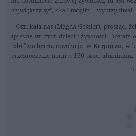
nie dostaniecie zdrowej żywności, tu jest w
największy syf, kiła i mogiła – wykrzykiwał.
– Oszukała nas (Magda Gessler), prosząc, że
sprawie strutych dzieci i żywności. Dostała 
robi "Kuchenne rewolucje" w 
Karpaczu
, w 
przekroczenie norm o 150 proc. aluminium 
RE