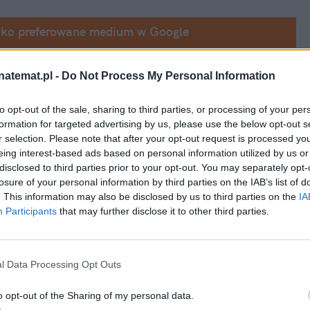
ako preferowane medium w Google
wraz z ekipą kolejny odcinek "
Kuchennych 
natemat.pl -
Do Not Process My Personal Information
ką"
, która została poddana metamorfozie, 
to opt-out of the sale, sharing to third parties, or processing of your per
Bustowski
.
formation for targeted advertising by us, please use the below opt-out s
r selection. Please note that after your opt-out request is processed y
eing interest-based ads based on personal information utilized by us or
disclosed to third parties prior to your opt-out. You may separately opt-
losure of your personal information by third parties on the IAB’s list of
. This information may also be disclosed by us to third parties on the
IA
Participants
that may further disclose it to other third parties.
l Data Processing Opt Outs
o opt-out of the Sharing of my personal data.