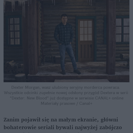
Dexter Morgan, wasz ulubiony seryjny morderca powraca. 
Wszystkie odcinki zupełnie nowej odsłony przygód Dextera w serii 
"Dexter: New Blood" już dostępne w serwisie CANAL+ online
Materiały prasowe / Canal+
Zanim pojawił się na małym ekranie, główni 
bohaterowie seriali bywali najwyżej zabójczo 