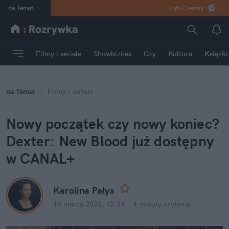
na
:
Temat
Tryb Ciemny
INN
:
Poland
ASZ
:
dziennik
Filmy i seriale
Showbiznes
Gry
Kultura
Książki
mama
:
DU
dad
:
HERO
na
:
Temat
Filmy i seriale
Rozrywka
Nowy początek czy nowy koniec? 
Dexter: New Blood już dostępny 
w CANAL+
Karolina Pałys
14 marca 2022, 12:24
·
4 minuty
 czytania