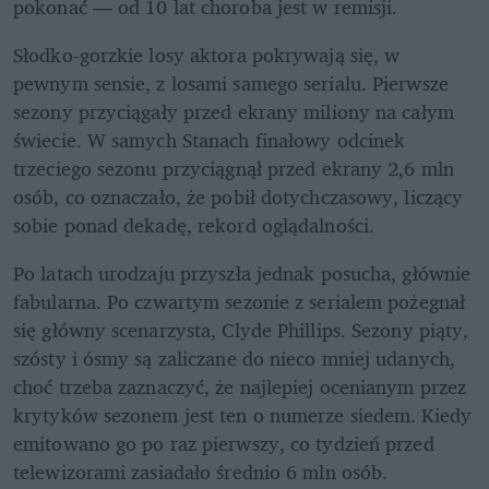
pokonać — od 10 lat choroba jest w remisji.
Słodko-gorzkie losy aktora pokrywają się, w 
pewnym sensie, z losami samego serialu. Pierwsze 
sezony przyciągały przed ekrany miliony na całym 
świecie. W samych Stanach finałowy odcinek 
trzeciego sezonu przyciągnął przed ekrany 2,6 mln 
osób, co oznaczało, że pobił dotychczasowy, liczący 
sobie ponad dekadę, rekord oglądalności.
Po latach urodzaju przyszła jednak posucha, głównie 
fabularna. Po czwartym sezonie z serialem pożegnał 
się główny scenarzysta, Clyde Phillips. Sezony piąty, 
szósty i ósmy są zaliczane do nieco mniej udanych, 
choć trzeba zaznaczyć, że najlepiej ocenianym przez 
krytyków sezonem jest ten o numerze siedem. Kiedy 
emitowano go po raz pierwszy, co tydzień przed 
telewizorami zasiadało średnio 6 mln osób.