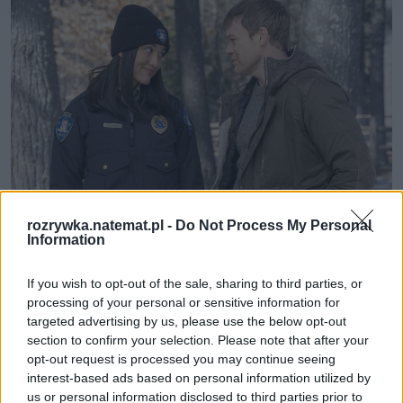
rozrywka.natemat.pl -
Do Not Process My Personal
Information
Kadr z serialu "Dexter: New Blood" (2021-2022)
Materiały 
prasowe / Canal+
If you wish to opt-out of the sale, sharing to third parties, or
processing of your personal or sensitive information for
Nazwa miejscowości słusznie brzmi lekko 
targeted advertising by us, please use the below opt-out
nieprzystępnie: spowita śniegiem, leśna mieścinka, w 
section to confirm your selection. Please note that after your
której wszyscy wszystko o sobie wiedzą, ma swoje 
opt-out request is processed you may continue seeing
interest-based ads based on personal information utilized by
wady i zalety. Zaletą może być fakt, że jeśli tak jak 
us or personal information disclosed to third parties prior to