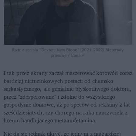
Kadr z serialu "Dexter: New Blood" (2021-2022)
Materiały 
prasowe / Canal+
I tak przez ekrany zaczął maszerować korowód coraz 
bardziej nietuzinkowych postaci: od chamsko 
sarkastycznego, ale genialnie błyskotliwego doktora, 
przez "zdesperowane" i zdolne do wszystkiego 
gospodynie domowe, aż po speców od reklamy z lat 
sześćdziesiątych, czy chorego na raka nauczyciela z 
liceum handlującego metaamfetaminą.
Nie da się jednak ukryć, że jednym z najbardziej 