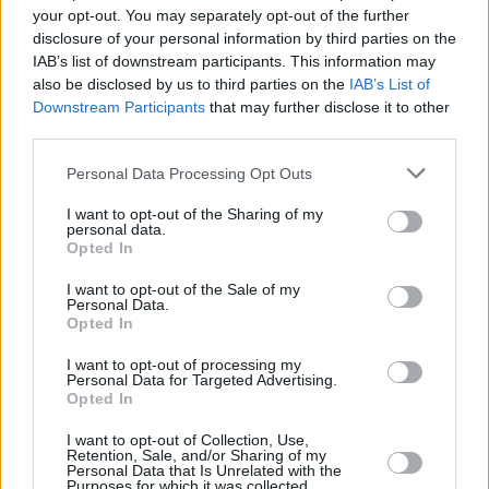
Jim a.k.a Dexter romansujesz z miejscową 
your opt-out. You may separately opt-out of the further
policjantką, nikt ci nie powie złego słowa.
disclosure of your personal information by third parties on the
IAB’s list of downstream participants. This information may
Jeśli chodzi natomiast o wady, to jeśli romansujesz z 
also be disclosed by us to third parties on the
IAB’s List of
miejscową policjantką, może ci być nieco trudniej 
Downstream Participants
that may further disclose it to other
third parties.
ukryć fakt, że masz skłonności do zabijania, które 
dają o sobie znać, za każdym razem, kiedy w ręce 
Personal Data Processing Opt Outs
wpada ci nóż. A że "Fred's Fish & Game" to sklep z 
I want to opt-out of the Sharing of my
bronią, takich momentów, już w pierwszym odcinku, 
personal data.
będzie sporo.
Opted In
I want to opt-out of the Sale of my
Póki co, Dexter wydaje się całkiem nieźle trzymać 
Personal Data.
swoje żądze na wodzy: od 10 lat nikogo nie zabił i 
Opted In
ma nadzieję, że dobra passa będzie trwała. Niestety, 
I want to opt-out of processing my
duchy przeszłości nie odpuszczą tak łatwo — w 
Personal Data for Targeted Advertising.
Opted In
przenośni i dosłownie.
I want to opt-out of Collection, Use,
Retention, Sale, and/or Sharing of my
W Iron Lake pojawi się ktoś, kto sprawi, że Dexter 
Personal Data that Is Unrelated with the
Purposes for which it was collected.