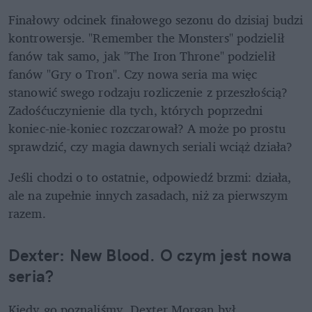
Finałowy odcinek finałowego sezonu do dzisiaj budzi 
kontrowersje. "Remember the Monsters" podzielił 
fanów tak samo, jak "The Iron Throne" podzielił 
fanów "Gry o Tron". Czy nowa seria ma więc 
stanowić swego rodzaju rozliczenie z przeszłością? 
Zadośćuczynienie dla tych, których poprzedni 
koniec-nie-koniec rozczarował? A może po prostu 
sprawdzić, czy magia dawnych seriali wciąż działa?
Jeśli chodzi o to ostatnie, odpowiedź brzmi: działa, 
ale na zupełnie innych zasadach, niż za pierwszym 
razem.
Dexter: New Blood. O czym jest nowa 
seria?
Kiedy go poznaliśmy, Dexter Morgan był 