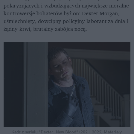
polaryzujących i wzbudzających największe moralne 
kontrowersje bohaterów był on: Dexter Morgan, 
uśmiechnięty, dowcipny policyjny laborant za dnia i 
żądny krwi, brutalny zabójca nocą.
Kadr z serialu "Dexter: New Blood" (2021-2022)
Materiały 