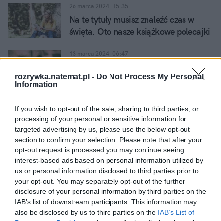
26 marca 2024, 15:35
Na te tytuły musisz znaleźć czas w
święta. Oto nasze książkowe polecajki
(w dobrych cenach!)
13 marca 2024, 06:47
Niby nikt nie wierzy, ale… Ile warte są
rozrywka.natemat.pl -
Do Not Process My Personal
teorie spiskowe na temat UFO?
Information
02 grudnia 2023, 07:13
If you wish to opt-out of the sale, sharing to third parties, or
Feministyczny western z zaskakującą
processing of your personal or sensitive information for
obsadą. Serial "Django" już w
targeted advertising by us, please use the below opt-out
CANAL+ online
section to confirm your selection. Please note that after your
24 listopada 2023, 16:39
opt-out request is processed you may continue seeing
Do czego jesteśmy zdolni w imię
interest-based ads based on personal information utilized by
us or personal information disclosed to third parties prior to
miłości? Odpowiedź w najnowszym
your opt-out. You may separately opt-out of the further
spektaklu Teatru 6. piętro
disclosure of your personal information by third parties on the
08 listopada 2023, 13:18
IAB’s list of downstream participants. This information may
Cały "Belfer 3” już w CANAL+ online.
also be disclosed by us to third parties on the
IAB’s List of
Oto dlaczego to od niego warto zacząć