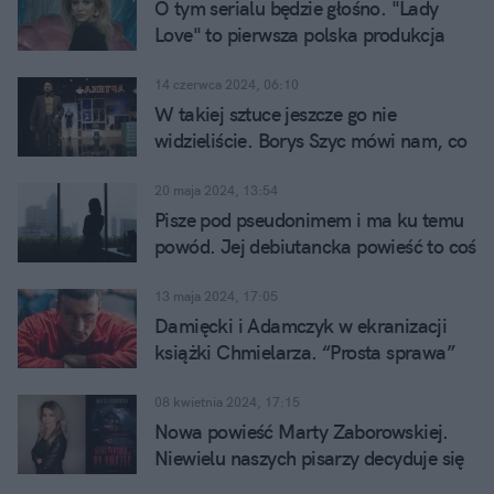
O tym serialu będzie głośno. "Lady
Love" to pierwsza polska produkcja
Max
14 czerwca 2024, 06:10
W takiej sztuce jeszcze go nie
widzieliście. Borys Szyc mówi nam, co
go urzekło w HANDLARZACH GUMEK
20 maja 2024, 13:54
Pisze pod pseudonimem i ma ku temu
powód. Jej debiutancka powieść to coś
więcej niż kryminał
13 maja 2024, 17:05
Damięcki i Adamczyk w ekranizacji
książki Chmielarza. “Prosta sprawa”
już w CANAL+
08 kwietnia 2024, 17:15
Nowa powieść Marty Zaborowskiej.
Niewielu naszych pisarzy decyduje się
na ten gatunek