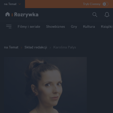
na
:
Temat
Tryb Ciemny
INN
:
Poland
ASZ
:
dziennik
Filmy i seriale
Showbiznes
Gry
Kultura
Książki
mama
:
DU
dad
:
HERO
Rozrywka
na
:
Temat
Skład redakcji
Karolina Pałys