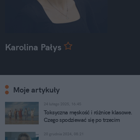
Karolina Pałys
Moje artykuły
24 lutego 2025, 16:45
Toksyczna męskość i różnice klasowe.
Czego spodziewać się po trzecim
sezonie serialu "Biały Lotos"
20 grudnia 2024, 08:21