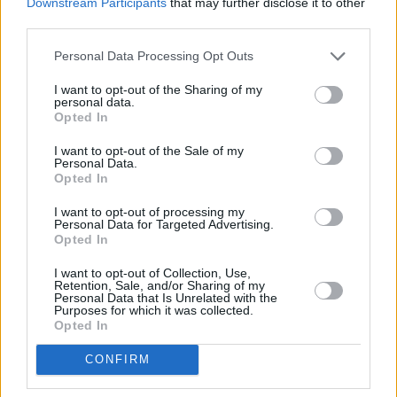
Downstream Participants
that may further disclose it to other
serialową jesień
third parties.
08 listopada 2023, 13:04
Personal Data Processing Opt Outs
Bierzcie urlopy na żądanie: “The Office
PL” sezon trzeci, jest już w CANAL+
I want to opt-out of the Sharing of my
personal data.
online
Opted In
03 listopada 2023, 14:55
Nie masz co czytać? Ta strona z
I want to opt-out of the Sale of my
Personal Data.
ebookami to kopalnia bestsellerów (i
Opted In
promocji!)
24 października 2023, 14:08
I want to opt-out of processing my
Personal Data for Targeted Advertising.
Nowa książka Barbary Wysoczańskiej.
Opted In
W roli głównej postać z poprzedniego
I want to opt-out of Collection, Use,
bestselleru
Retention, Sale, and/or Sharing of my
06 października 2023, 09:44
Personal Data that Is Unrelated with the
Purposes for which it was collected.
"Rak i dziewczyna" – ta książka
Opted In
rozjedzie was jak walec, a potem otuli
jak ciepły koc
CONFIRM
10 września 2023, 09:12