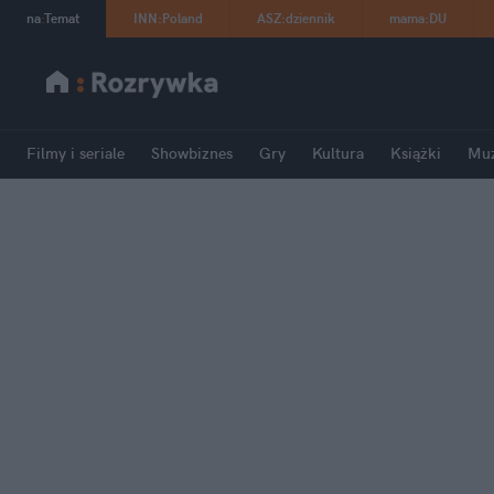
na
:
Temat
INN
:
Poland
ASZ
:
dziennik
mama
:
DU
Filmy i seriale
Showbiznes
Gry
Kultura
Książki
Mu