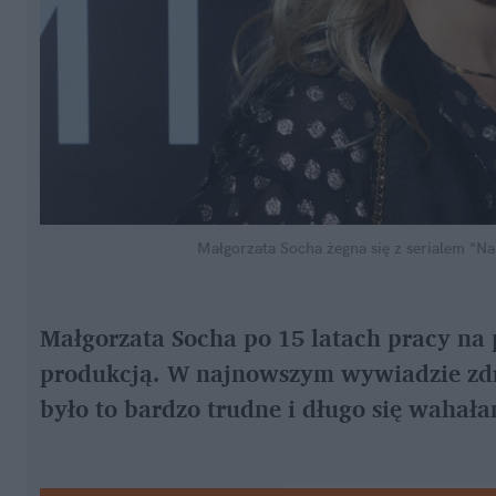
Małgorzata Socha żegna się z serialem "Na
Małgorzata Socha po 15 latach pracy na p
produkcją. W najnowszym wywiadzie zdra
było to bardzo trudne i długo się wahał