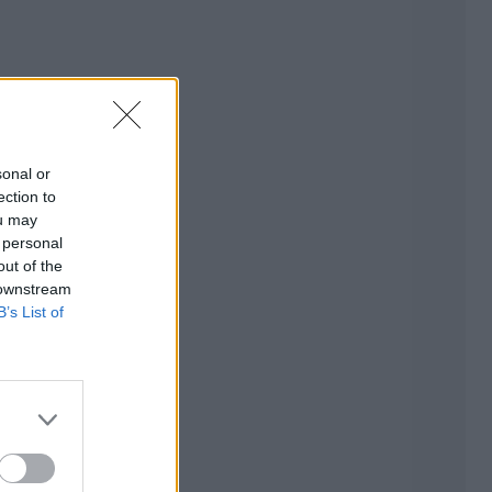
sonal or
ection to
ou may
 personal
out of the
 downstream
B’s List of