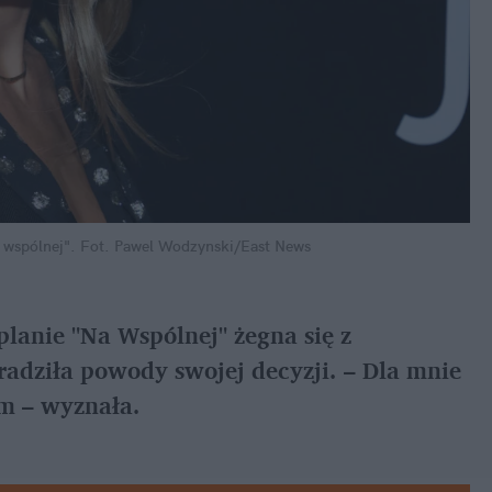
 wspólnej".
Fot. Pawel Wodzynski/East News
lanie "Na Wspólnej" żegna się z 
dziła powody swojej decyzji. – Dla mnie 
am – wyznała.