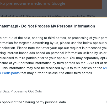
ako preferowane medium w Google
zięki roli Zuzanny Hoffer w serialu "Na 
natemat.pl -
Do Not Process My Personal Information
na planie hitowej produkcji TVN
to opt-out of the sale, sharing to third parties, or processing of your per
a się na ten krok
formation for targeted advertising by us, please use the below opt-out s
r selection. Please note that after your opt-out request is processed y
eing interest-based ads based on personal information utilized by us or
disclosed to third parties prior to your opt-out. You may separately opt-
losure of your personal information by third parties on the IAB’s list of
. This information may also be disclosed by us to third parties on the
IA
Participants
that may further disclose it to other third parties.
l Data Processing Opt Outs
o opt-out of the Sharing of my personal data.