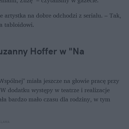
mami, Zuzę" – czytaliśmy w gazecie.
 artystka na dobre odchodzi z serialu. – Tak, 
 tabloidowi. 
uzanny Hoffer w "Na 
pólnej" miała jeszcze na głowie pracę przy 
 W dodatku występy w teatrze i realizacje 
a bardzo mało czasu dla rodziny, w tym 
KLAMA 