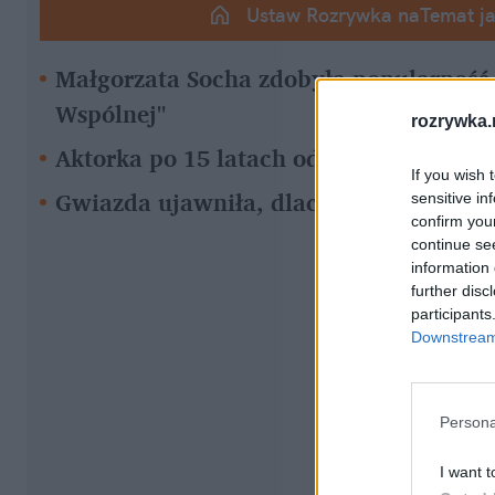
Ustaw Rozrywka naTemat j
Małgorzata Socha zdobyła popularność d
Wspólnej"
rozrywka.
Aktorka po 15 latach odchodzi z pracy 
If you wish 
Gwiazda ujawniła, dlaczego zdecydował
sensitive in
confirm you
continue se
information 
further disc
participants
Downstream 
Persona
I want t