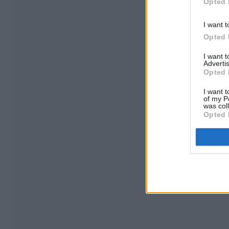
Opted 
I want t
Opted 
I want 
Advertis
Opted 
I want t
of my P
was col
Opted 