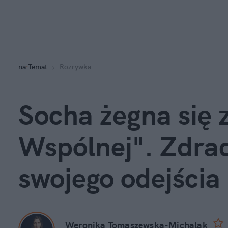
na
:
Temat
Rozrywka
Socha żegna się z
Wspólnej". Zdrad
swojego odejścia
Weronika Tomaszewska-Michalak