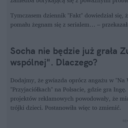
zaniedba borykającą się z poważnymi proble
Tymczasem dziennik "Fakt" dowiedział się, że
pomału żegnam się z serialem… – przekazała
Socha nie będzie już grała Z
wspólnej". Dlaczego?
Dodajmy, że gwiazda oprócz angażu w "Na Ws
"Przyjaciółkach" na Polsacie, gdzie gra Ingę.
projektów reklamowych powodowały, że miał
trójki dzieci. Postanowiła więc to zmienić.
RE