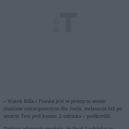
– Wątek Billa i Franka jest w pewnym sensie 
znakiem ostrzegawczym dla Joela, zwłaszcza tuż po 
utracie Tess pod koniec 2 odcinka – podkreślił.
Twórcy adaptacji uważają, że finał 3 odcinka to 