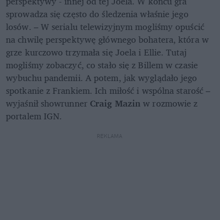
perspektywy - innej od tej Joela. W końcu gra 
sprowadza się często do śledzenia właśnie jego 
losów. – W serialu telewizyjnym mogliśmy opuścić 
na chwilę perspektywę głównego bohatera, która w 
grze kurczowo trzymała się Joela i Ellie. Tutaj 
mogliśmy zobaczyć, co stało się z Billem w czasie 
wybuchu pandemii. A potem, jak wyglądało jego 
spotkanie z Frankiem. Ich miłość i wspólna starość – 
wyjaśnił showrunner 
Craig Mazin
 w rozmowie z 
portalem IGN.
REKLAMA 