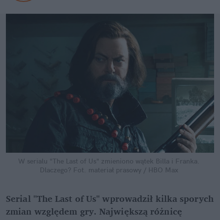
W serialu "The Last of Us" zmieniono wątek Billa i Franka. 
Dlaczego?
Fot. materiał prasowy / HBO Max
Serial "The Last of Us" wprowadził kilka sporych 
zmian względem gry. Największą różnicę 