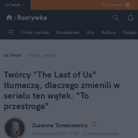
na
:
Temat
Tryb Ciemny
INN
:
Poland
ASZ
:
dziennik
Filmy i seriale
Showbiznes
Gry
Kultura
Książki
mama
:
DU
dad
:
HERO
na
:
Temat
Filmy i seriale
Rozrywka
Twórcy "The Last of Us" 
tłumaczą, dlaczego zmienili w 
serialu ten wątek. "To 
przestroga"
Zuzanna Tomaszewicz
30 stycznia 2023, 11:26
·
2 minuty
 czytania