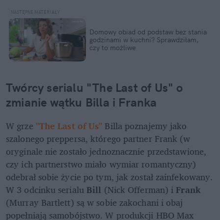
Domowy obiad od podstaw bez stania 
godzinami w kuchni? Sprawdziłam, 
czy to możliwe
Twórcy serialu "The Last of Us" o 
zmianie wątku Billa i Franka
W grze 
"The Last of Us"
 Billa poznajemy jako 
szalonego preppersa, którego partner Frank (w 
oryginale nie zostało jednoznacznie przedstawione, 
czy ich partnerstwo miało wymiar romantyczny) 
odebrał sobie życie po tym, jak został zainfekowany. 
W 3 odcinku serialu 
Bill
 (Nick Offerman) i 
Frank
(Murray Bartlett) są w sobie zakochani i obaj 
popełniają samobójstwo. W produkcji HBO Max 