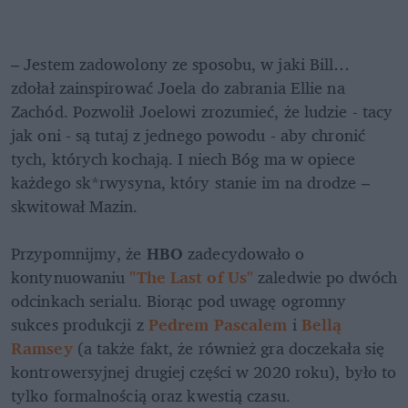
– Jestem zadowolony ze sposobu, w jaki Bill… 
zdołał zainspirować Joela do zabrania Ellie na 
Zachód. Pozwolił Joelowi zrozumieć, że ludzie - tacy 
jak oni - są tutaj z jednego powodu - aby chronić 
tych, których kochają. I niech Bóg ma w opiece 
każdego sk*rwysyna, który stanie im na drodze – 
skwitował Mazin.

Przypomnijmy, że 
HBO 
zadecydowało o 
kontynuowaniu
"The Last of Us"
 zaledwie po dwóch 
odcinkach serialu. Biorąc pod uwagę ogromny 
sukces produkcji z
Pedrem Pascalem
i 
Bellą 
Ramsey
(a także fakt, że również gra doczekała się 
kontrowersyjnej drugiej części w 2020 roku), było to 
tylko formalnością oraz kwestią czasu.
