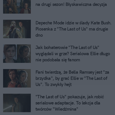
na drugi sezon! Błyskawiczna decyzja
Depeche Mode idzie w ślady Kate Bush. 
Piosenka z "The Last of Us" ma drugie 
dno
Jak bohaterowie "The Last of Us"  
wyglądali w grze? Serialowa Ellie długo 
nie podobała się fanom
Fani twierdzą, że Bella Ramsey jest "za 
brzydka", by grać Ellie w "The Last of 
Us". To zwykły hejt
"The Last of Us" pokazuje, jak robić 
serialowe adaptacje. To lekcja dla 
twórców "Wiedźmina"