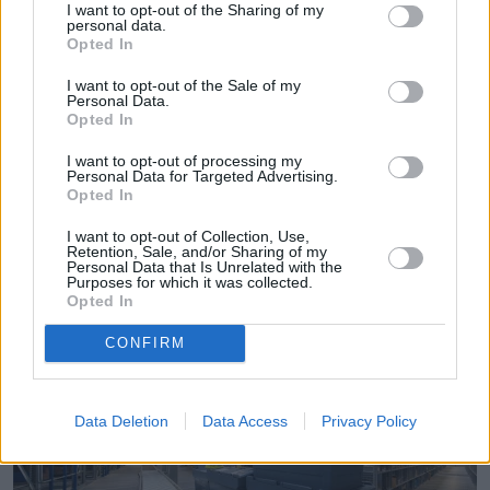
I want to opt-out of the Sharing of my
Zuzanna Tomaszewicz
personal data.
Opted In
Obserwuj
I want to opt-out of the Sale of my
Personal Data.
Napisz do mnie:
Opted In
zuzanna.tomaszewicz@natemat.pl
I want to opt-out of processing my
Personal Data for Targeted Advertising.
Opted In
I want to opt-out of Collection, Use,
Retention, Sale, and/or Sharing of my
Personal Data that Is Unrelated with the
Purposes for which it was collected.
Czytaj więcej
Opted In
CONFIRM
Data Deletion
Data Access
Privacy Policy