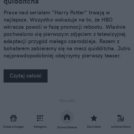
quidditcha
Prace nad serialem "Harry Potter" trwają w
najlepsze. Wszystko wskazuje na to, że HBO
wkracza powoli w fazę promocji rebootu. Właśnie
pochwalono się pierwszym zdjęciem z telewizyjnej
adaptacji przygód małego czarodzieja. Razem z
bohaterem zabieramy się na mecz quidditcha. Jutro
najprawdopodobniej obejrzymy pierwszy teaser.
Czytaj całość
REKLAMA
Dodaj w Google
Kategorie
Dla Ciebie
naTemat Extra
Strona Główna