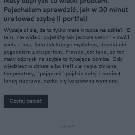
Mały odprysk to wielki problem.
Pojechałem sprawdzić, jak w 30 minut
uratować szybę (i portfel)
Wydaje ci się, że to tylko mała kropka na szkle? "E
tam, nie widać, pojeżdżę tak jeszcze sezon" – myśli
wielu z nas. Sam tak kiedyś myślałem, dopóki nie
pogadałem z ekspertem. Prawda jest taka, że ten
mały odprysk na szybie to tykająca bomba. Gdy
wjedziesz w dziurę albo trafi cię nagła zmiana
temperatury, "pajączek" pójdzie dalej i zamiast
taniej naprawy, czeka cię kosztowna wymiana
szyby. Wybrałem się do serwisu Autoglass®, żeby
na własne oczy zobaczyć, jak profesjonaliści radzą
Czytaj całość
sobie z takimi uszkodzeniami.
REKLAMA