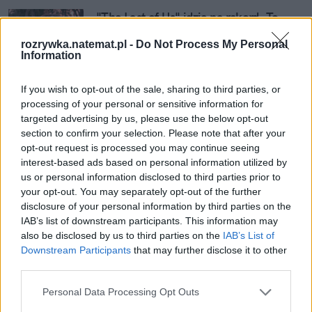
"The Last of Us" idzie na rekord. To 
trzecia premiera HBO z największą 
rozrywka.natemat.pl -
Do Not Process My Personal
oglądalnością od ponad dekady
Information
If you wish to opt-out of the sale, sharing to third parties, or
Nie przegap żadnej ważnej wiadomości i
processing of your personal or sensitive information for
targeted advertising by us, please use the below opt-out
obserwuj nas w Google News!
section to confirm your selection. Please note that after your
opt-out request is processed you may continue seeing
Więcej:
interest-based ads based on personal information utilized by
Seriale
Gry
Aktorzy
HBO
HBO Max
us or personal information disclosed to third parties prior to
your opt-out. You may separately opt-out of the further
The Last of Us
disclosure of your personal information by third parties on the
IAB’s list of downstream participants. This information may
also be disclosed by us to third parties on the
IAB’s List of
Downstream Participants
that may further disclose it to other
third parties.
Personal Data Processing Opt Outs