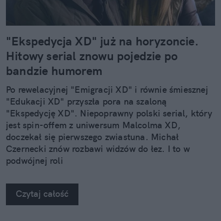
"Ekspedycja XD" już na horyzoncie.
Hitowy serial znowu pojedzie po
bandzie humorem
Po rewelacyjnej "Emigracji XD" i równie śmiesznej
"Edukacji XD" przyszła pora na szaloną
"Ekspedycję XD". Niepoprawny polski serial, który
jest spin-offem z uniwersum Malcolma XD,
doczekał się pierwszego zwiastuna. Michał
Czernecki znów rozbawi widzów do łez. I to w
podwójnej roli
Czytaj całość