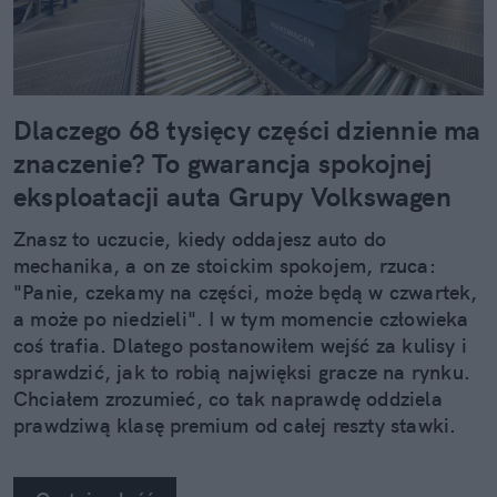
Dlaczego 68 tysięcy części dziennie ma
znaczenie? To gwarancja spokojnej
eksploatacji auta Grupy Volkswagen
Znasz to uczucie, kiedy oddajesz auto do
mechanika, a on ze stoickim spokojem, rzuca:
"Panie, czekamy na części, może będą w czwartek,
a może po niedzieli". I w tym momencie człowieka
coś trafia. Dlatego postanowiłem wejść za kulisy i
sprawdzić, jak to robią najwięksi gracze na rynku.
Chciałem zrozumieć, co tak naprawdę oddziela
prawdziwą klasę premium od całej reszty stawki.
Kiedy zobaczyłem twarde dane, po prostu złapałem
się za głowę.