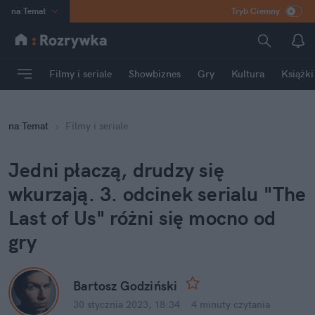
na
:
Temat
Tryb Ciemny
INN
:
Poland
ASZ
:
dziennik
Filmy i seriale
Showbiznes
Gry
Kultura
Książki
mama
:
DU
dad
:
HERO
na
:
Temat
Filmy i seriale
Rozrywka
Jedni płaczą, drudzy się 
wkurzają. 3. odcinek serialu "The 
Last of Us" różni się mocno od 
gry
Bartosz Godziński
30 stycznia 2023, 18:34
·
4 minuty
 czytania