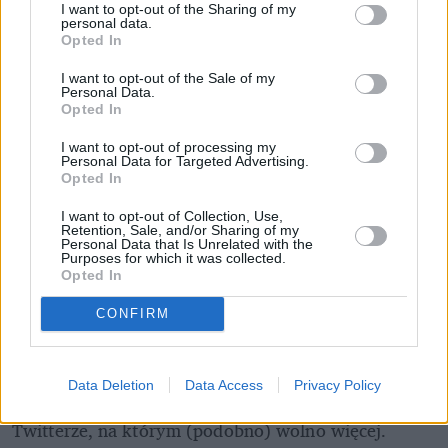
I want to opt-out of the Sharing of my
personal data.
Opted In
I want to opt-out of the Sale of my
Personal Data.
Opted In
I want to opt-out of processing my
Personal Data for Targeted Advertising.
Opted In
Opinie widzów o 3. odcinku "The Last 
of Us" są w większości pozytywne, ale 
I want to opt-out of Collection, Use,
Retention, Sale, and/or Sharing of my
znaleźli się też narzekacze na 
Personal Data that Is Unrelated with the
Purposes for which it was collected.
"propagandę"
Opted In
CONFIRM
Zastanawiałem się, jak widzowie zareagowali na 
najnowszy odcinek i muszę przyznać, że jestem 
pozytywnie zaskoczony. Jest bardzo mało 
Data Deletion
Data Access
Privacy Policy
homofobicznych komentarzy w sieci - i to na 
Twitterze, na którym (podobno) wolno więcej. 