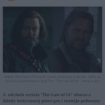
Wątek Billa (Nick Offerman) został zmieniony w serialu. Jakie są 
różnice w porównaniu z grą?
Fot. "The Last of Us" - serial vs gra
3. odcinek serialu "The Last of Us" zbacza z 
fabuły wytyczonej przez grę i rozwija poboczny 