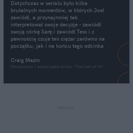
Dotychczas w serialu było kilka 
brutalnych momentów, w których Joel 
zawiódł, a przynajmniej tak 
interpretował swoje decyzje - zawiódł 
swoją córkę Sarę i zawiódł Tess i z 
pewnością czuje ten ciężar zarówno na 
początku, jak i na końcu tego odcinka
Craig Mazin
Showrunner i scenarzysta serialu "The Last of Us"
REKLAMA 