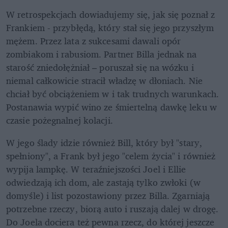
W retrospekcjach dowiadujemy się, jak się poznał z 
Frankiem - przybłędą, który stał się jego przyszłym 
mężem. Przez lata z sukcesami dawali opór 
zombiakom i rabusiom. Partner Billa jednak na 
starość zniedołężniał – poruszał się na wózku i 
niemal całkowicie stracił władzę w dłoniach. Nie 
chciał być obciążeniem w i tak trudnych warunkach. 
Postanawia wypić wino ze śmiertelną dawkę leku w 
czasie pożegnalnej kolacji.
W jego ślady idzie również Bill, który był "stary, 
spełniony", a Frank był jego "celem życia" i również 
wypija lampkę. W teraźniejszości Joel i Ellie 
odwiedzają ich dom, ale zastają tylko zwłoki (w 
domyśle) i list pozostawiony przez Billa. Zgarniają 
potrzebne rzeczy, biorą auto i ruszają dalej w drogę. 
Do Joela dociera też pewna rzecz, do której jeszcze 