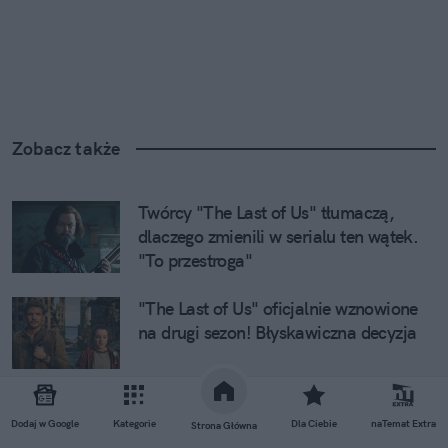
Zobacz także
Twórcy "The Last of Us" tłumaczą, 
dlaczego zmienili w serialu ten wątek. 
"To przestroga"
"The Last of Us" oficjalnie wznowione 
na drugi sezon! Błyskawiczna decyzja
Grzyby z "The Last of Us" istnieją 
naprawdę. Badaczka wyjaśnia, czy 
Dodaj w Google
Kategorie
Dla Ciebie
naTemat Extra
Strona Główna