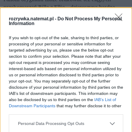
przekomarzań Billa z Ellie – dziewczyna bardzo 
szybko wyprowadzała go z równowagi swoimi 
rozrywka.natemat.pl -
Do Not Process My Personal
złośliwymi komentarzami. Cały etap w grze z nie 
Information
trwa długo. W końcu udaje im się znaleźć sprawne 
auto w garażu Franka (z akumulatorem, który 
If you wish to opt-out of the sale, sharing to third parties, or
ukradł... Billowi). Uciekając, zabijają masę 
processing of your personal or sensitive information for
targeted advertising by us, please use the below opt-out
zombiaków, a po wszystkim preppers mówi na 
section to confirm your selection. Please note that after your
pożegnanie do Joela urocze "wypierd*lajcie z 
opt-out request is processed you may continue seeing
mojego miasta". Nie wiadomo, co się potem działo z 
interest-based ads based on personal information utilized by
Billem - w grze wspominany jest już tylko w 
us or personal information disclosed to third parties prior to
your opt-out. You may separately opt-out of the further
rozmowach.
disclosure of your personal information by third parties on the
IAB’s list of downstream participants. This information may
also be disclosed by us to third parties on the
IAB’s List of
Downstream Participants
that may further disclose it to other
third parties.
Personal Data Processing Opt Outs