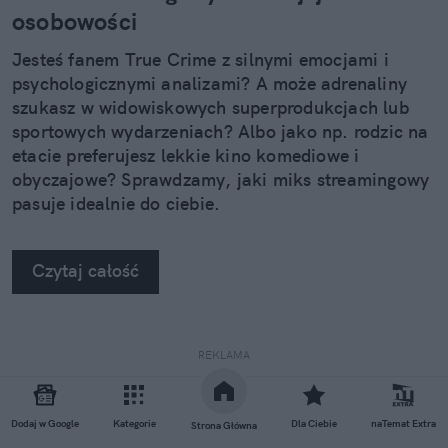
osobowości
Jesteś fanem True Crime z silnymi emocjami i
psychologicznymi analizami? A może adrenaliny
szukasz w widowiskowych superprodukcjach lub
sportowych wydarzeniach? Albo jako np. rodzic na
etacie preferujesz lekkie kino komediowe i
obyczajowe? Sprawdzamy, jaki miks streamingowy
pasuje idealnie do ciebie.
Czytaj całość
REKLAMA
Dodaj w Google
Kategorie
Dla Ciebie
naTemat Extra
Strona Główna