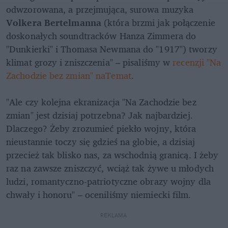
odwzorowana, a przejmująca, surowa muzyka 
Volkera Bertelmanna
 (która brzmi jak połączenie 
doskonałych soundtracków Hanza Zimmera do 
"Dunkierki" i Thomasa Newmana do "1917") tworzy 
klimat grozy i zniszczenia" – pisaliśmy w 
recenzji "Na 
Zachodzie bez zmian" naTemat
.

"Ale czy kolejna ekranizacja "Na Zachodzie bez 
zmian" jest dzisiaj potrzebna? Jak najbardziej. 
Dlaczego? Żeby zrozumieć piekło wojny, która 
nieustannie toczy się gdzieś na globie, a dzisiaj 
przecież tak blisko nas, za wschodnią granicą. I żeby 
raz na zawsze zniszczyć, wciąż tak żywe u młodych 
ludzi, romantyczno-patriotyczne obrazy wojny dla 
chwały i honoru" – oceniliśmy niemiecki film.
REKLAMA 