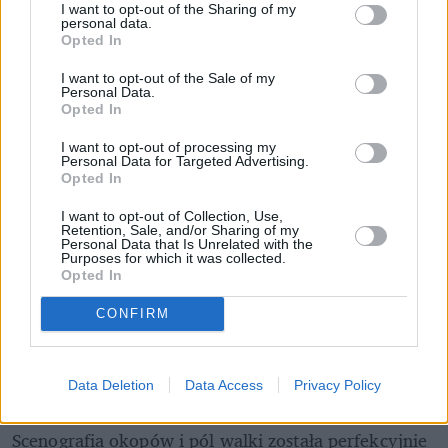
I want to opt-out of the Sharing of my
personal data.
Opted In
Pociągiem z Polski do Włoch?!  
Nowość od PKP Intercity! | 
I want to opt-out of the Sale of my
kierunek:PODRÓŻE
Personal Data.
Opted In
I want to opt-out of processing my
Niestety polski film 
"IO" 
nie otrzymał Oscara,
 co 
Personal Data for Targeted Advertising.
Opted In
zresztą przewidywał 
Jerzy Skolimowski
. Na 
szampańskim dywanie
 pojawił się 
reżyser wraz ze 
I want to opt-out of Collection, Use,
Retention, Sale, and/or Sharing of my
współscenarzystką i swoją partnerką 
Ewą 
Personal Data that Is Unrelated with the
Purposes for which it was collected.
Piaskowską
, a także aktorzy:
 Sandra Drzymalska
, 
Opted In
Mateusz Kościukiewicz
 i 
Lorenzo Zurzolo
.
CONFIRM
"Film poraża okrucieństwem, a jednocześnie... 
pięknem. Bestalskim pięknem. Film jest 
realizacyjnym majstersztykiem, a doskonałe zdjęcia 
Data Deletion
Data Access
Privacy Policy
podbijają rzeź, którą widzimy na ekranie. 
Scenografia okopów i pól walki została perfekcyjnie 