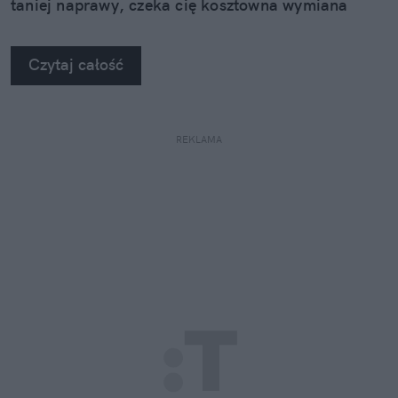
taniej naprawy, czeka cię kosztowna wymiana
szyby. Wybrałem się do serwisu Autoglass®, żeby
na własne oczy zobaczyć, jak profesjonaliści radzą
Czytaj całość
sobie z takimi uszkodzeniami.
REKLAMA