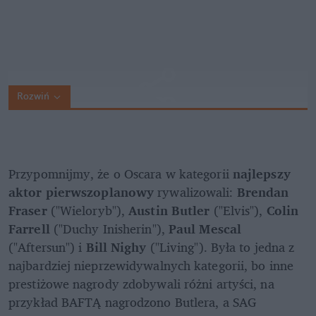
Rozwiń
Przypomnijmy, że o Oscara w kategorii 
najlepszy 
aktor pierwszoplanowy
 rywalizowali: 
Brendan 
Fraser 
("Wieloryb"), 
Austin Butler
 ("Elvis"), 
Colin 
Farrell
 ("Duchy Inisherin"), 
Paul Mescal 
("Aftersun") i
 Bill Nighy 
("Living"). Była to jedna z 
najbardziej nieprzewidywalnych kategorii, bo inne 
prestiżowe nagrody zdobywali różni artyści, na 
przykład BAFTĄ nagrodzono Butlera, a SAG 