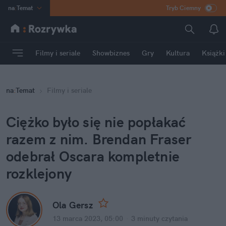
na
:
Temat
Tryb Ciemny
INN
:
Poland
ASZ
:
dziennik
Filmy i seriale
Showbiznes
Gry
Kultura
Książki
mama
:
DU
dad
:
HERO
na
:
Temat
Filmy i seriale
Rozrywka
Ciężko było się nie popłakać 
razem z nim. Brendan Fraser 
odebrał Oscara kompletnie 
rozklejony
Ola Gersz
13 marca 2023, 05:00
·
3 minuty
 czytania