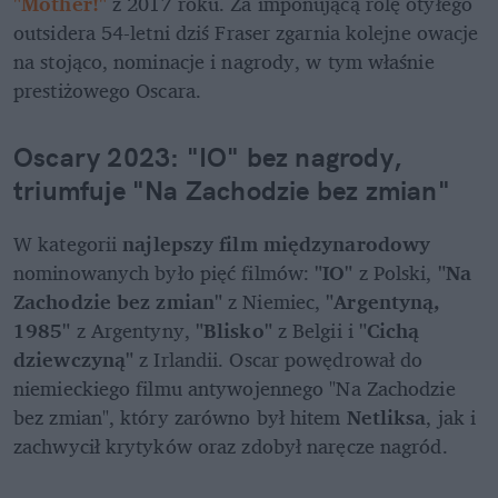
"Mother!"
 z 2017 roku. Za imponującą rolę otyłego 
outsidera 54-letni dziś Fraser zgarnia kolejne owacje 
na stojąco, nominacje i nagrody, w tym właśnie 
prestiżowego Oscara.
Oscary 2023: "IO" bez nagrody, 
triumfuje "Na Zachodzie bez zmian"
W kategorii
 najlepszy film międzynarodowy
nominowanych było pięć filmów: 
"IO"
 z Polski, 
"Na 
Zachodzie bez zmian"
 z Niemiec, 
"Argentyną, 
1985"
 z Argentyny, 
"Blisko" 
z Belgii i 
"Cichą 
dziewczyną"
 z Irlandii. Oscar powędrował do 
niemieckiego filmu antywojennego "Na Zachodzie 
bez zmian", który zarówno był hitem 
Netliksa
, jak i 
zachwycił krytyków oraz zdobył naręcze nagród.