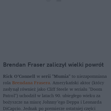
Brendan Fraser zaliczył wielki powrót
Rick O’Connell 
w 
serii "Mumia" 
to niezapomniana 
rola 
Brendana Frasera
. Amerykański aktor (który 
zasłynął również jako Cliff Steele w serialu "Doom 
Patrol") uchodził w latach 90. ubiegłego wieku za 
bożyszcze na miarę Johnny’ego Deppa i Leonarda 
DiCaprio. Jednak po premierze ostatniej części 