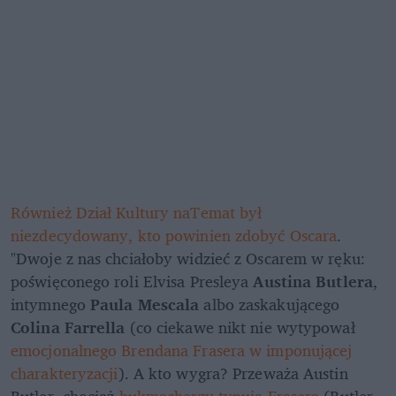
Również Dział Kultury naTemat był 
niezdecydowany, kto powinien zdobyć Oscara
. 
"Dwoje z nas chciałoby widzieć z Oscarem w ręku: 
poświęconego roli Elvisa Presleya 
Austina Butlera
, 
intymnego 
Paula Mescala 
albo zaskakującego 
Colina Farrella
 (co ciekawe nikt nie wytypował 
emocjonalnego Brendana Frasera w imponującej 
charakteryzacji
). A kto wygra? Przeważa Austin 
Butler, chociaż 
bukmacherzy typują Frasera
 (Butler 