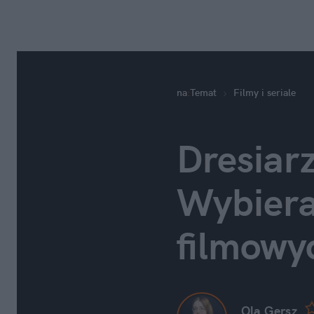
na
:
Temat
Filmy i seriale
Dresiarz
Wybiera
filmowy
Ola Gersz