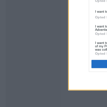
Opted 
I want t
Opted 
I want 
Advertis
Opted 
I want t
of my P
was col
Opted 