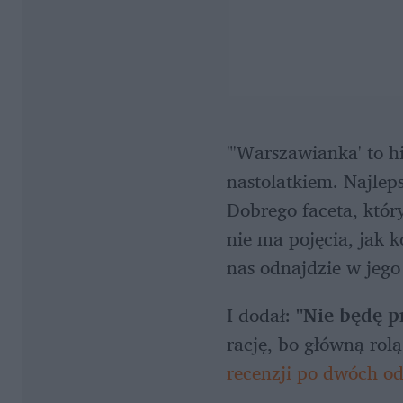
"'Warszawianka' to hi
nastolatkiem. Najlep
Dobrego faceta, któr
nie ma pojęcia, jak k
nas odnajdzie w jego 
I dodał: 
"Nie będę p
rację, bo główną rol
recenzji po dwóch o