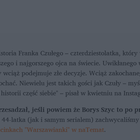
storia Franka Czułego – czterdziestolatka, który w
szego i najgorszego ojca na świecie. Uwikłanego 
y wciąż podejmuje złe decyzje. Wciąż zakochane
ochać. Niewielu jest takich gości jak Czuły – myśl
historii część siebie" – pisał w kwietniu na Inst
rzesadzał, jeśli powiem że Borys Szyc to po p
ą 44-latka (jak i samym serialem) zachwycaliśmy
dcinkach "Warszawianki" w naTemat
.