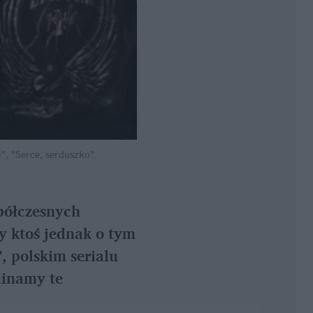
", "Serce, serduszko"
półczesnych 
y ktoś jednak o tym 
 polskim serialu 
inamy te 