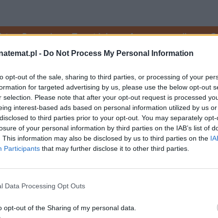
Ustaw Rozrywka naTemat jako preferowane medium w G
natemat.pl -
Do Not Process My Personal Information
owtime zadebiutowały dwa pierwsze odcinki
 "W
to opt-out of the sale, sharing to third parties, or processing of your per
cka Borcucha 
("Wszystko, co kocham", "Bez taj
formation for targeted advertising by us, please use the below opt-out s
Żulczyka 
("Ślepnąc od świateł", "Belfer"). 
r selection. Please note that after your opt-out request is processed y
eing interest-based ads based on personal information utilized by us or
disclosed to third parties prior to your opt-out. You may separately opt-
losure of your personal information by third parties on the IAB’s list of
. This information may also be disclosed by us to third parties on the
IA
Participants
that may further disclose it to other third parties.
l Data Processing Opt Outs
o opt-out of the Sharing of my personal data.