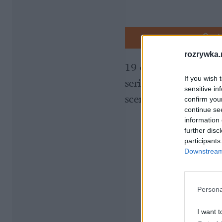
rozrywka.
19 czerwca na SkySh
If you wish 
serialu w reżyserii 
Ja
sensitive in
scenariusza 
Jakuba 
confirm you
continue se
information 
further disc
participants
Downstream 
Persona
I want t