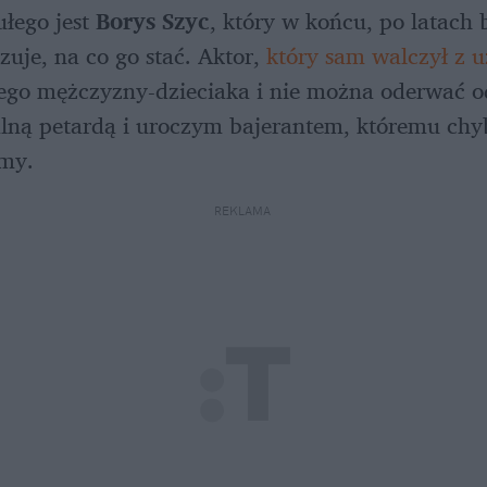
łego jest 
Borys Szyc
, który w końcu, po latach b
uje, na co go stać. Aktor, 
który sam walczył z 
ego mężczyzny-dzieciaka i nie można oderwać od
ną petardą i uroczym bajerantem, któremu chyba
śmy.
REKLAMA 