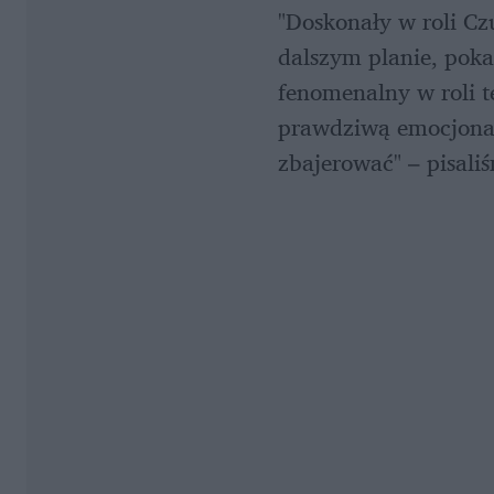
"Doskonały w roli Czu
dalszym planie, pokaz
fenomenalny w roli t
prawdziwą emocjonal
zbajerować" – pisali