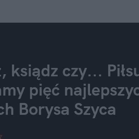
, ksiądz czy... Piłs
my pięć najlepszych
ch Borysa Szyca