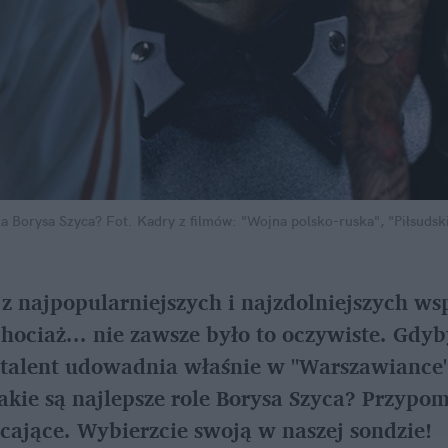
ola Borysa Szyca?
Fot. Kadry z filmów: "Wojna polsko-ruska", "Piłsudski
 z najpopularniejszych i najzdolniejszych ws
hociaż... nie zawsze było to oczywiste. Gdyb
 talent udowadnia właśnie w "Warszawiance",
akie są najlepsze role Borysa Szyca? Przypom
cające. Wybierzcie swoją w naszej sondzie!