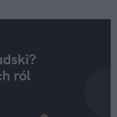
udski? 
 ról 