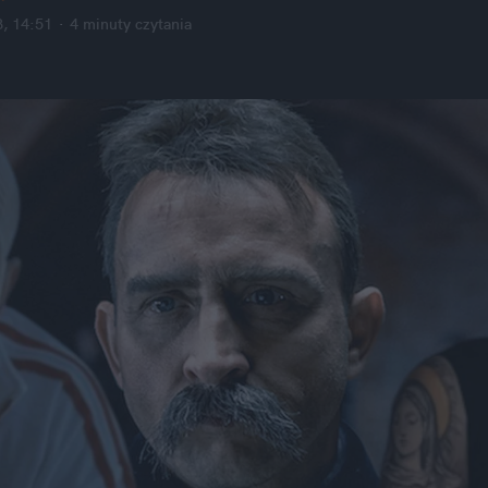
, 14:51
·
4 minuty
 czytania