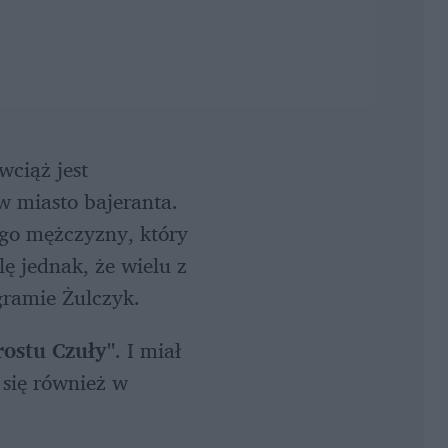
ciąż jest 
w miasto bajeranta. 
go mężczyzny, który 
ę jednak, że wielu z 
agramie Żulczyk.
rostu Czuły"
. I miał 
 się również w