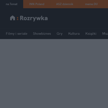
na
:
Temat
INN
:
Poland
ASZ
:
dziennik
mama
:
DU
Filmy i seriale
Showbiznes
Gry
Kultura
Książki
Mu