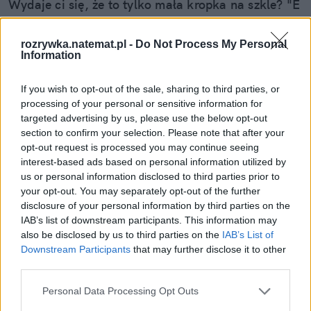
Wydaje ci się, że to tylko mała kropka na szkle? "E
tam, nie widać, pojeżdżę tak jeszcze sezon" – myśli
wielu z nas. Sam tak kiedyś myślałem, dopóki nie
rozrywka.natemat.pl -
Do Not Process My Personal
pogadałem z ekspertem. Prawda jest taka, że ten
Information
mały odprysk na szybie to tykająca bomba. Gdy
wjedziesz w dziurę albo trafi cię nagła zmiana
If you wish to opt-out of the sale, sharing to third parties, or
temperatury, "pajączek" pójdzie dalej i zamiast
processing of your personal or sensitive information for
targeted advertising by us, please use the below opt-out
taniej naprawy, czeka cię kosztowna wymiana
section to confirm your selection. Please note that after your
szyby. Wybrałem się do serwisu Autoglass®, żeby
opt-out request is processed you may continue seeing
na własne oczy zobaczyć, jak profesjonaliści radzą
interest-based ads based on personal information utilized by
Czytaj całość
sobie z takimi uszkodzeniami.
us or personal information disclosed to third parties prior to
your opt-out. You may separately opt-out of the further
disclosure of your personal information by third parties on the
IAB’s list of downstream participants. This information may
also be disclosed by us to third parties on the
IAB’s List of
Downstream Participants
that may further disclose it to other
third parties.
Personal Data Processing Opt Outs