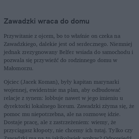
Zawadzki wraca do domu
Przywitanie z ojcem, bo to właśnie on czeka na 
Zawadzkiego, dalekie jest od serdecznego. Niemniej 
jednak zrezygnowany Belfer wsiada do samochodu i 
pozwala się przywieźć do rodzinnego domu w 
Małomorzu. 
Ojciec (Jacek Koman), były kapitan marynarki 
wojennej, ewidentnie ma plan, aby odbudować 
relacje z synem: lobbuje nawet w jego imieniu u 
dyrektorki lokalnego liceum. Zawadzki zżyma się, że 
pomoc mu niepotrzebna, ale na rozmowę idzie. 
Dostaje pracę, ale z zastrzeżeniem: wiemy, że 
przyciągasz kłopoty, nie chcemy ich tutaj. Tylko czy 
Zawadzki ma na to jakikolwiek wpływ? Odpowiedź 