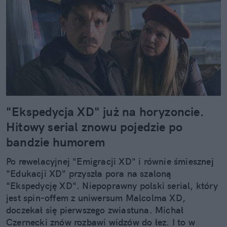
"Ekspedycja XD" już na horyzoncie.
Hitowy serial znowu pojedzie po
bandzie humorem
Po rewelacyjnej "Emigracji XD" i równie śmiesznej
"Edukacji XD" przyszła pora na szaloną
"Ekspedycję XD". Niepoprawny polski serial, który
jest spin-offem z uniwersum Malcolma XD,
doczekał się pierwszego zwiastuna. Michał
Czernecki znów rozbawi widzów do łez. I to w