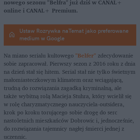
nowego sezonu "Belfra" już dziś w CANAL+ 
online i CANAL+ Premium. 
Ustaw Rozrywka naTemat jako preferowane 
medium w Google
Na miano serialu kultowego 
"Belfer"
 zdecydowanie 
sobie zapracował. Pierwszy sezon z 2016 roku z dnia 
na dzień stał się hitem. Serial stał nie tylko świetnym 
małomiasteczkowym klimatem oraz wciągającą, 
trudną do rozwiązania zagadką kryminalną, ale 
także wybitną rolą Macieja Stuhra, który wcielił się 
w rolę charyzmatycznego nauczyciela-outsidera, 
krok po kroku torującego sobie drogę do serc 
nastoletnich mieszkańców Dobrowic i, jednocześnie, 
do rozwiązania tajemnicy nagłej śmierci jednej z 
uczennic. 