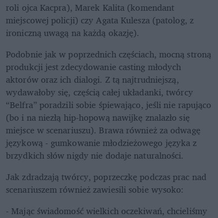
roli ojca Kacpra), Marek Kalita (komendant 
miejscowej policji) czy Agata Kulesza (patolog, z 
ironiczną uwagą na każdą okazję). 
Podobnie jak w poprzednich częściach, mocną stroną 
produkcji jest zdecydowanie casting młodych 
aktorów oraz ich dialogi. Z tą najtrudniejszą, 
wydawałoby się, częścią całej układanki, twórcy 
“Belfra” poradzili sobie śpiewająco, jeśli nie rapująco 
(bo i na niezłą hip-hopową nawijkę znalazło się 
miejsce w scenariuszu). Brawa również za odwagę 
językową - gumkowanie młodzieżowego języka z 
brzydkich słów nigdy nie dodaje naturalności.
Jak zdradzają twórcy, poprzeczkę podczas prac nad 
scenariuszem również zawiesili sobie wysoko:
- Mając świadomość wielkich oczekiwań, chcieliśmy 