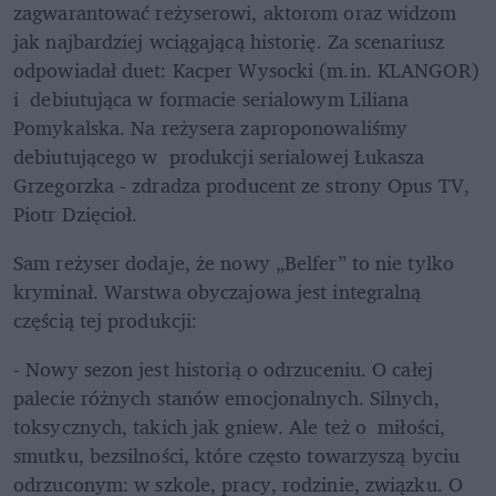
zagwarantować reżyserowi, aktorom oraz widzom 
jak najbardziej wciągającą historię. Za scenariusz 
odpowiadał duet: Kacper Wysocki (m.in. KLANGOR) 
i  debiutująca w formacie serialowym Liliana 
Pomykalska. Na reżysera zaproponowaliśmy 
debiutującego w  produkcji serialowej Łukasza 
Grzegorzka - zdradza producent ze strony Opus TV, 
Piotr Dzięcioł. 
Sam reżyser dodaje, że nowy „Belfer” to nie tylko 
kryminał. Warstwa obyczajowa jest integralną 
częścią tej produkcji:
- Nowy sezon jest historią o odrzuceniu. O całej 
palecie różnych stanów emocjonalnych. Silnych, 
toksycznych, takich jak gniew. Ale też o  miłości, 
smutku, bezsilności, które często towarzyszą byciu 
odrzuconym: w szkole, pracy, rodzinie, związku. O 