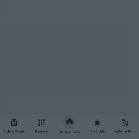
Dodaj w Google
Kategorie
Dla Ciebie
naTemat Extra
Strona Główna