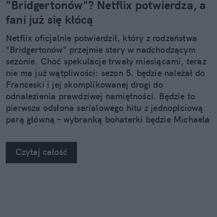
"Bridgertonów"? Netflix potwierdza, a
fani już się kłócą
Netflix oficjalnie potwierdził, który z rodzeństwa
"Bridgertonów" przejmie stery w nadchodzącym
sezonie. Choć spekulacje trwały miesiącami, teraz
nie ma już wątpliwości: sezon 5. będzie należał do
Franceski i jej skomplikowanej drogi do
odnalezienia prawdziwej namiętności. Będzie to
pierwsza odsłona serialowego hitu z jednopłciową
parą główną – wybranką bohaterki będzie Michaela
Sterling, którą widzowie dobrze już znają.
Czytaj całość