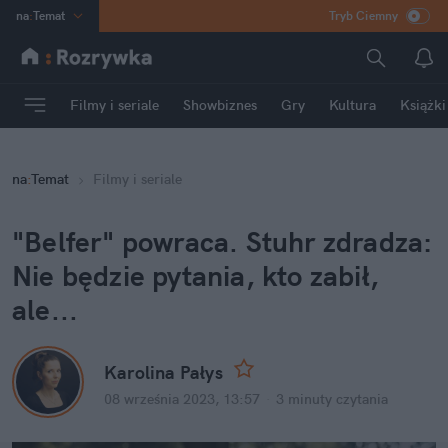
na
:
Temat
Tryb Ciemny
INN
:
Poland
ASZ
:
dziennik
Filmy i seriale
Showbiznes
Gry
Kultura
Książki
mama
:
DU
dad
:
HERO
na
:
Temat
Filmy i seriale
Rozrywka
"Belfer" powraca. Stuhr zdradza: 
Nie będzie pytania, kto zabił, 
ale...
Karolina Pałys
08 września 2023, 13:57
·
3 minuty
 czytania