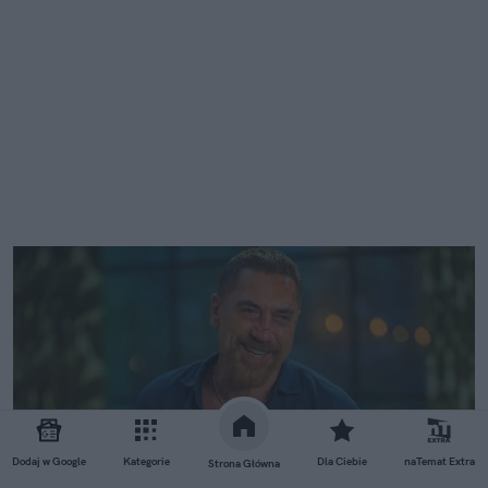
Dodaj w Google
Kategorie
Dla Ciebie
naTemat Extra
Strona Główna