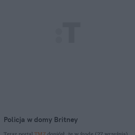
Policja w domy Britney
Teraz portal
 TMZ
 doniósł, że w środę (27 września) 