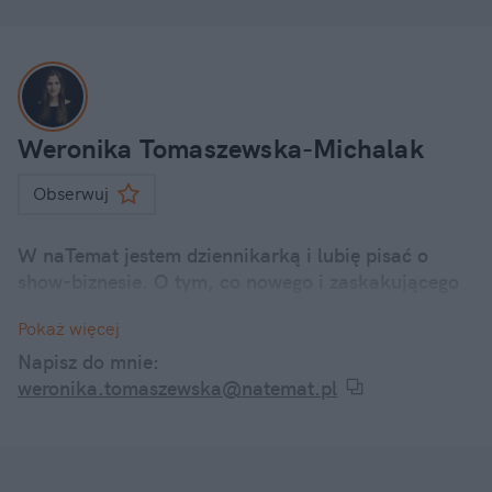
Weronika Tomaszewska-Michalak
Obserwuj
W naTemat jestem dziennikarką i lubię pisać o
show-biznesie. O tym, co nowego i zaskakującego
dzieje się u polskich i zagranicznych gwiazd.
Pokaż więcej
Internetowe dramy, kontrowersyjne wypowiedzi, a
także ciekawostki z życia codziennego znanych
Napisz do mnie:
twarzy – śledzę je wszystkie i informuję o nich w
weronika.tomaszewska@natemat.pl
swoich artykułach.