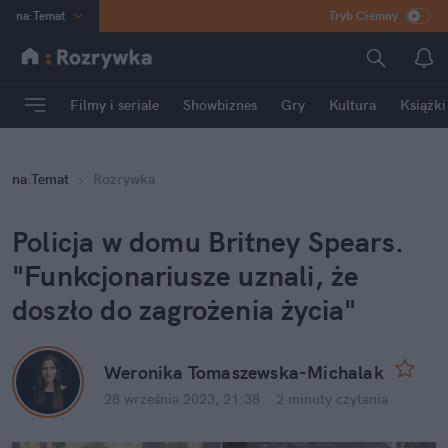
na
:
Temat
Tryb Ciemny
INN
:
Poland
ASZ
:
dziennik
Filmy i seriale
Showbiznes
Gry
Kultura
Książki
mama
:
DU
dad
:
HERO
na
:
Temat
Rozrywka
Rozrywka
Policja w domu Britney Spears. 
"Funkcjonariusze uznali, że 
doszło do zagrożenia życia"
Weronika Tomaszewska-Michalak
28 września 2023, 21:38
·
2 minuty
 czytania