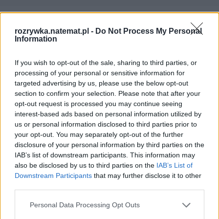
Czytaj więcej
rozrywka.natemat.pl -
Do Not Process My Personal
Information
If you wish to opt-out of the sale, sharing to third parties, or
processing of your personal or sensitive information for
targeted advertising by us, please use the below opt-out
section to confirm your selection. Please note that after your
opt-out request is processed you may continue seeing
interest-based ads based on personal information utilized by
us or personal information disclosed to third parties prior to
your opt-out. You may separately opt-out of the further
disclosure of your personal information by third parties on the
IAB’s list of downstream participants. This information may
also be disclosed by us to third parties on the
IAB’s List of
Siemens EQ600 iAroma. Jeden
Downstream Participants
that may further disclose it to other
ekspres, wiele sposobów na idealną
third parties.
kawę
Personal Data Processing Opt Outs
Siemens EQ600 iAroma to model zaprojektowany