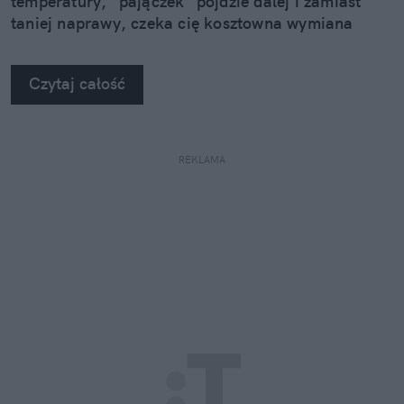
temperatury, "pajączek" pójdzie dalej i zamiast
taniej naprawy, czeka cię kosztowna wymiana
szyby. Wybrałem się do serwisu Autoglass®, żeby
na własne oczy zobaczyć, jak profesjonaliści radzą
Czytaj całość
sobie z takimi uszkodzeniami.
REKLAMA