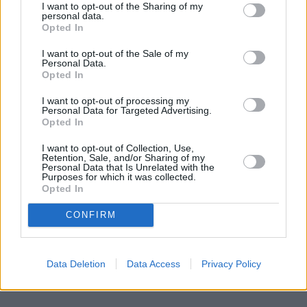
I want to opt-out of the Sharing of my
właśnie z myślą o różnorodności. Urządzenie
personal data.
Opted In
pozwala przygotować klasyczne espresso, kawy
mleczne, większe porcje kawy na wynos, a także
I want to opt-out of the Sale of my
kilka filiżanek jednocześnie. Wszystko przy
Personal Data.
Opted In
zachowaniu intuicyjnej obsługi oraz szerokich
możliwości personalizacji napojów.
I want to opt-out of processing my
Personal Data for Targeted Advertising.
Opted In
Czytaj całość
I want to opt-out of Collection, Use,
Retention, Sale, and/or Sharing of my
Personal Data that Is Unrelated with the
Purposes for which it was collected.
Opted In
REKLAMA
CONFIRM
Data Deletion
Data Access
Privacy Policy