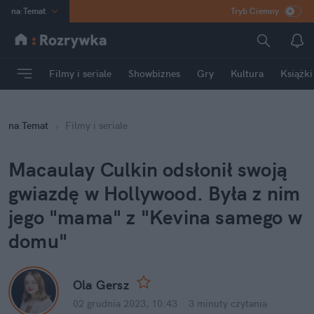
na
:
Temat
Tryb Ciemny
INN
:
Poland
ASZ
:
dziennik
Filmy i seriale
Showbiznes
Gry
Kultura
Książki
mama
:
DU
dad
:
HERO
na
:
Temat
Filmy i seriale
Rozrywka
Macaulay Culkin odsłonił swoją 
gwiazdę w Hollywood. Była z nim 
jego "mama" z "Kevina samego w 
domu"
Ola Gersz
02 grudnia 2023, 10:43
·
3 minuty
 czytania