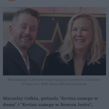
Macaulayowi Culkinowi towarzyszyła w ceremonii Catherine 
O'Hara
Fot. Matt Baron/BEI/Shutterstock
Macaulay Culkin, gwiazda "Kevina samego w 
domu" i "Kevina samego w Nowym Jorku", 