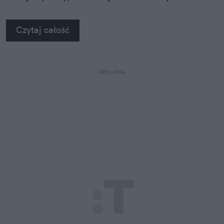
szyby. Wybrałem się do serwisu Autoglass®, żeby
na własne oczy zobaczyć, jak profesjonaliści radzą
Czytaj całość
sobie z takimi uszkodzeniami.
REKLAMA