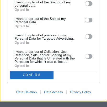
I want to opt-out of the Sharing of my
personal data.
Nie zabrakło także narzeczonej Culkina, czyli 34-
Opted In
letniej 
Brendy Song
, również dziecięcej gwiazdy, 
I want to opt-out of the Sale of my
aktorki znanej z serialu "Nie ma to jak hotel". Para, 
Personal Data.
Opted In
która jest ze sobą od 2018 roku, zabrała ze sobą 
swoich dwóch synów: dwuletniego Dakotę oraz jego 
I want to opt-out of processing my
Personal Data for Targeted Advertising.
urodzonego w tym roku brata. 
Opted In
I want to opt-out of Collection, Use,
Retention, Sale, and/or Sharing of my
Personal Data that Is Unrelated with the
Purposes for which it was collected.
Opted In
CONFIRM
Data Deletion
Data Access
Privacy Policy
Rozwiń