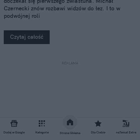
doczekał się pierwszego zwiastuna. Michał
Czernecki znów rozbawi widzów do łez. I to w
podwójnej roli
Czytaj całość
REKLAMA
Dodaj w Google
Kategorie
Dla Ciebie
naTemat Extra
Strona Główna