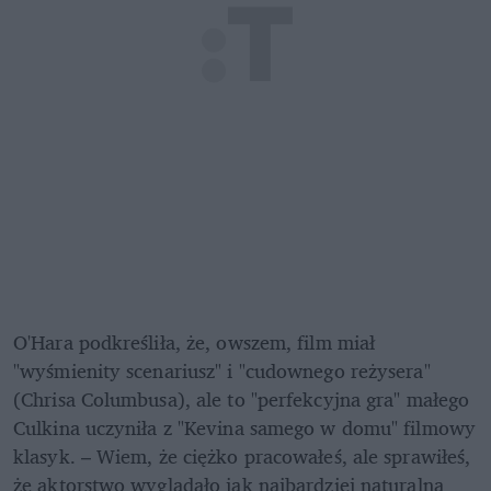
O'Hara podkreśliła, że, owszem, film miał 
"wyśmienity scenariusz" i "cudownego reżysera" 
(Chrisa Columbusa), ale to "perfekcyjna gra" małego 
Culkina uczyniła z "Kevina samego w domu" filmowy 
klasyk. – Wiem, że ciężko pracowałeś, ale sprawiłeś, 
że aktorstwo wyglądało jak najbardziej naturalna 