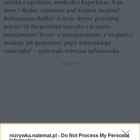
sałatka z ogórkiem, awokado i koperkiem. A na 
deser? Maliny zapiekane pod koglem moglem? 
Podsmażana chałka? A może desery przyniosą 
goście? O! Na przykład mazurka z kremem 
pistacjowym? Prosty w przygotowaniu, a wygląda i 
smakuje jak prawdziwy popis francuskiego 
cukiernika" – opisywała wówczas influencerka.
REKLAMA 
rozrywka.natemat.pl -
Do Not Process My Personal