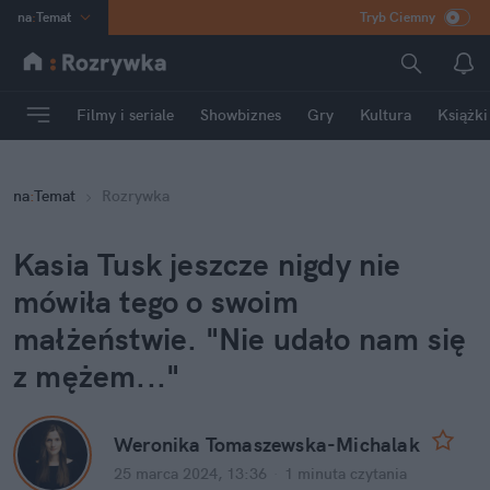
na
:
Temat
Tryb Ciemny
INN
:
Poland
ASZ
:
dziennik
Filmy i seriale
Showbiznes
Gry
Kultura
Książki
mama
:
DU
dad
:
HERO
na
:
Temat
Rozrywka
Rozrywka
Kasia Tusk jeszcze nigdy nie 
mówiła tego o swoim 
małżeństwie. "Nie udało nam się 
z mężem..."
Weronika Tomaszewska-Michalak
25 marca 2024, 13:36
·
1 minuta
 czytania