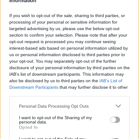
Information
If you wish to opt-out of the sale, sharing to third parties, or
processing of your personal or sensitive information for
targeted advertising by us, please use the below opt-out
section to confirm your selection. Please note that after your
opt-out request is processed you may continue seeing
interest-based ads based on personal information utilized by
us or personal information disclosed to third parties prior to
your opt-out. You may separately opt-out of the further
disclosure of your personal information by third parties on the
IAB’s list of downstream participants. This information may
also be disclosed by us to third parties on the
IAB’s List of
Kasia Tusk
 na swoim instagramowym koncie ma już 
Downstream Participants
that may further disclose it to other
blisko 460 tys. obserwujących. Posty na jej profilu są 
third parties.
utrzymane w przemyślanej kompozycji i 
Personal Data Processing Opt Outs
kolorystyce.
I want to opt-out of the Sharing of my
personal data.
Zobacz także
Opted In