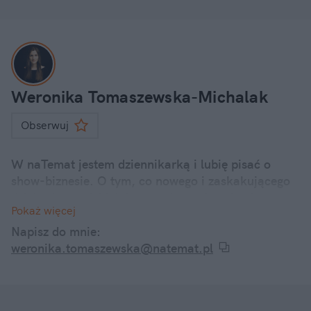
Weronika Tomaszewska-Michalak
Obserwuj
W naTemat jestem dziennikarką i lubię pisać o
show-biznesie. O tym, co nowego i zaskakującego
dzieje się u polskich i zagranicznych gwiazd.
Pokaż więcej
Internetowe dramy, kontrowersyjne wypowiedzi, a
także ciekawostki z życia codziennego znanych
Napisz do mnie:
twarzy – śledzę je wszystkie i informuję o nich w
weronika.tomaszewska@natemat.pl
swoich artykułach.