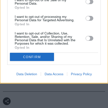
I want to opt-out of the Sale of my
Kasia Tusk pokazała zdjęcie w 
Personal Data.
Opted In
objęciach męża. "Jak Julia Roberts w 
'Notting Hill’”
I want to opt-out of processing my
Personal Data for Targeted Advertising.
Opted In
Kasia Tusk pokazała zdjęcie w 
objęciach męża. "Jak Julia Roberts w 
I want to opt-out of Collection, Use,
Retention, Sale, and/or Sharing of my
'Notting Hill’”
Personal Data that Is Unrelated with the
Purposes for which it was collected.
Opted In
Nie przegap żadnej ważnej wiadomości i
CONFIRM
obserwuj nas w Google News!
Data Deletion
Data Access
Privacy Policy
Więcej:
Kasia Tusk
Showbiznes