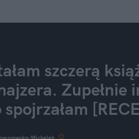
tałam szczerą książ
hajzera. Zupełnie i
o spojrzałam [REC
omaszewska-Michalak