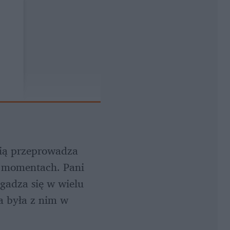
ią przeprowadza 
h momentach. Pani 
adza się w wielu 
ra była z nim w 