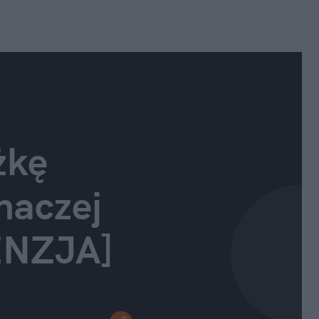
kę 
naczej 
ENZJA]