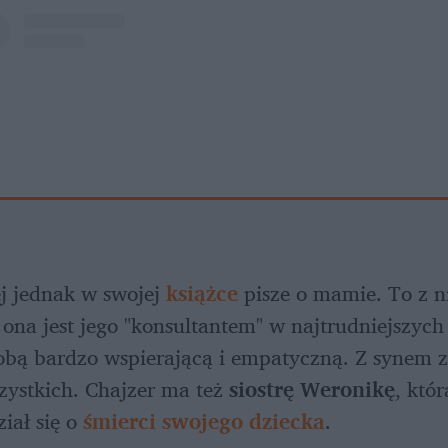
ej jednak w swojej 
książce
 pisze o mamie. To z n
ona jest jego "konsultantem" w najtrudniejszyc
obą bardzo wspierającą i empatyczną. Z synem zg
zystkich. Chajzer ma też 
siostrę Weronikę
, któ
ał się o 
śmierci swojego dziecka
.