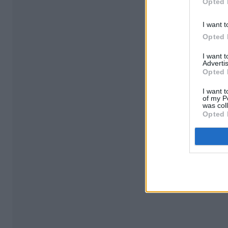
Opted 
I want t
Opted 
I want 
Advertis
Opted 
I want t
of my P
was col
Opted 