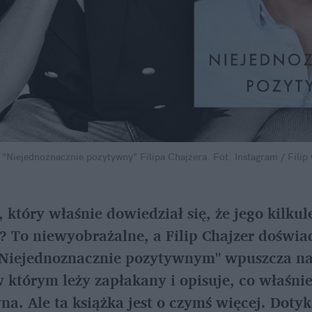
 "Niejednoznacznie pozytywny" Filipa Chajzera.
Fot. Instagram / Filip
, który właśnie dowiedział się, że jego kilkul
 To niewyobrażalne, a Filip Chajzer doświad
"Niejednoznacznie pozytywnym" wpuszcza na
którym leży zapłakany i opisuje, co właśnie d
na. Ale ta książka jest o czymś więcej. Dotyka