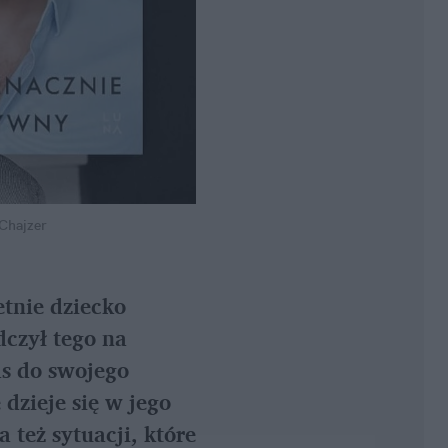
 Chajzer
etnie dziecko 
czył tego na 
s do swojego 
zieje się w jego 
 też sytuacji, które 