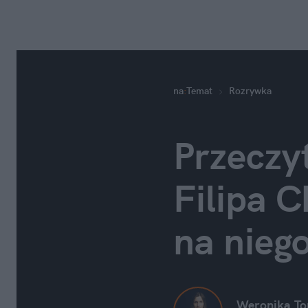
na
:
Temat
Rozrywka
Przeczy
Filipa C
na nieg
Weronika T