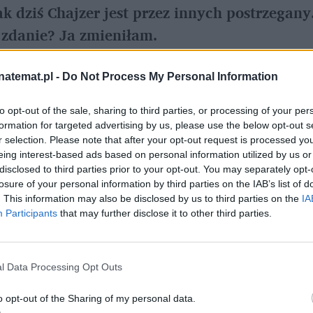
k dziś Chajzer jest przez innych postrzegany. 
 zdanie? Ja zmieniłam.
natemat.pl -
Do Not Process My Personal Information
Ustaw Rozrywka naTemat jako preferowane medium w G
to opt-out of the sale, sharing to third parties, or processing of your per
formation for targeted advertising by us, please use the below opt-out s
ta
i Doroty Chajzerów
. Tego 
Zygmunta Chajz
r selection. Please note that after your opt-out request is processed y
eing interest-based ads based on personal information utilized by us or
 całość". Potem jego kariera wystrzeliła i był go
disclosed to third parties prior to your opt-out. You may separately opt-
amów w 
TVN
 i 
Polsacie
. Nie da się też pominąć sł
losure of your personal information by third parties on the IAB’s list of
. This information may also be disclosed by us to third parties on the
IA
której wystąpił. "Vizir – bielsze nie będzie" – p
Participants
that may further disclose it to other third parties.
l Data Processing Opt Outs
o opt-out of the Sharing of my personal data.