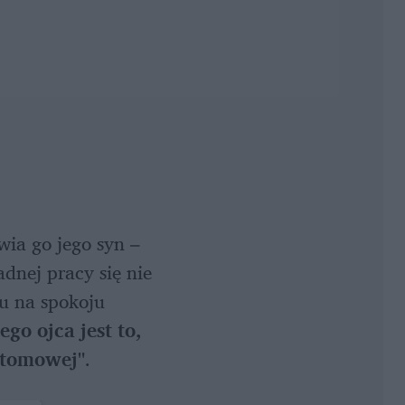
wia go jego syn – 
nej pracy się nie 
u na spokoju 
o ojca jest to, 
atomowej"
.