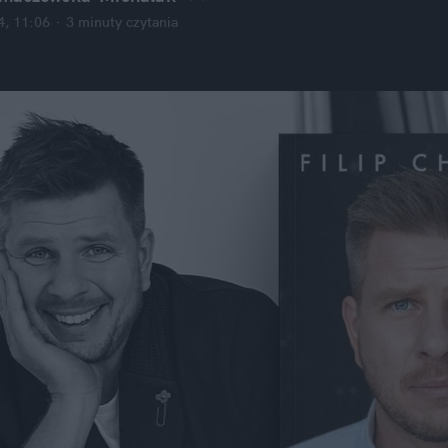
4, 11:06
·
3 minuty
 czytania