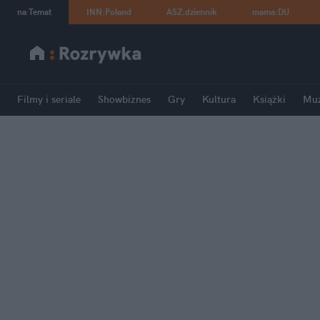
na
:
Temat
INN
:
Poland
ASZ
:
dziennik
mama
:
DU
Filmy i seriale
Showbiznes
Gry
Kultura
Książki
Mu