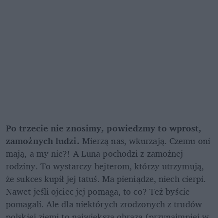
Po trzecie nie znosimy, powiedzmy to wprost, 
zamożnych ludzi.
 Mierzą nas, wkurzają. Czemu oni 
mają, a my nie?! A Luna pochodzi z zamożnej 
rodziny. To wystarczy hejterom, którzy utrzymują, 
że sukces kupił jej tatuś. Ma pieniądze, niech cierpi. 
Nawet jeśli ojciec jej pomaga, to co? Też byście 
pomagali. Ale dla niektórych zrodzonych z trudów 
polskiej ziemi to największa obraza (przynajmniej w 