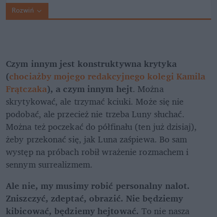
Rozwiń
Czym innym jest konstruktywna krytyka 
(
chociażby mojego redakcyjnego kolegi Kamila 
Frątczaka
), a czym innym hejt
. Można 
skrytykować, ale trzymać kciuki. Może się nie 
podobać, ale przecież nie trzeba Luny słuchać. 
Można też poczekać do półfinału (ten już dzisiaj), 
żeby przekonać się, jak Luna zaśpiewa. Bo sam 
występ na próbach robił wrażenie rozmachem i 
sennym surrealizmem. 
Ale nie, my musimy robić personalny nalot. 
Zniszczyć, zdeptać, obrazić. Nie będziemy 
kibicować, będziemy hejtować. 
To nie nasza 