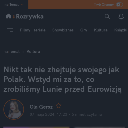
na
:
Temat
Tryb Ciemny
INN
:
Poland
ASZ
:
dziennik
Filmy i seriale
Showbiznes
Gry
Kultura
Książki
mama
:
DU
dad
:
HERO
na
:
Temat
Kultura
Rozrywka
Nikt tak nie zhejtuje swojego jak 
Polak. Wstyd mi za to, co 
zrobiliśmy Lunie przed Eurowizją
Ola Gersz
07 maja 2024, 17:23
·
5 minut
 czytania