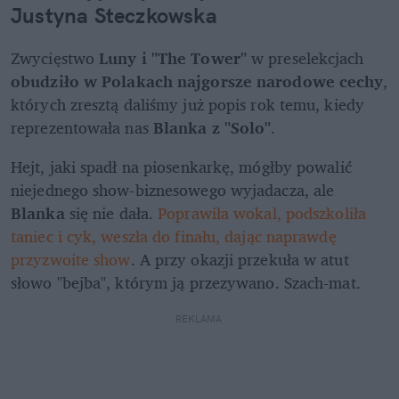
Justyna Steczkowska
Zwycięstwo 
Luny i "The Tower" 
w preselekcjach 
obudziło w Polakach najgorsze narodowe cechy
, 
których zresztą daliśmy już popis rok temu, kiedy 
reprezentowała nas 
Blanka z "Solo"
. 
Hejt, jaki spadł na piosenkarkę, mógłby powalić 
niejednego show-biznesowego wyjadacza, ale 
Blanka
 się nie dała. 
Poprawiła wokal, podszkoliła 
taniec i cyk, weszła do finału, dając naprawdę 
przyzwoite show
. A przy okazji przekuła w atut 
słowo "bejba", którym ją przezywano. Szach-mat.
REKLAMA 