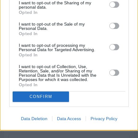
wprost, najlepsze. 24-latka nie ma najbardziej 
I want to opt-out of the Sharing of my
personal data.
imponującego wokalu, nie radzi sobie też za dobrze 
Opted In
z niższym śpiewaniem zwrotek, a na scenie dawały 
I want to opt-out of the Sale of my
jej się we znaki trema, ekscytacja i wrodzona 
Personal Data.
energia. 
Słowem, śpiewała nieczysto, szczególnie 
Opted In
w Londynie, gdy zachorowała.
I want to opt-out of processing my
Personal Data for Targeted Advertising.
Opted In
Quiz
I want to opt-out of Collection, Use,
Retention, Sale, and/or Sharing of my
Personal Data that Is Unrelated with the
1
 / 
20
W którym roku Polska 
Purposes for which it was collected.
Opted In
zadebiutowała w Konkursie Piosenki 
Eurowizji?
CONFIRM
Fot. Wikimedia Commons / Martin Fjellanger
Data Deletion
Data Access
Privacy Policy
1992