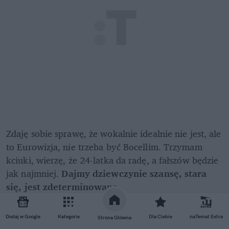
Zdaję sobie sprawę, że wokalnie idealnie nie jest, ale 
to Eurowizja, nie trzeba być Bocellim. Trzymam 
kciuki, wierzę, że 24-latka da radę, a fałszów będzie 
jak najmniej. 
Dajmy dziewczynie szansę, stara 
się, jest zdeterminowana.
Polak Polakowi Polakiem, ale bądźmy ludźmi. 
Dodaj w Google
Kategorie
Dla Ciebie
naTemat Extra
Strona Główna
Możemy nie lubić, ale nie musimy niszczyć. 