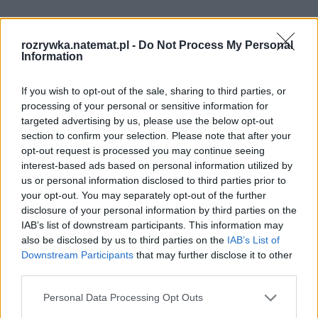
rozrywka.natemat.pl -
Do Not Process My Personal
Information
If you wish to opt-out of the sale, sharing to third parties, or
processing of your personal or sensitive information for
targeted advertising by us, please use the below opt-out
section to confirm your selection. Please note that after your
opt-out request is processed you may continue seeing
interest-based ads based on personal information utilized by
us or personal information disclosed to third parties prior to
your opt-out. You may separately opt-out of the further
Domowy obiad od podstaw bez stania 
disclosure of your personal information by third parties on the
godzinami w kuchni? Sprawdziłam, 
IAB’s list of downstream participants. This information may
czy to możliwe
also be disclosed by us to third parties on the
IAB’s List of
Downstream Participants
that may further disclose it to other
third parties.
Potem nie było lepiej, bo występy Luny na 
Personal Data Processing Opt Outs
koncertach przed Eurowizją nie były, mówiąc 