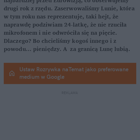
najbardziej przed Eurowizją, co obserwujemy 
drugi rok z rzędu. Zaserwowaliśmy Lunie, która 
w tym roku nas reprezentuje, taki hejt, że 
naprawdę podziwiam 24-latkę, że nie rzuciła 
mikrofonem i nie odwróciła się na pięcie. 
Dlaczego? Bo chcieliśmy kogoś innego i z 
powodu... pieniędzy. A  za granicą Lunę lubią.
Ustaw Rozrywka naTemat jako preferowane 
medium w Google
REKLAMA 