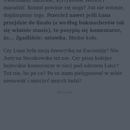
marudzić. Komuś powinie się noga? Już nie wstanie, 
dopilnujemy tego. P
rzecież nawet jeśli Luna 
przejdzie do finału (a według bukmacherów tak 
się właśnie stanie), to posypią się komentarze, 
że... Zgadliście: ustawka. 
Błędne koło.
Czy Luna była moją faworytką na Eurowizję? Nie. 
Justyna Steczkowska też nie. Czy piszę kolejne 
hejterskie komentarze w sieci pod adresem Luny? 
Też nie, bo po co? Po co mam pielęgnować w sobie 
nienawiść i niszczyć innych ludzi?
REKLAMA 