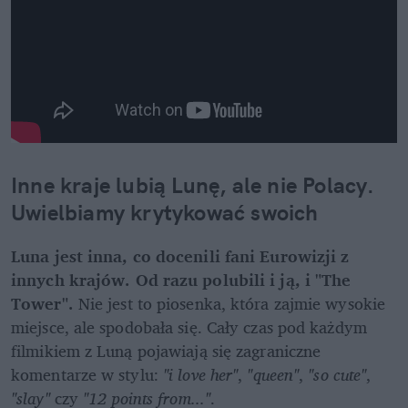
Inne kraje lubią Lunę, ale nie Polacy. 
Uwielbiamy krytykować swoich
Luna jest inna, co docenili fani Eurowizji z 
innych krajów. Od razu polubili i ją, i "The 
Tower".
 Nie jest to piosenka, która zajmie wysokie 
miejsce, ale spodobała się. Cały czas pod każdym 
filmikiem z Luną pojawiają się zagraniczne 
komentarze w stylu: 
"i love her"
, 
"queen"
, 
"so cute"
, 
"slay" 
czy 
"12 points from..."
. 