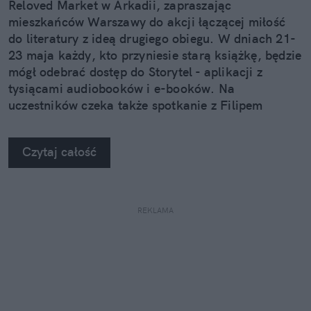
Reloved Market w Arkadii, zapraszając
mieszkańców Warszawy do akcji łączącej miłość
do literatury z ideą drugiego obiegu. W dniach 21-
23 maja każdy, kto przyniesie starą książkę, będzie
mógł odebrać dostęp do Storytel - aplikacji z
tysiącami audiobooków i e-booków. Na
uczestników czeka także spotkanie z Filipem
Kosiorem, jednym z najbardziej rozpoznawalnych
głosów polskich audiobooków.
Czytaj całość
REKLAMA