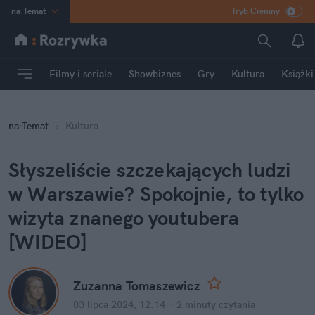
na
:
Temat
Tryb Ciemny
INN
:
Poland
ASZ
:
dziennik
Filmy i seriale
Showbiznes
Gry
Kultura
Książki
mama
:
DU
dad
:
HERO
na
:
Temat
Kultura
Rozrywka
Słyszeliście szczekających ludzi 
w Warszawie? Spokojnie, to tylko 
wizyta znanego youtubera 
[WIDEO]
Zuzanna Tomaszewicz
03 lipca 2024, 12:14
·
2 minuty
 czytania