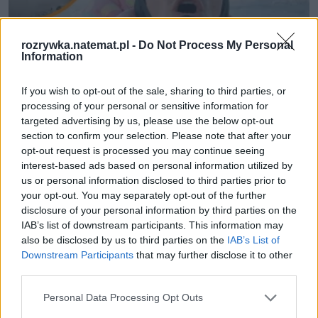
rozrywka.natemat.pl -
Do Not Process My Personal
Information
If you wish to opt-out of the sale, sharing to third parties, or
processing of your personal or sensitive information for
Filmy i seriale
targeted advertising by us, please use the below opt-out
section to confirm your selection. Please note that after your
opt-out request is processed you may continue seeing
Film Pateckiego z wyprawy na Mount 
interest-based ads based on personal information utilized by
Everest to arcydzieło YouTube. 
us or personal information disclosed to third parties prior to
your opt-out. You may separately opt-out of the further
Kłaniam się w pas i nie dowierzam
disclosure of your personal information by third parties on the
IAB’s list of downstream participants. This information may
also be disclosed by us to third parties on the
IAB’s List of
Nie przegap żadnej ważnej wiadomości i
Downstream Participants
that may further disclose it to other
obserwuj nas w Google News!
third parties.
Personal Data Processing Opt Outs
Więcej: