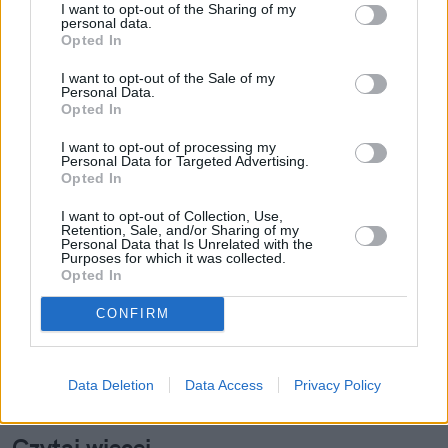
Kultura
Internet
YouTube
Memy
Kraków
I want to opt-out of the Sharing of my
personal data.
Opted In
I want to opt-out of the Sale of my
Personal Data.
Opted In
I want to opt-out of processing my
Personal Data for Targeted Advertising.
Opted In
Zuzanna Tomaszewicz
I want to opt-out of Collection, Use,
Obserwuj
Retention, Sale, and/or Sharing of my
Personal Data that Is Unrelated with the
Purposes for which it was collected.
Napisz do mnie:
Opted In
zuzanna.tomaszewicz@natemat.pl
CONFIRM
Data Deletion
Data Access
Privacy Policy
Czytaj więcej