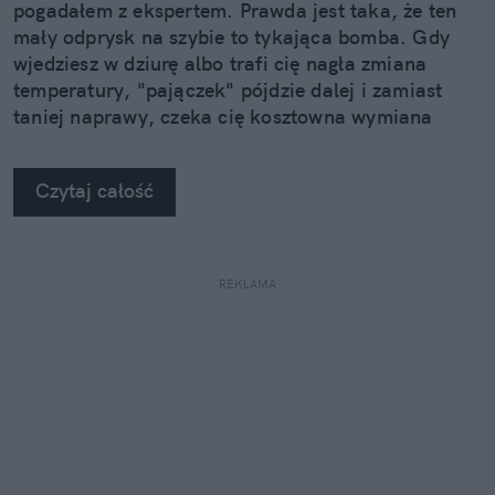
pogadałem z ekspertem. Prawda jest taka, że ten
mały odprysk na szybie to tykająca bomba. Gdy
wjedziesz w dziurę albo trafi cię nagła zmiana
temperatury, "pajączek" pójdzie dalej i zamiast
taniej naprawy, czeka cię kosztowna wymiana
szyby. Wybrałem się do serwisu Autoglass®, żeby
na własne oczy zobaczyć, jak profesjonaliści radzą
Czytaj całość
sobie z takimi uszkodzeniami.
REKLAMA