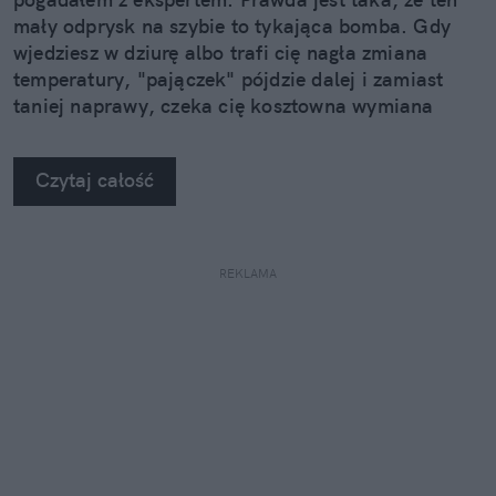
mały odprysk na szybie to tykająca bomba. Gdy
wjedziesz w dziurę albo trafi cię nagła zmiana
temperatury, "pajączek" pójdzie dalej i zamiast
taniej naprawy, czeka cię kosztowna wymiana
szyby. Wybrałem się do serwisu Autoglass®, żeby
na własne oczy zobaczyć, jak profesjonaliści radzą
Czytaj całość
sobie z takimi uszkodzeniami.
REKLAMA