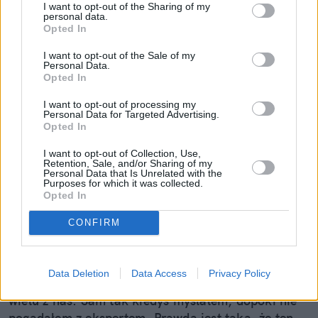
I want to opt-out of the Sharing of my
personal data.
Opted In
I want to opt-out of the Sale of my
Personal Data.
Opted In
I want to opt-out of processing my
Personal Data for Targeted Advertising.
Opted In
I want to opt-out of Collection, Use,
Retention, Sale, and/or Sharing of my
Personal Data that Is Unrelated with the
Purposes for which it was collected.
Mały odprysk to wielki problem.
Opted In
Pojechałem sprawdzić, jak w 30 minut
CONFIRM
uratować szybę (i portfel)
Wydaje ci się, że to tylko mała kropka na szkle? "E
Data Deletion
Data Access
Privacy Policy
tam, nie widać, pojeżdżę tak jeszcze sezon" – myśli
wielu z nas. Sam tak kiedyś myślałem, dopóki nie
pogadałem z ekspertem. Prawda jest taka, że ten