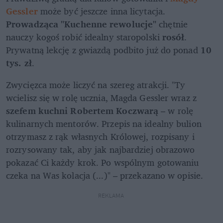
Gessler
 może być jeszcze inna licytacja. 
Prowadząca "Kuchenne rewolucje"
 chętnie 
nauczy kogoś robić idealny staropolski 
rosół
. 
Prywatną lekcję z gwiazdą podbito już do ponad 
10 
tys. zł
.
Zwycięzca może liczyć na szereg atrakcji. "Ty 
wcielisz się w rolę ucznia, Magda Gessler wraz z 
szefem kuchni Robertem Koczwarą
 – w rolę 
kulinarnych mentorów. Przepis na idealny bulion 
otrzymasz z rąk własnych Królowej, rozpisany i 
rozrysowany tak, aby jak najbardziej obrazowo 
pokazać Ci każdy krok. Po wspólnym gotowaniu 
czeka na Was kolacja (...)" – przekazano w opisie.
REKLAMA 