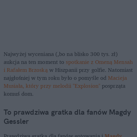
Najwyżej wyceniana (,bo na blisko 300 tys. zł) 
aukcja na ten moment to 
spotkanie z Omeną Mensah 
i Rafałem Brzoską
 w Hiszpanii przy golfie. Natomiast 
najgłośniej w tym roku było o pomyśle od 
Macieja 
Musiała, który przy melodii "Explosion"
 posprząta 
komuś dom.
To prawdziwa gratka dla fanów Magdy 
Gessler
Prawdziwą gratką dla fanów gotowania i 
Magdy 