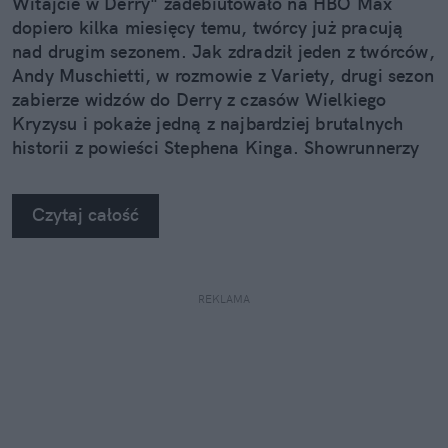
Witajcie w Derry" zadebiutowało na HBO Max
dopiero kilka miesięcy temu, twórcy już pracują
nad drugim sezonem. Jak zdradził jeden z twórców,
Andy Muschietti, w rozmowie z Variety, drugi sezon
zabierze widzów do Derry z czasów Wielkiego
Kryzysu i pokaże jedną z najbardziej brutalnych
historii z powieści Stephena Kinga. Showrunnerzy
chcą iść na całość.
Czytaj całość
REKLAMA