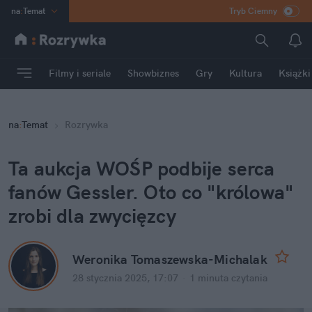
na
:
Temat
Tryb Ciemny
INN
:
Poland
ASZ
:
dziennik
Filmy i seriale
Showbiznes
Gry
Kultura
Książki
mama
:
DU
dad
:
HERO
na
:
Temat
Rozrywka
Rozrywka
Ta aukcja WOŚP podbije serca 
fanów Gessler. Oto co "królowa" 
zrobi dla zwycięzcy
Weronika Tomaszewska-Michalak
28 stycznia 2025, 17:07
·
1 minuta
 czytania