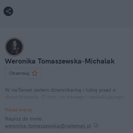
Weronika Tomaszewska-Michalak
Obserwuj
W naTemat jestem dziennikarką i lubię pisać o
show-biznesie. O tym, co nowego i zaskakującego
dzieje się u polskich i zagranicznych gwiazd.
Pokaż więcej
Internetowe dramy, kontrowersyjne wypowiedzi, a
także ciekawostki z życia codziennego znanych
Napisz do mnie:
twarzy – śledzę je wszystkie i informuję o nich w
weronika.tomaszewska@natemat.pl
swoich artykułach.