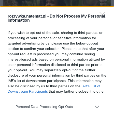
rozrywka.natemat.pl -
Do Not Process My Personal
Information
If you wish to opt-out of the sale, sharing to third parties, or
processing of your personal or sensitive information for
targeted advertising by us, please use the below opt-out
section to confirm your selection. Please note that after your
opt-out request is processed you may continue seeing
Natasha Rothwell w serialu "Biały Lotos"
Fot. materiał prasowy / 
interest-based ads based on personal information utilized by
HBO
us or personal information disclosed to third parties prior to
your opt-out. You may separately opt-out of the further
disclosure of your personal information by third parties on the
W tej roli znów wystąpiła 
Natasha Rothwell
 ("Jak 
IAB’s list of downstream participants. This information may
umrzeć w samotności"), której bohaterka dostaje 
also be disclosed by us to third parties on the
IAB’s List of
szansę na to, by powrócić do swojego dawnego 
Downstream Participants
that may further disclose it to other
optymizmu. Powtarzającym się motywem w trzecim 
third parties.
sezonie jest to, że żadna z postaci nawet nie chce – w 
Personal Data Processing Opt Outs
ujęciu symbolicznym – poddać się medytacji 