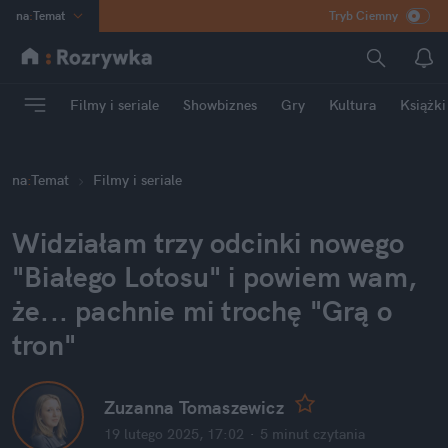
na
:
Temat
Tryb Ciemny
INN
:
Poland
ASZ
:
dziennik
Filmy i seriale
Showbiznes
Gry
Kultura
Książki
mama
:
DU
dad
:
HERO
na
:
Temat
Filmy i seriale
Rozrywka
Widziałam trzy odcinki nowego 
"Białego Lotosu" i powiem wam, 
że... pachnie mi trochę "Grą o 
tron"
Zuzanna Tomaszewicz
19 lutego 2025, 17:02
·
5 minut
 czytania