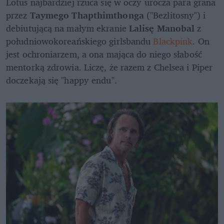
Lotus najbardziej rzuca się w oczy urocza para grana 
przez 
Taymego Thapthimthonga
 ("Bezlitosny") i 
debiutującą na małym ekranie 
Lalisę Manobal
 z 
południowokoreańskiego girlsbandu
 Blackpink
. On 
jest ochroniarzem, a ona mająca do niego słabość 
mentorką zdrowia. Liczę, że razem z Chelsea i Piper 
doczekają się "happy endu". 