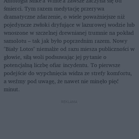
Antologia Mike'a White'a zawsze zaczyna się od 
śmierci. Tym razem medytację przerywa 
dramatyczne zdarzenie, o wiele poważniejsze niż 
pojedyncze zwłoki dryfujące w lazurowej wodzie lub 
wnoszone w szczelnej drewnianej trumnie na pokład 
samolotu – tak jak było poprzednim razem. Nowy 
"Biały Lotos" niemalże od razu miesza publiczności w 
głowie, siłą woli podsuwając jej pytanie o 
potencjalną liczbę ofiar incydentu. To pierwsze 
podejście do wypchnięcia widza ze strefy komfortu, 
a weźmy pod uwagę, że nawet nie minęło pięć 
minut.
REKLAMA 