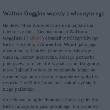
Walton Goggins walczy z własnym ego
Na deser Mike White serwuje nam najbardziej 
tajemniczy duet. Niedocenionego 
Waltona 
Gogginsa
 (
"Fallout"
) obsadził w roli zgryźliwego 
Ricka Hatchetta, a 
Aimee Lou Wood
  jako jego 
dużo młodszą i bardziej energiczną dziewczynę 
Chelsea. Starszy mężczyzna, którego partnerka 
podejrzewa o to, że ktoś wysłał za nim list gończy, 
ma w Tajlandii robotę do wykonania. Mając na 
uwadze jego nihilistyczne usposobienie, pobyt w 
resorcie The White Lotus może zakończyć się dla 
niego paskudnie. 
Co ciekawe, w takiej dynamice Chelsea pełni dla 
Ricka funkcję kompasu moralnego. Ich rozmowy 