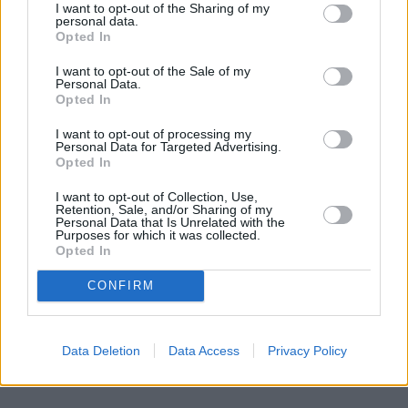
I want to opt-out of the Sharing of my
oczyszczającej. Traumy, czasem rzeczy przyziemne, 
personal data.
nie pozwalają im na nowy początek, stając się 
Opted In
katalizatorem zła, które nadejdzie w ciągu 
I want to opt-out of the Sale of my
najbliższego tygodnia.
Personal Data.
Opted In
Poprzez pewne archetypy osobowości White bawi 
I want to opt-out of processing my
się – z zachowaniem szacunku – naukami 
Personal Data for Targeted Advertising.
Opted In
buddyzmu
, a zwłaszcza ujętymi przez niego złymi 
uczynkami i rolą świadomości. Za grzechy 
I want to opt-out of Collection, Use,
Retention, Sale, and/or Sharing of my
postrzegane są m.in. czyny cielesne (np. kradzież, 
Personal Data that Is Unrelated with the
Purposes for which it was collected.
zabijanie, kazirodztwo, cudzołóstwo), czyny ustne 
Opted In
(m.in. kłamstwo, plotkowanie, mowa sprawiająca 
krzywdy) i czyny umysłowe (takie jak chciwość, 
CONFIRM
nienawiść czy nihilizm).
Data Deletion
Data Access
Privacy Policy
REKLAMA 