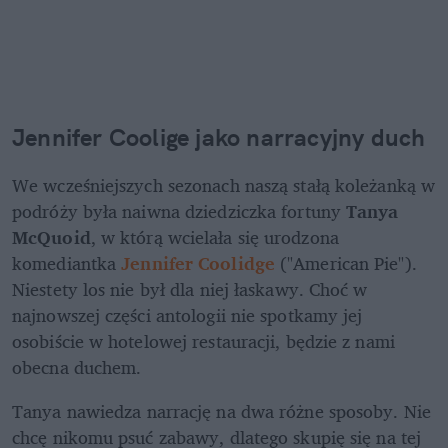
Jennifer Coolige jako narracyjny duch
We wcześniejszych sezonach naszą stałą koleżanką w 
podróży była naiwna dziedziczka fortuny 
Tanya 
McQuoid
, w którą wcielała się urodzona 
komediantka 
Jennifer Coolidge
 ("American Pie"). 
Niestety los nie był dla niej łaskawy. Choć w 
najnowszej części antologii nie spotkamy jej 
osobiście w hotelowej restauracji, będzie z nami 
obecna duchem.
Tanya nawiedza narrację na dwa różne sposoby. Nie 
chcę nikomu psuć zabawy, dlatego skupię się na tej 