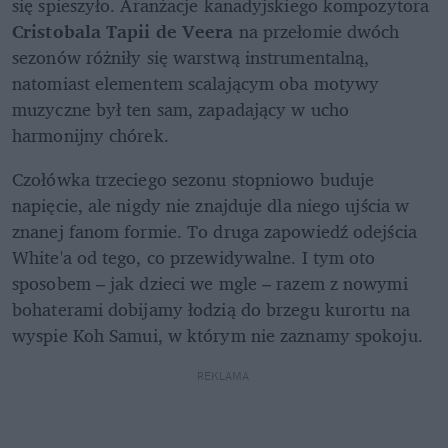
się spieszyło. Aranżacje kanadyjskiego kompozytora 
Cristobala Tapii de Veera 
na przełomie dwóch 
sezonów różniły się warstwą instrumentalną, 
natomiast elementem scalającym oba motywy 
muzyczne był ten sam, zapadający w ucho 
harmonijny chórek.
Czołówka trzeciego sezonu stopniowo buduje 
napięcie, ale nigdy nie znajduje dla niego ujścia w 
znanej fanom formie. To druga zapowiedź odejścia 
White'a od tego, co przewidywalne. I tym oto 
sposobem – jak dzieci we mgle – razem z nowymi 
bohaterami dobijamy łodzią do brzegu kurortu na 
wyspie Koh Samui, w którym nie zaznamy spokoju.
REKLAMA 