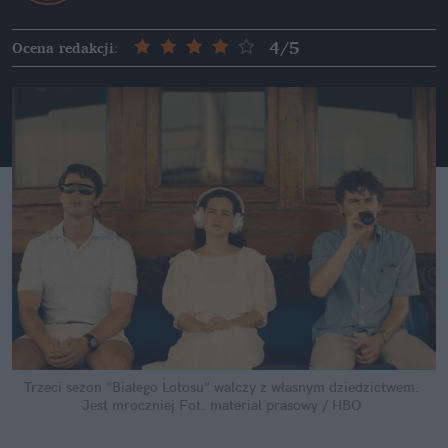
4
/5
Ocena redakcji
:
Trzeci sezon "Białego Lotosu" walczy z własnym dziedzictwem. 
Jest mroczniej
Fot. materiał prasowy / HBO