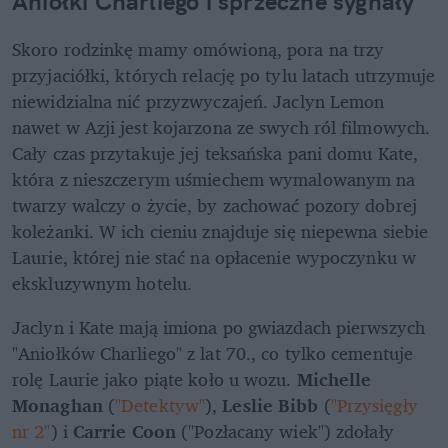
Aniołki Charliego i sprzeczne sygnały
Skoro rodzinkę mamy omówioną, pora na trzy 
przyjaciółki, których relację po tylu latach utrzymuje 
niewidzialna nić przyzwyczajeń. Jaclyn Lemon 
nawet w Azji jest kojarzona ze swych ról filmowych. 
Cały czas przytakuje jej teksańska pani domu Kate, 
która z nieszczerym uśmiechem wymalowanym na 
twarzy walczy o życie, by zachować pozory dobrej 
koleżanki. W ich cieniu znajduje się niepewna siebie 
Laurie, której nie stać na opłacenie wypoczynku w 
ekskluzywnym hotelu.
Jaclyn i Kate mają imiona po gwiazdach pierwszych 
"Aniołków Charliego" z lat 70., co tylko cementuje 
rolę Laurie jako piąte koło u wozu. 
Michelle 
Monaghan
 (
"Detektyw"
), 
Leslie Bibb 
(
"Przysięgły 
nr 2"
) i 
Carrie Coon
 ("Pozłacany wiek") zdołały 