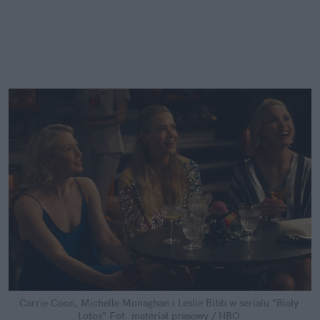
Carrie Coon, Michelle Monaghan i Leslie Bibb w serialu "Biały 
Lotos"
Fot. materiał prasowy / HBO