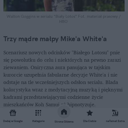
Walton Goggins w serialu "Biały Lotos"
Fot. materiał prasowy / 
HBO
Trzy mądre małpy Mike'a White'a
Scenariusz nowych odcinków "Białego Lotosu" pnie 
się powolutku do celu i niektórych na pewno zarazi 
ziewaniem. Oniryczna aura panująca w tajskim 
kurorcie uzupełnia fabularne decyzje White'a i nie 
odstaje na tle wcześniejszych odsłon serialu. Blada 
kolorystyka wraz z medytacyjną muzyką i pięknymi 
kadrami przedstawiającymi codzienne życie 
mieszkańców Koh Samui aż hipnotyzuje.
REKLAMA 
Dodaj w Google
Kategorie
Dla Ciebie
naTemat Extra
Strona Główna