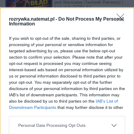
pod Warszawą (Janówek Pierwszy) | 
kierunek:GÓRY #4
rozrywka.natemat.pl -
Do Not Process My Personal
Information
8. Zachowaj spokój (2022)
If you wish to opt-out of the sale, sharing to third parties, or
processing of your personal or sensitive information for
Ocena widzów: 
6,2/10
targeted advertising by us, please use the below opt-out
section to confirm your selection. Please note that after your
Kraj:
 Polska
opt-out request is processed you may continue seeing
interest-based ads based on personal information utilized by
us or personal information disclosed to third parties prior to
your opt-out. You may separately opt-out of the further
disclosure of your personal information by third parties on the
IAB’s list of downstream participants. This information may
also be disclosed by us to third parties on the
IAB’s List of
Downstream Participants
that may further disclose it to other
third parties.
Personal Data Processing Opt Outs