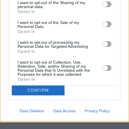
I want to opt-out of the Sharing of my
personal data.
Opted In
I want to opt-out of the Sale of my
Personal Data.
Na zamożnym osiedlu, gdzie lokalna społeczność 
Opted In
żyje w bliskich relacjach i poczuciu bezpieczeństwa, 
I want to opt-out of processing my
codzienność toczy się spokojnym rytmem. Wszystko 
Personal Data for Targeted Advertising.
zmienia się po śmierci nastolatka, po której jego 
Opted In
przyjaciel, osiemnastoletni Adam, znika bez śladu. 
I want to opt-out of Collection, Use,
Niebezpieczeństwo szybko narasta, a zaniepokojeni 
Retention, Sale, and/or Sharing of my
Personal Data that Is Unrelated with the
rodzice zrobią wszystko, by ochronić swoje dzieci. 
Purposes for which it was collected.
Opted In
Tymczasem młodzi, stojąc u progu dorosłości, biorą 
sprawy w swoje ręce. Drugi polski serial Netfliksa 
CONFIRM
według książki Harlana Cobena z 
Mogdaleną 
Boczarską
.
Data Deletion
Data Access
Privacy Policy
REKLAMA 