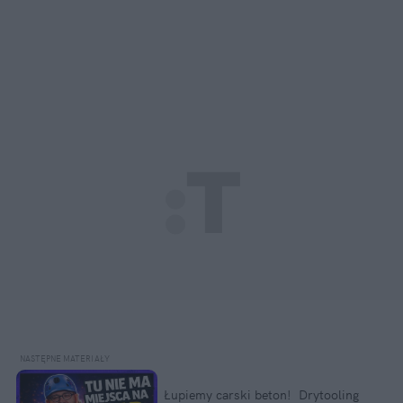
Łupiemy carski beton!  Drytooling 