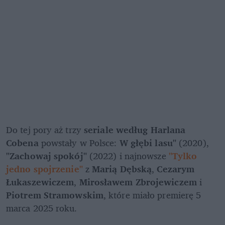
Do tej pory aż trzy
 seriale według Harlana 
Cobena 
powstały w Polsce:
 W głębi lasu" 
(2020), 
"Zachowaj spokój"
 (2022) i najnowsze 
"Tylko 
jedno spojrzenie"
z 
Marią Dębską
, 
Cezarym 
Łukaszewiczem
, 
Mirosławem Zbrojewiczem
 i 
Piotrem Stramowskim
, które miało premierę 5 
marca 2025 roku. 