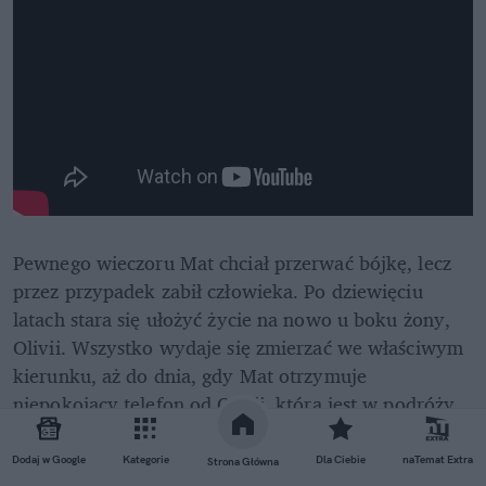
Pewnego wieczoru Mat chciał przerwać bójkę, lecz 
przez przypadek zabił człowieka. Po dziewięciu 
latach stara się ułożyć życie na nowo u boku żony, 
Olivii. Wszystko wydaje się zmierzać we właściwym 
kierunku, aż do dnia, gdy Mat otrzymuje 
niepokojący telefon od Olivii, która jest w podróży 
służbowej. 
Dodaj w Google
Kategorie
Dla Ciebie
naTemat Extra
Strona Główna
REKLAMA 