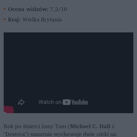
Ocena widzów: 
7,2/10
Kraj: 
Wielka Brytania
Rok po śmierci żony Tom (
Michael C. Hall 
z 
"Dextera") samotnie wychowuje dwie córki na 