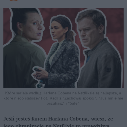
Które seriale według Harlana Cobena na Netfliksie są najlepsze, a 
które nieco słabsze?
Fot. Kadr z "Zachowaj spokój", "Już mnie nie 
oszukasz" i "Safe"
Jeśli jesteś fanem Harlana Cobena, wiesz, że 
jego ekranizacje na Netflixie to prawdziwa 