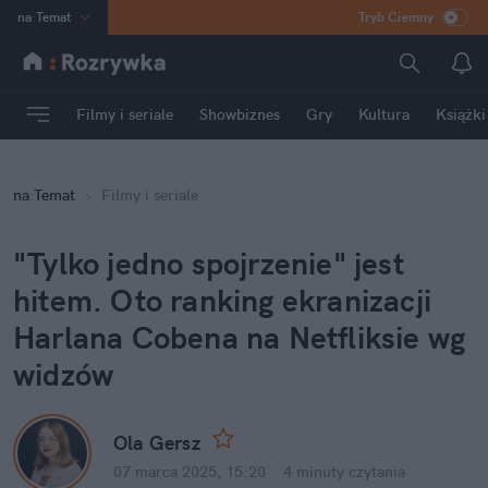
na
:
Temat
Tryb Ciemny
INN
:
Poland
ASZ
:
dziennik
Filmy i seriale
Showbiznes
Gry
Kultura
Książki
mama
:
DU
dad
:
HERO
na
:
Temat
Filmy i seriale
Rozrywka
"Tylko jedno spojrzenie" jest 
hitem. Oto ranking ekranizacji 
Harlana Cobena na Netfliksie wg 
widzów
Ola Gersz
07 marca 2025, 15:20
·
4 minuty
 czytania