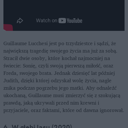
Guillaume Lucchesi jest po trzydziestce i sądzi, że 
największą tragedię swojego życia ma już za sobą. 
Stracił dwie osoby, które kochał najmocniej na 
świecie: Sonię, czyli swoją pierwszą miłość, oraz 
Freda, swojego brata. Jednak dziesięć lat później 
Judith, dzięki której odzyskał wolę życia, nagle 
znika podczas pogrzebu jego matki. Aby odnaleźć 
ukochaną, Guillaume musi zmierzyć się z szokującą 
prawdą, jaką ukrywali przed nim krewni i 
przyjaciele, oraz faktami, które od dawna ignorował.
6. W głębi lasu (2020)