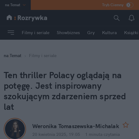
na
:
Temat
Tryb Ciemny
INN
:
Poland
ASZ
:
dziennik
Filmy i seriale
Showbiznes
Gry
Kultura
Książki
mama
:
DU
dad
:
HERO
na
:
Temat
Filmy i seriale
Rozrywka
Ten thriller Polacy oglądają na 
potęgę. Jest inspirowany 
szokującym zdarzeniem sprzed 
lat
Weronika Tomaszewska-Michalak
20 kwietnia 2025, 19:05
·
1 minuta
 czytania