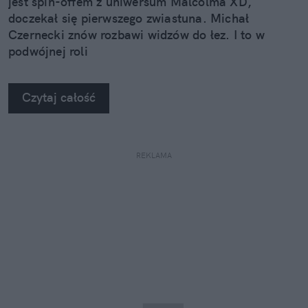
jest spin-offem z uniwersum Malcolma XD,
doczekał się pierwszego zwiastuna. Michał
Czernecki znów rozbawi widzów do łez. I to w
podwójnej roli
Czytaj całość
REKLAMA