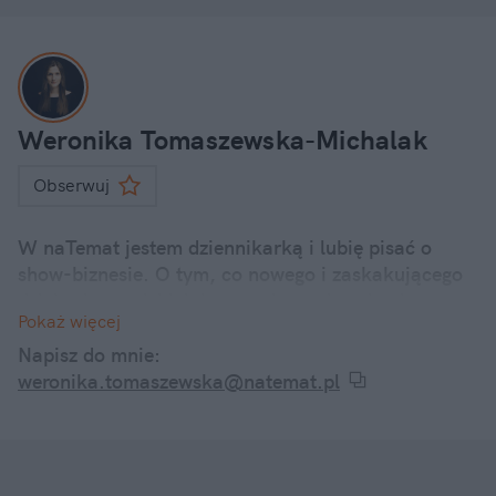
Weronika Tomaszewska-Michalak
Obserwuj
W naTemat jestem dziennikarką i lubię pisać o
show-biznesie. O tym, co nowego i zaskakującego
dzieje się u polskich i zagranicznych gwiazd.
Pokaż więcej
Internetowe dramy, kontrowersyjne wypowiedzi, a
także ciekawostki z życia codziennego znanych
Napisz do mnie:
twarzy – śledzę je wszystkie i informuję o nich w
weronika.tomaszewska@natemat.pl
swoich artykułach.