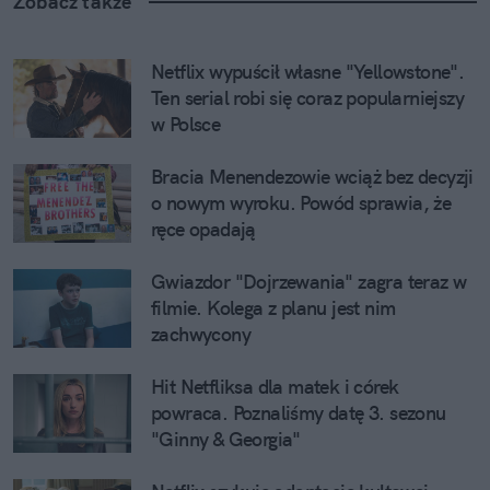
Zobacz także
Netflix wypuścił własne "Yellowstone". 
Ten serial robi się coraz popularniejszy 
w Polsce
Bracia Menendezowie wciąż bez decyzji 
o nowym wyroku. Powód sprawia, że 
ręce opadają
Gwiazdor "Dojrzewania" zagra teraz w 
filmie. Kolega z planu jest nim 
zachwycony
Hit Netfliksa dla matek i córek 
powraca. Poznaliśmy datę 3. sezonu 
"Ginny & Georgia"