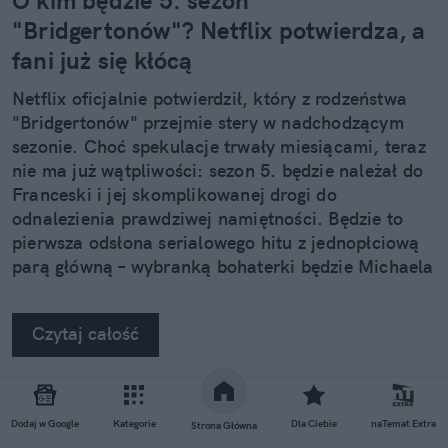
O kim będzie 5. sezon
"Bridgertonów"? Netflix potwierdza, a
fani już się kłócą
Netflix oficjalnie potwierdził, który z rodzeństwa
"Bridgertonów" przejmie stery w nadchodzącym
sezonie. Choć spekulacje trwały miesiącami, teraz
nie ma już wątpliwości: sezon 5. będzie należał do
Franceski i jej skomplikowanej drogi do
odnalezienia prawdziwej namiętności. Będzie to
pierwsza odsłona serialowego hitu z jednopłciową
parą główną – wybranką bohaterki będzie Michaela
Sterling, którą widzowie dobrze już znają.
Czytaj całość
Dodaj w Google
Kategorie
Dla Ciebie
naTemat Extra
Strona Główna