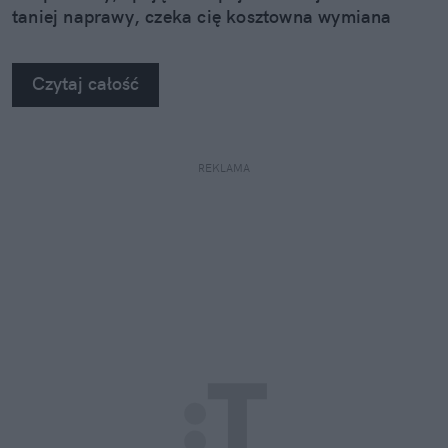
taniej naprawy, czeka cię kosztowna wymiana
szyby. Wybrałem się do serwisu Autoglass®, żeby
na własne oczy zobaczyć, jak profesjonaliści radzą
Czytaj całość
sobie z takimi uszkodzeniami.
REKLAMA