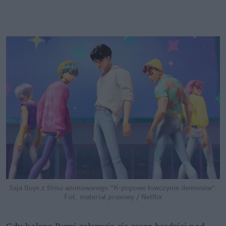
Saja Boys z filmu animowanego "K-popowe łowczynie demonów".
Fot. materiał prasowy / Netflix
Gdy kolana Rumi załamują się coraz bardziej pod 