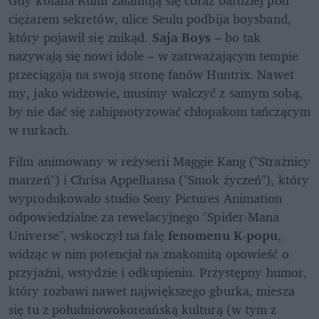
ciężarem sekretów, ulice Seulu podbija boysband, 
który pojawił się znikąd. 
Saja Boys
 – bo tak 
nazywają się nowi idole – w zatrważającym tempie 
przeciągają na swoją stronę fanów Huntrix. Nawet 
my, jako widzowie, musimy walczyć z samym sobą, 
by nie dać się zahipnotyzować chłopakom tańczącym 
w rurkach.
Film animowany w reżyserii Maggie Kang ("Strażnicy 
marzeń") i Chrisa Appelhansa ("Smok życzeń"), który 
wyprodukowało studio Sony Pictures Animation 
odpowiedzialne za rewelacyjnego "Spider-Mana 
Universe", wskoczył na falę 
fenomenu K-popu
, 
widząc w nim potencjał na znakomitą opowieść o 
przyjaźni, wstydzie i odkupieniu. Przystępny humor, 
który rozbawi nawet największego gburka, miesza 
się tu z południowokoreańską kulturą (w tym z 