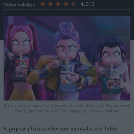
4.5
/5
Ocena redakcji
:
Nie trzeba przepadać za K-popem, by zakochać się w "K-popowych 
łowczyniach demonów"
Fot. materiał prasowy / Netflix
K-popiarą bym siebie nie nazwała, ale lubię 