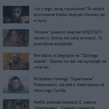
I co z tego, że są rysunkowe? Te seriale 
animowane trzeba obejrzeć chociaż raz 
w życiu
"Arcane" powinni obejrzeć WSZYSCY – 
nawet ci, którzy nie lubią animacji. To 
prawdziwe arcydzieło
Nie idźcie, a biegnijcie na "Dzikiego 
robota". Dawno nic tak nie wycisnęło ze 
mnie łez
Widziałam nowego "Supermana". 
Przepraszam, ale jest o niebo lepszy od 
Henry'ego Cavilla
Netflix pokazał zwiastun 2. sezonu 
"Wednesday". Gwiazdy odwiedzą 