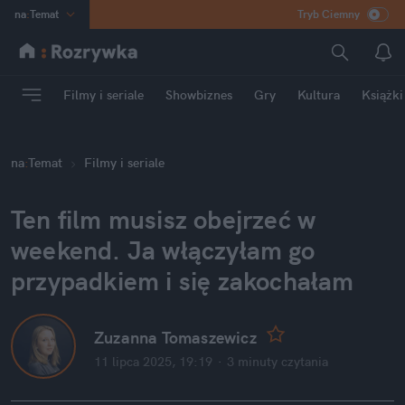
na
:
Temat
Tryb Ciemny
INN
:
Poland
ASZ
:
dziennik
Filmy i seriale
Showbiznes
Gry
Kultura
Książki
mama
:
DU
dad
:
HERO
na
:
Temat
Filmy i seriale
Rozrywka
Ten film musisz obejrzeć w 
weekend. Ja włączyłam go 
przypadkiem i się zakochałam
Zuzanna Tomaszewicz
11 lipca 2025, 19:19
·
3 minuty
 czytania