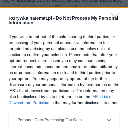
japońskim anime oraz filmografią Hayao 
Miyazakiego. W demonicznym tygrysie 
rozrywka.natemat.pl -
Do Not Process My Personal
towarzyszący Jinu dostrzeżemy m.in. kotobus z 
Information
"Mojego sąsiada Totoro" i kota z Cheshire z "Alicji w 
Krainie Czarów" w reżyserii Tima Burtona.
If you wish to opt-out of the sale, sharing to third parties, or
processing of your personal or sensitive information for
W oryginalnym dubbingu słyszymy m.in. 
Arden Cho
targeted advertising by us, please use the below opt-out
section to confirm your selection. Please note that after your
("Teen Wolf: Nastoletni wilkołak"), May Hong 
opt-out request is processed you may continue seeing
("Opowieści z San Francisco"), Ji-young Yoo ("Until 
interest-based ads based on personal information utilized by
Dawn"), 
Ahn Hyo-seopa
 ("Dr. Romantic"), Daniela 
us or personal information disclosed to third parties prior to
Dae Kima (
"Zagubieni"
) i 
Lee Byung-huna
your opt-out. You may separately opt-out of the further
disclosure of your personal information by third parties on the
(odtwórca roli Lidera w serialu 
"Squid Game"
). W 
IAB’s list of downstream participants. This information may
polskiej wersji językowej głosu użyczyli za to 
also be disclosed by us to third parties on the
IAB’s List of
Katarzyna Kanabus
 (Cyberpunk 2077), Adriannę 
Downstream Participants
that may further disclose it to other
Malecką ("Prorok"), 
Zuzanna Saporznikow
third parties.
("Forst"), Sebastian Dela ("W lesie dziś nie zaśnie 
Personal Data Processing Opt Outs
nikt") i 
Robert Jarociński
 ("Zwierzogród").