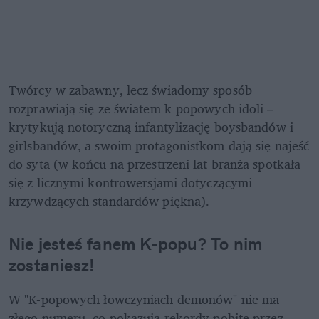
Twórcy w zabawny, lecz świadomy sposób 
rozprawiają się ze światem k-popowych idoli – 
krytykują notoryczną infantylizację boysbandów i 
girlsbandów, a swoim protagonistkom dają się najeść 
do syta (w końcu na przestrzeni lat branża spotkała 
się z licznymi kontrowersjami dotyczącymi 
krzywdzących standardów piękna).
Nie jesteś fanem K-popu? To nim 
zostaniesz!
W "K-popowych łowczyniach demonów" nie ma 
złego numeru, co pokazują rekordy pobite przez 