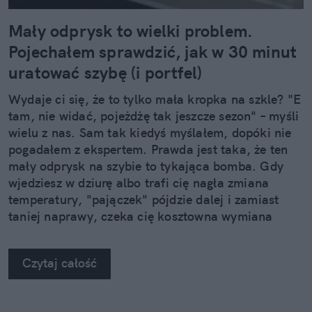
Mały odprysk to wielki problem.
Pojechałem sprawdzić, jak w 30 minut
uratować szybę (i portfel)
Wydaje ci się, że to tylko mała kropka na szkle? "E
tam, nie widać, pojeżdżę tak jeszcze sezon" – myśli
wielu z nas. Sam tak kiedyś myślałem, dopóki nie
pogadałem z ekspertem. Prawda jest taka, że ten
mały odprysk na szybie to tykająca bomba. Gdy
wjedziesz w dziurę albo trafi cię nagła zmiana
temperatury, "pajączek" pójdzie dalej i zamiast
taniej naprawy, czeka cię kosztowna wymiana
szyby. Wybrałem się do serwisu Autoglass®, żeby
na własne oczy zobaczyć, jak profesjonaliści radzą
Czytaj całość
sobie z takimi uszkodzeniami.