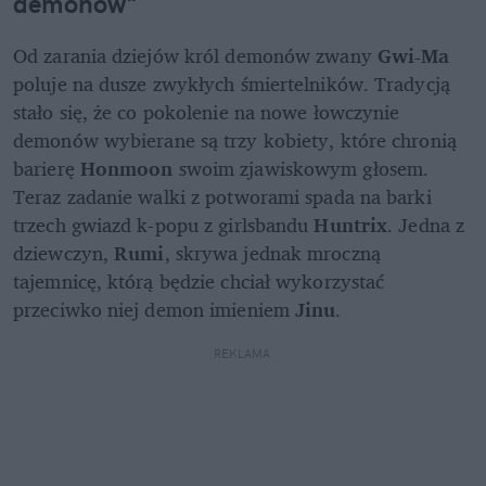
demonów"
Od zarania dziejów król demonów zwany 
Gwi-Ma
poluje na dusze zwykłych śmiertelników. Tradycją 
stało się, że co pokolenie na nowe łowczynie 
demonów wybierane są trzy kobiety, które chronią 
barierę 
Honmoon
 swoim zjawiskowym głosem. 
Teraz zadanie walki z potworami spada na barki 
trzech gwiazd k-popu z girlsbandu 
Huntrix
. Jedna z 
dziewczyn, 
Rumi
, skrywa jednak mroczną 
tajemnicę, którą będzie chciał wykorzystać 
przeciwko niej demon imieniem 
Jinu
.
REKLAMA 