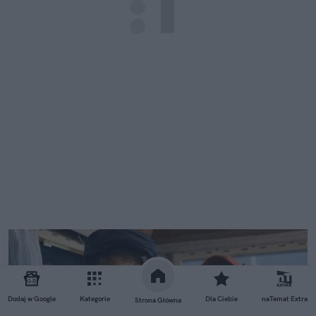
Dodaj w Google
Kategorie
Dla Ciebie
naTemat Extra
Strona Główna