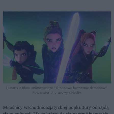
Huntrix z filmu animowanego "K-popowe łowczynie demonów".
Fot. materiał prasowy / Netflix
Miłośnicy wschodnioazjatyckiej popkultury odnajdą 
się w animacji 3D, w której da się wyczuć inspirację 