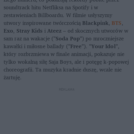
soundtrack hitu Netfliksa na Spotify i w 
zestawieniach Billboardu. W filmie usłyszymy 
utwory inspirowane twórczością 
Blackpink
, 
BTS
, 
Exo
, 
Stray Kids
 i 
Ateez
 – od skocznych utworów w 
sam raz na wakacje (
"Soda Pop"
) po mroczniejsze 
kawałki i miłosne ballady (
"Free"
). 
"Your Idol"
, 
który rozbrzmiewa w finale animacji, pokazuje nie 
tylko wokalną siłę Saja Boys, ale i potęgę k-popowej 
choreografii. Ta muzyka kradnie duszę, wcale nie 
żartuję.
REKLAMA 