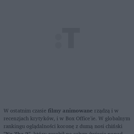
W ostatnim czasie 
filmy animowane
 rządzą i w 
recenzjach krytyków, i w Box Office'ie. W globalnym 
rankingu oglądalności koronę z dumą nosi chiński 
"Ne Zha 2"
, który zarobił na całym świecie ponad 