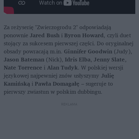
Za reżyserię "Zwierzogrodu 2" odpowiadają 
ponownie 
Jared Bush
 i 
Byron Howard
, czyli duet 
stojący za sukcesem pierwszej części. Do oryginalnej 
obsady powracają m.in. 
Ginnifer Goodwin 
(Judy), 
Jason Bateman 
(Nick), 
Idris Elba
, 
Jenny Slate
, 
Nate Torrence 
i 
Alan Tudyk
. W polskiej wersji 
językowej najpewniej znów usłyszymy
 Julię 
Kamińską
 i 
Pawła Domagałę
 – sugeruje to 
pierwszy zwiastun w polskim dubbingu.
REKLAMA 