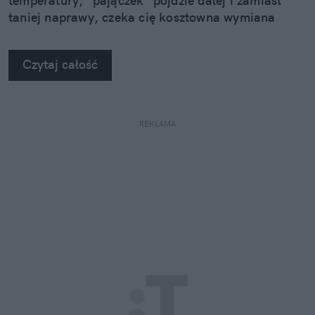
temperatury, "pajączek" pójdzie dalej i zamiast
taniej naprawy, czeka cię kosztowna wymiana
szyby. Wybrałem się do serwisu Autoglass®, żeby
na własne oczy zobaczyć, jak profesjonaliści radzą
Czytaj całość
sobie z takimi uszkodzeniami.
REKLAMA