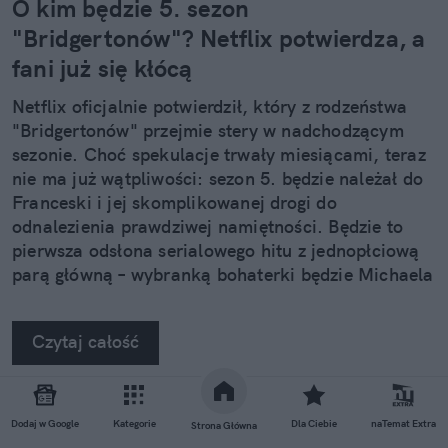
O kim będzie 5. sezon
"Bridgertonów"? Netflix potwierdza, a
fani już się kłócą
Netflix oficjalnie potwierdził, który z rodzeństwa
"Bridgertonów" przejmie stery w nadchodzącym
sezonie. Choć spekulacje trwały miesiącami, teraz
nie ma już wątpliwości: sezon 5. będzie należał do
Franceski i jej skomplikowanej drogi do
odnalezienia prawdziwej namiętności. Będzie to
pierwsza odsłona serialowego hitu z jednopłciową
parą główną – wybranką bohaterki będzie Michaela
Sterling, którą widzowie dobrze już znają.
Czytaj całość
Dodaj w Google
Kategorie
Dla Ciebie
naTemat Extra
Strona Główna