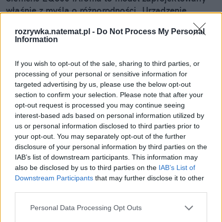
właśnie z myślą o różnorodności. Urządzenie
pozwala przygotować klasyczne espresso, kawy
rozrywka.natemat.pl -
Do Not Process My Personal
mleczne, większe porcje kawy na wynos, a także
Information
kilka filiżanek jednocześnie. Wszystko przy
zachowaniu intuicyjnej obsługi oraz szerokich
If you wish to opt-out of the sale, sharing to third parties, or
możliwości personalizacji napojów.
processing of your personal or sensitive information for
targeted advertising by us, please use the below opt-out
section to confirm your selection. Please note that after your
Czytaj całość
opt-out request is processed you may continue seeing
interest-based ads based on personal information utilized by
us or personal information disclosed to third parties prior to
your opt-out. You may separately opt-out of the further
REKLAMA
disclosure of your personal information by third parties on the
IAB’s list of downstream participants. This information may
also be disclosed by us to third parties on the
IAB’s List of
Downstream Participants
that may further disclose it to other
third parties.
Personal Data Processing Opt Outs