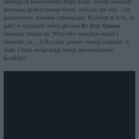
dostają od komendanta Bogo misję: muszą odnaleźć 
pewnego podejrzanego węża. Jeśli się nie uda – ich 
partnerstwo zostanie rozwiązane. Problem w tym, że 
gad (w oryginale mówi głosem 
Ke Huy Quana
, 
laureata Oscara za "Wszystko wszędzie naraz") 
twierdzi, że… tylko chce pomóc swojej rodzinie. A 
Judy i Nick wciąż mają swoje nierozwiązane 
konflikty.