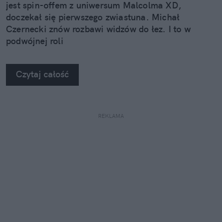
jest spin-offem z uniwersum Malcolma XD,
doczekał się pierwszego zwiastuna. Michał
Czernecki znów rozbawi widzów do łez. I to w
podwójnej roli
Czytaj całość
REKLAMA