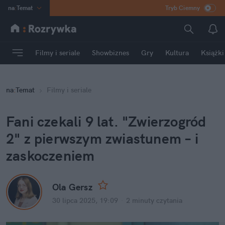
na
:
Temat
Tryb Ciemny
INN
:
Poland
ASZ
:
dziennik
Filmy i seriale
Showbiznes
Gry
Kultura
Książki
mama
:
DU
dad
:
HERO
na
:
Temat
Filmy i seriale
Rozrywka
Fani czekali 9 lat. "Zwierzogród 
2" z pierwszym zwiastunem – i 
zaskoczeniem
Ola Gersz
30 lipca 2025, 19:09
·
2 minuty
 czytania