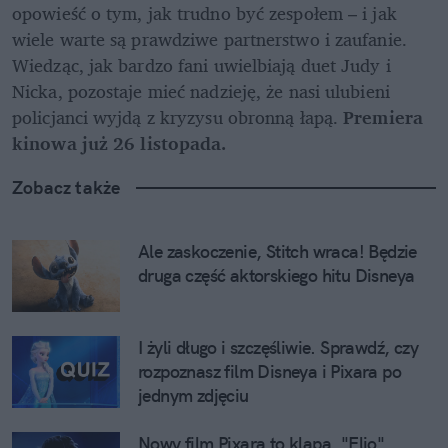
opowieść o tym, jak trudno być zespołem – i jak 
wiele warte są prawdziwe partnerstwo i zaufanie. 
Wiedząc, jak bardzo fani uwielbiają duet Judy i 
Nicka, pozostaje mieć nadzieję, że nasi ulubieni 
policjanci wyjdą z kryzysu obronną łapą. 
Premiera 
kinowa już 26 listopada.
Zobacz także
Ale zaskoczenie, Stitch wraca! Będzie 
druga część aktorskiego hitu Disneya
I żyli długo i szczęśliwie. Sprawdź, czy 
rozpoznasz film Disneya i Pixara po 
jednym zdjęciu
Nowy film Pixara to klapa. "Elio" 