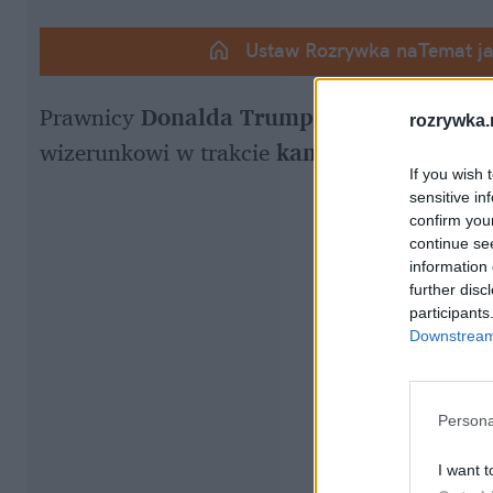
Ustaw Rozrywka naTemat j
Prawnicy
 Donalda Trumpa
 twierdzą, że
 "N
rozrywka.
wizerunkowi w trakcie
 kampanii wyborcze
If you wish 
sensitive in
confirm you
continue se
information 
further disc
participants
Downstream 
Persona
I want t