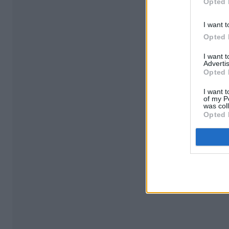
Opted 
I want t
Opted 
I want 
Advertis
Opted 
I want t
of my P
was col
Opted 