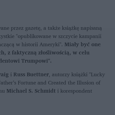
ne przez gazetę, a także książkę napisaną 
ystkie "opublikowane w szczycie kampanii 
aczącą w historii Ameryki". 
Miały być one 
 z faktyczną złośliwością, w celu 
dentowi Trumpowi".
raig
 i 
Russ Buettner
, autorzy książki "Lucky 
er’s Fortune and Created the Illusion of 
nu 
Michael S. Schmidt
 i korespondent 