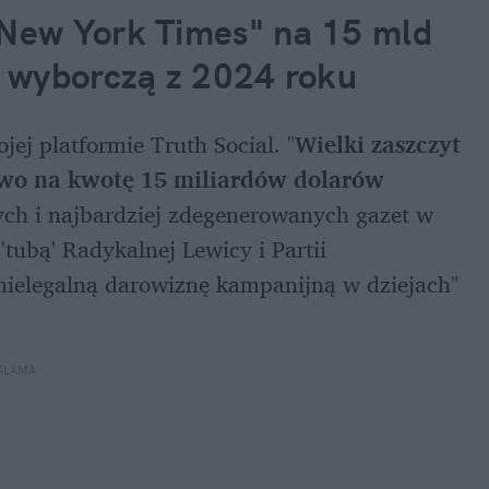
ew York Times" na 15 mld 
 wyborczą z 2024 roku
jej platformie Truth Social. "
Wielki zaszczyt 
two na kwotę 15 miliardów dolarów 
zych i najbardziej zdegenerowanych gazet w 
 'tubą' Radykalnej Lewicy i Partii 
ielegalną darowiznę kampanijną w dziejach" 
KLAMA 