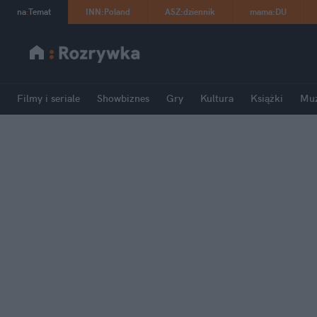
na
:
Temat
INN
:
Poland
ASZ
:
dziennik
mama
:
DU
Filmy i seriale
Showbiznes
Gry
Kultura
Książki
Mu