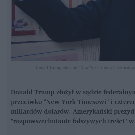
Donald Trump chce od "New York Timesa" rekordow
Donald Trump złożył w sądzie federalnym
przeciwko "New York Timesowi" i czterem
miliardów dolarów. Amerykański prezyden
"rozpowszechnianie fałszywych treści" w