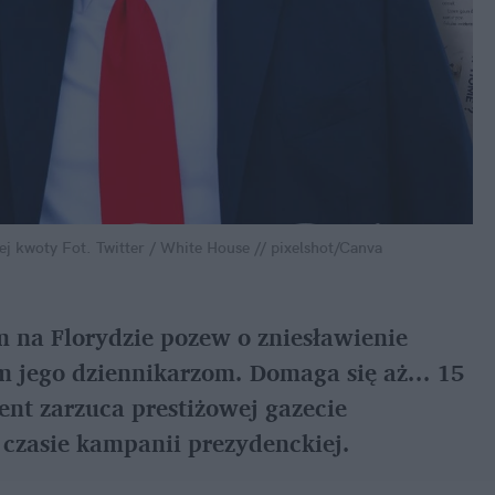
ej kwoty
Fot. Twitter / White House // pixelshot/Canva
 na Florydzie pozew o zniesławienie 
 jego dziennikarzom. Domaga się aż... 15 
t zarzuca prestiżowej gazecie 
 czasie kampanii prezydenckiej.