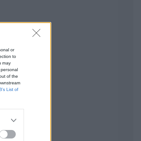
sonal or
ection to
ou may
 personal
out of the
 downstream
B’s List of