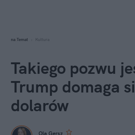
na
:
Temat
Kultura
Takiego pozwu jes
Trump domaga się
dolarów
Ola Gersz