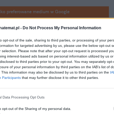
ako preferowane medium w Google
ew York Times"
 świadomie szkodziło jego 
natemat.pl -
Do Not Process My Personal Information
j w 2024 roku
.
to opt-out of the sale, sharing to third parties, or processing of your per
formation for targeted advertising by us, please use the below opt-out s
r selection. Please note that after your opt-out request is processed y
eing interest-based ads based on personal information utilized by us or
disclosed to third parties prior to your opt-out. You may separately opt-
losure of your personal information by third parties on the IAB’s list of
. This information may also be disclosed by us to third parties on the
IA
Participants
that may further disclose it to other third parties.
l Data Processing Opt Outs
o opt-out of the Sharing of my personal data.