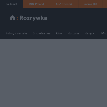
na
:
Temat
INN
:
Poland
ASZ
:
dziennik
mama
:
DU
Filmy i seriale
Showbiznes
Gry
Kultura
Książki
Mu