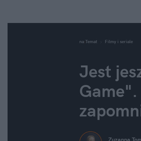
na
:
Temat
Filmy i seriale
Jest jes
Game". O
zapomn
Zuzanna To