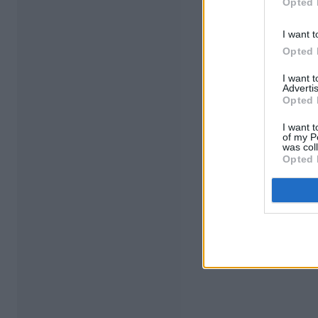
Opted 
I want t
Opted 
I want 
Advertis
Opted 
I want t
of my P
was col
Opted 