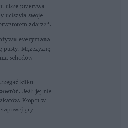
 ciszę przerywa 
 uciszyła swoje 
serwatorem zdarzeń.
otywu everymana
ę pusty. Mężczyznę 
 ma schodów 
trzegać kilku 
zawróć.
 Jeśli jej nie 
akatów. Kłopot w 
etapowej gry.