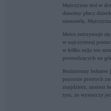
Mężczyzna stoi w dr
donośny płacz dzieck
niemowlę. Mężczyzna
Metro zatrzymuje się 
w najczystszej postac
w kółko mija ten sa
prowadzących na gór
Bezimienny bohater j
pozornie prostych zas
znajdziesz, możesz k
tym, że wystarczy je