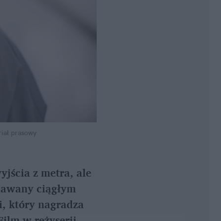
riał prasowy
jścia z metra, ale 
dawany ciągłym 
, który nagradza 
ilm w reżyserii 