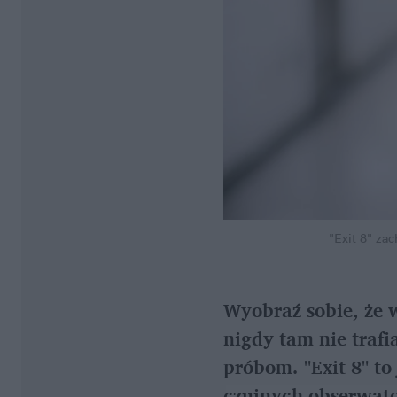
"Exit 8" za
Wyobraź sobie, że w
nigdy tam nie traf
próbom. "Exit 8" to
czujnych obserwator