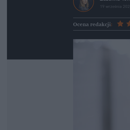
19 września 202
Ocena redakcji
: