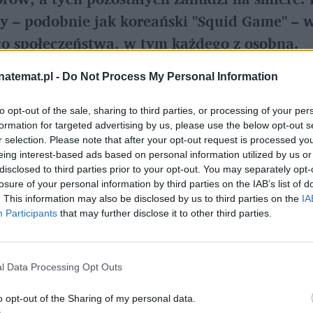
– podobnie jak koreański "Squid Game" – w
o społeczeństwa, w tym każdego z osobna.
natemat.pl -
Do Not Process My Personal Information
Ustaw Rozrywka naTemat jako preferowane medium w G
to opt-out of the sale, sharing to third parties, or processing of your per
formation for targeted advertising by us, please use the below opt-out s
r selection. Please note that after your opt-out request is processed y
oilery dot. filmu "Exit 8".
eing interest-based ads based on personal information utilized by us or
disclosed to third parties prior to your opt-out. You may separately opt-
 została w ostatnich latach zdjęta. 
"Exit 8"
 Genk
losure of your personal information by third parties on the IAB’s list of
. This information may also be disclosed by us to third parties on the
IA
 świetnym przykładem. Nie dość, że wkracza na te
Participants
that may further disclose it to other third parties.
zez 
Kotake Create
, to jeszcze stanowi porządn
awdza się najlepiej tylko wtedy, gdy uważnie ob
l Data Processing Opt Outs
ypadku jest nim tokijska stacja metra 
Kiyosumi
o opt-out of the Sharing of my personal data.