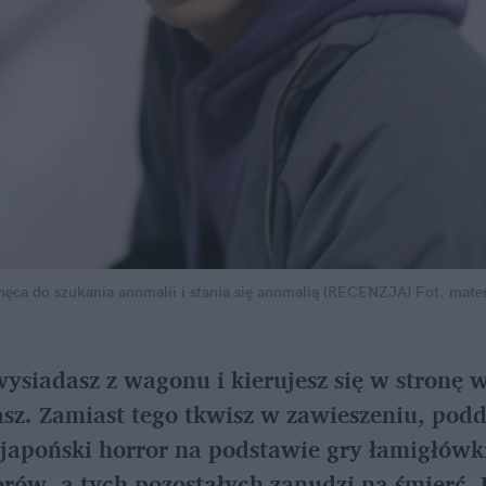
chęca do szukania anomalii i stania się anomalią (RECENZJA)
Fot. mate
ysiadasz z wagonu i kierujesz się w stronę wy
iasz. Zamiast tego tkwisz w zawieszeniu, pod
 japoński horror na podstawie gry łamigłówki
ów, a tych pozostałych zanudzi na śmierć. F