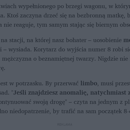
zwiach wypełnionego po brzegi wagonu, w którym
a. Ktoś zaczyna drzeć się na bezbronną matkę, by
 nie reaguje, tym samym stając się biernym ob
na stacji, na której nasz bohater – uosobienie 
m
i – wysiada. Korytarz do wyjścia numer 8 robi si
m mężczyzna o beznamiętnej twarzy. Nigdzie nie
ę.
est w potrzasku. By przerwać 
limbo
, musi przes
ad. "
Jeśli znajdziesz anomalię, natychmiast 
ontynuować swoją drogę" – czyta na jednym z pl
dno niedopatrzenie, by trafić na sam początek 8-
REKLAMA 