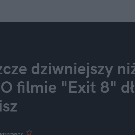
zcze dziwniejszy ni
 filmie "Exit 8" dł
isz
maszewicz