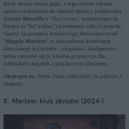
Kiedy słynny pisarz ginie, a jego ostatni rękopis 
zawiera wskazówki do własnej śmierci, jredaktorka 
(
Lesley Manville 
z "The Crown", nominowana do 
Oscara za "Nić widmo") postanawia odkryć prawdę. 
Oparty na powieści Anthony'ego Horowitza
serial 
"Magpie Murders" 
to metazabawa konwencją 
klasycznego kryminału – elegancka, inteligentna i 
pełna zwrotów akcji. Idealna propozycja dla 
miłośników zagadek z książkowym klimatem.
Obejrzysz na: 
Prime Video i MEGOGO (w pakiecie z 
Viaplay)
8. Marlow: klub zbrodni (2024-)