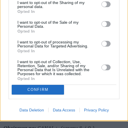
I want to opt-out of the Sharing of my
personal data.
Opted In
I want to opt-out of the Sale of my
Personal Data.
Fot. Kadr z "Grantchester"
Opted In
I want to opt-out of processing my
Personal Data for Targeted Advertising.
I znowu duchowny (chociaż tym razem anglikański 
Opted In
pastor), który rozwiązuje sprawy morderstw w 
latach 50. w sielskim angielskim miasteczku. Wikary 
I want to opt-out of Collection, Use,
Retention, Sale, and/or Sharing of my
Sidney (
James Norton
 z "Małych kobietek"), a 
Personal Data that Is Unrelated with the
Purposes for which it was collected.
potem Will i Alphy (grani przez nowych aktorów – 
Opted In
Toma Brittneya
 i 
Rishiego Naira
), działają u boku 
CONFIRM
zgorzkniałego inspektora policji i prowadzą kolejne 
śledztwa. Klimatyczne, ciepłe, z nutką moralności i 
mnóstwem trupów w zadbanych angielskich 
Data Deletion
Data Access
Privacy Policy
ogrodach.
Obejrzysz na: 
CANAL+ (sezony 8. i 9.)