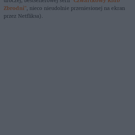
uroczej, bestsellerowej serii 
"Czwartkowy Klub 
Zbrodni"
, nieco nieudolnie przeniesionej na ekran 
przez Netfliksa). 