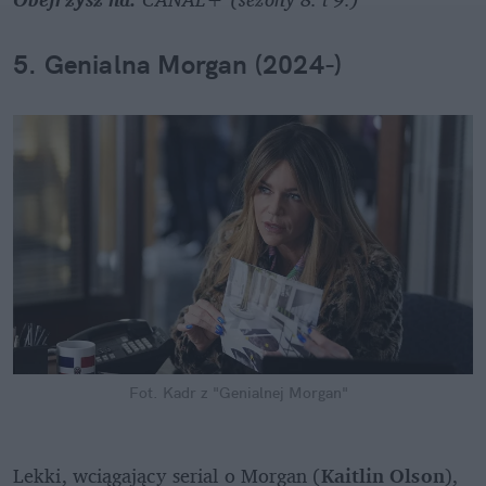
5. Genialna Morgan (2024-)
Fot. Kadr z "Genialnej Morgan"
Lekki, wciągający serial o Morgan (
Kaitlin Olson
), 