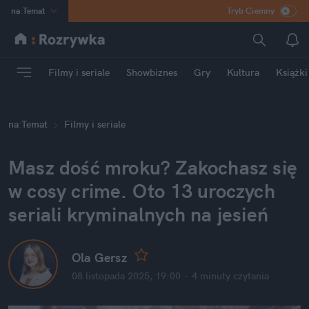
na
:
Temat
Tryb Ciemny
INN
:
Poland
ASZ
:
dziennik
Filmy i seriale
Showbiznes
Gry
Kultura
Książki
mama
:
DU
dad
:
HERO
na
:
Temat
Filmy i seriale
Rozrywka
Masz dość mroku? Zakochasz się 
w cosy crime. Oto 13 uroczych 
seriali kryminalnych na jesień
Ola Gersz
08 listopada 2025, 19:00
·
4 minuty
 czytania