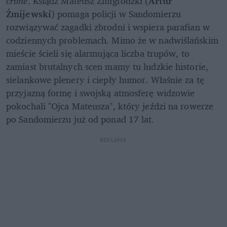
crime
. Ksiądz Mateusz Żmigrodzki (
Artur 
Żmijewski
) pomaga policji w Sandomierzu 
rozwiązywać zagadki zbrodni i wspiera parafian w 
codziennych problemach. Mimo że w nadwiślańskim 
mieście ścieli się alarmująca liczba trupów, to 
zamiast brutalnych scen mamy tu ludzkie historie, 
sielankowe plenery i ciepły humor. Właśnie za tę 
przyjazną formę i swojską atmosferę widzowie 
pokochali "Ojca Mateusza", który jeździ na rowerze 
po Sandomierzu już od ponad 17 lat.
REKLAMA 