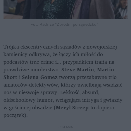
Fot. Kadr ze "Zbrodni po sąsiedzku"
Trójka ekscentrycznych sąsiadów z nowojorskiej 
kamienicy odkrywa, że łączy ich miłość do 
podcastów true crime i... przypadkiem trafia na 
prawdziwe morderstwo. 
Steve Martin
, 
Martin 
Short
 i 
Selena Gomez 
tworzą przezabawne trio 
amatorów-detektywów, którzy uwielbiają wsadzać 
nos w nieswoje sprawy. Lekkość, absurd, 
oldschoolowy humor, wciągająca intryga i gwiazdy 
w gościnnej obsadzie (
Meryl Streep
 to dopiero 
początek).
REKLAMA 