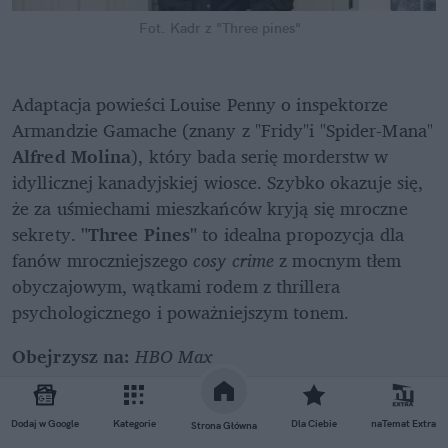
Fot. Kadr z "Three pines"
Adaptacja powieści Louise Penny o inspektorze 
Armandzie Gamache (znany z "Fridy"i "Spider-Mana" 
Alfred Molina
), który bada serię morderstw w 
idyllicznej kanadyjskiej wiosce. Szybko okazuje się, 
że za uśmiechami mieszkańców kryją się mroczne 
sekrety. 
"Three Pines" 
to idealna propozycja dla 
fanów mroczniejszego
 cosy crime
 z mocnym tłem 
obyczajowym, wątkami rodem z thrillera 
psychologicznego i poważniejszym tonem. 
Obejrzysz na: 
HBO Max
11. Napisała: Morderstwo (1984-
Dodaj w Google
Kategorie
Dla Ciebie
naTemat Extra
Strona Główna
1996)