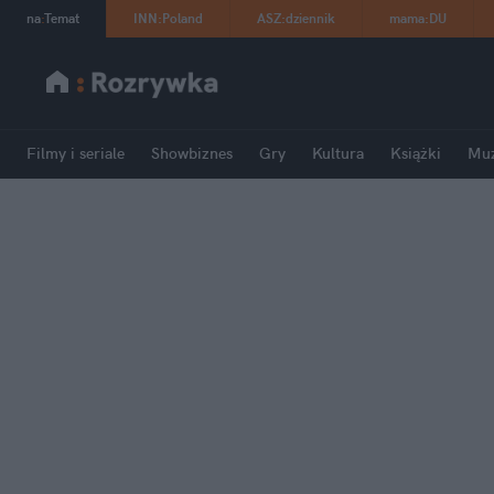
na
:
Temat
INN
:
Poland
ASZ
:
dziennik
mama
:
DU
Filmy i seriale
Showbiznes
Gry
Kultura
Książki
Mu