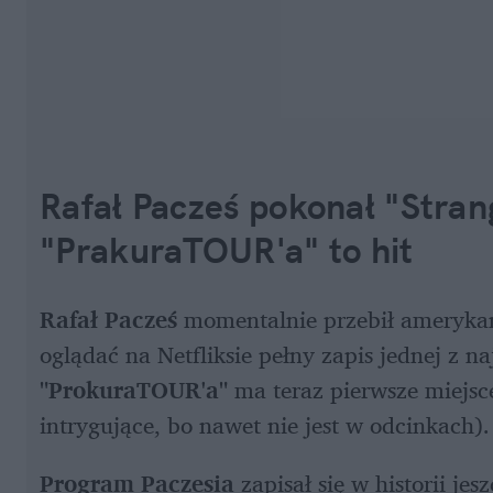
Rafał Pacześ pokonał "Strang
"PrakuraTOUR'a" to hit
Rafał Pacześ 
momentalnie przebił amerykań
"ProkuraTOUR'a"
 ma teraz pierwsze miejsc
intrygujące, bo nawet nie jest w odcinkach).
Program Paczesia
 zapisał się w historii je