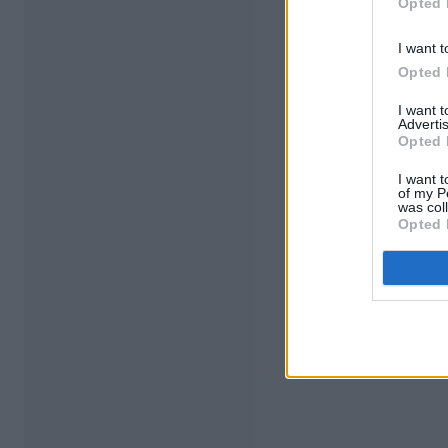
Opted 
I want t
Opted 
I want 
Advertis
Opted 
I want t
of my P
was col
Opted 