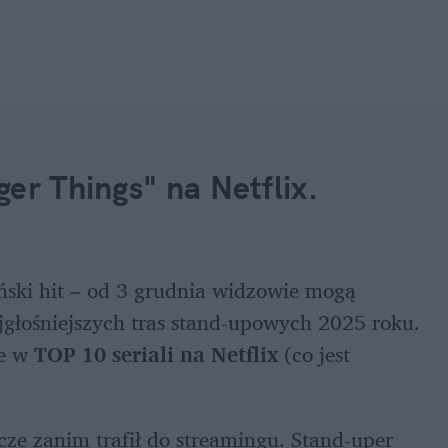
er Things" na Netflix. 
ski hit – od 3 grudnia widzowie mogą 
oglądać na Netfliksie pełny zapis jednej z najgłośniejszych tras stand-upowych 2025 roku. 
e w 
TOP 10 seriali na Netflix
 (co jest 
 
szcze zanim trafił do streamingu. Stand-uper 