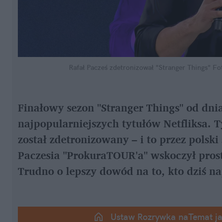
Rafał Pacześ zdetronizował "Stranger Things"
Fot
Finałowy sezon "Stranger Things" od dnia
najpopularniejszych tytułów Netfliksa. T
został zdetronizowany – i to przez polsk
Paczesia "ProkuraTOUR'a" wskoczył prost
Trudno o lepszy dowód na to, kto dziś 
Ustaw Rozrywka naTemat j