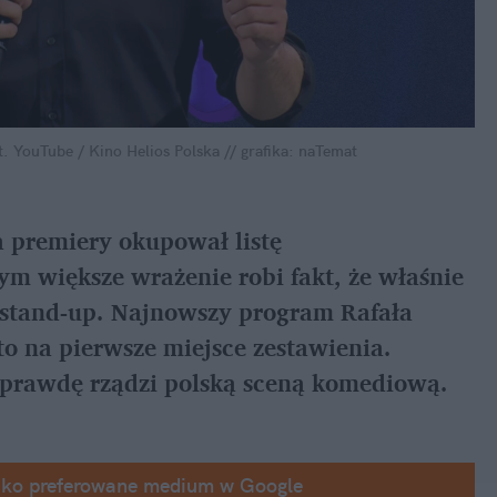
. YouTube / Kino Helios Polska // grafika: naTemat
 premiery okupował listę 
ym większe wrażenie robi fakt, że właśnie 
i stand-up. Najnowszy program Rafała 
o na pierwsze miejsce zestawienia. 
naprawdę rządzi polską sceną komediową.
ako preferowane medium w Google