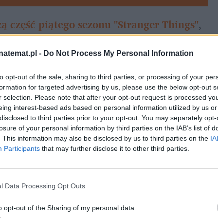
ą część piątego sezonu "Stranger Things"
, 
p 10. To w końcu globalny fenomen, produkcja 
 rekordy oglądalności. Dlatego fakt, że polski 
natemat.pl -
Do Not Process My Personal Information
ną serię roku zaledwie tydzień po jej 
to opt-out of the sale, sharing to third parties, or processing of your per
formation for targeted advertising by us, please use the below opt-out s
r selection. Please note that after your opt-out request is processed y
eing interest-based ads based on personal information utilized by us or
disclosed to third parties prior to your opt-out. You may separately opt-
losure of your personal information by third parties on the IAB’s list of
. This information may also be disclosed by us to third parties on the
IA
Participants
that may further disclose it to other third parties.
l Data Processing Opt Outs
o opt-out of the Sharing of my personal data.