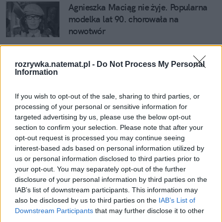
Agnieszka Maciąg nie żyje. Popularna 
modelka lat 90. chorowała na 
nowotwór
Pogrzeb Agnieszki Maciąg był świecki. 
rozrywka.natemat.pl -
Do Not Process My Personal
Przemowa kobiet mocno mnie 
Information
poruszyła
If you wish to opt-out of the sale, sharing to third parties, or
Profil Agnieszki Maciąg znów aktywny. 
processing of your personal or sensitive information for
Poruszyła mnie wiadomość od męża 
targeted advertising by us, please use the below opt-out
zmarłej
section to confirm your selection. Please note that after your
opt-out request is processed you may continue seeing
Agnieszkę Maciąg żegnają gwiazdy. 
interest-based ads based on personal information utilized by
us or personal information disclosed to third parties prior to
Gdy to czytam, łzy same płyną do oczu
your opt-out. You may separately opt-out of the further
disclosure of your personal information by third parties on the
IAB’s list of downstream participants. This information may
Kolega Maciąg z De Mono wiedział o jej 
also be disclosed by us to third parties on the
IAB’s List of
chorobie. "Skrajnie trudna sytuacja"
Downstream Participants
that may further disclose it to other
third parties.