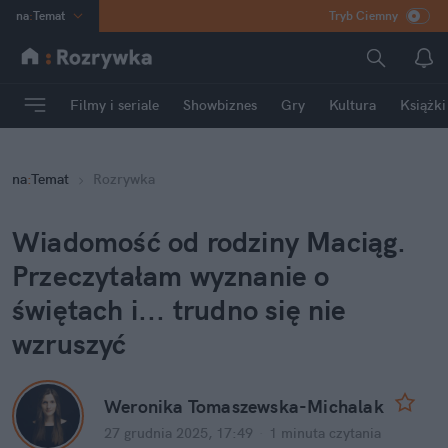
na
:
Temat
Tryb Ciemny
INN
:
Poland
ASZ
:
dziennik
Filmy i seriale
Showbiznes
Gry
Kultura
Książki
mama
:
DU
dad
:
HERO
na
:
Temat
Rozrywka
Rozrywka
Wiadomość od rodziny Maciąg. 
Przeczytałam wyznanie o 
świętach i... trudno się nie 
wzruszyć
Weronika Tomaszewska-Michalak
27 grudnia 2025, 17:49
·
1 minuta
 czytania