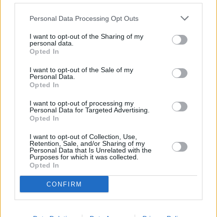
Personal Data Processing Opt Outs
Nie przegap żadnej ważnej wiadomości i
I want to opt-out of the Sharing of my
personal data.
obserwuj nas w Google News!
Opted In
I want to opt-out of the Sale of my
Więcej:
Personal Data.
Śmierć
Modelki
Instagram
Święta
Rodzina
Opted In
I want to opt-out of processing my
Personal Data for Targeted Advertising.
Opted In
I want to opt-out of Collection, Use,
Retention, Sale, and/or Sharing of my
Personal Data that Is Unrelated with the
Purposes for which it was collected.
Opted In
CONFIRM
Weronika Tomaszewska-Michalak