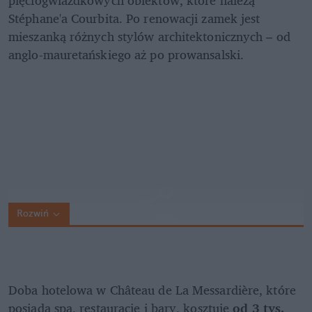
Stéphane'a Courbita. Po renowacji zamek jest 
mieszanką różnych stylów architektonicznych – od 
anglo-mauretańskiego aż po prowansalski.
Rozwiń
Doba hotelowa w Château de La Messardière, które 
posiada spa, restaurację i bary, kosztuje 
od 3 tys. 