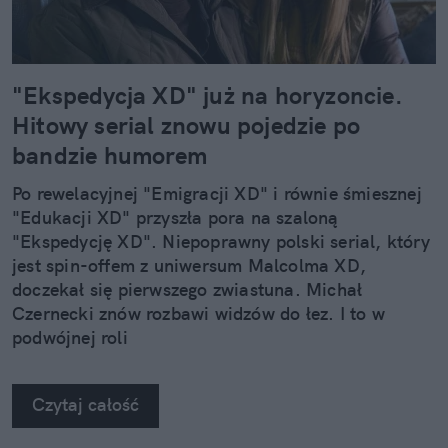
"Ekspedycja XD" już na horyzoncie.
Hitowy serial znowu pojedzie po
bandzie humorem
Po rewelacyjnej "Emigracji XD" i równie śmiesznej
"Edukacji XD" przyszła pora na szaloną
"Ekspedycję XD". Niepoprawny polski serial, który
jest spin-offem z uniwersum Malcolma XD,
doczekał się pierwszego zwiastuna. Michał
Czernecki znów rozbawi widzów do łez. I to w
podwójnej roli
Czytaj całość