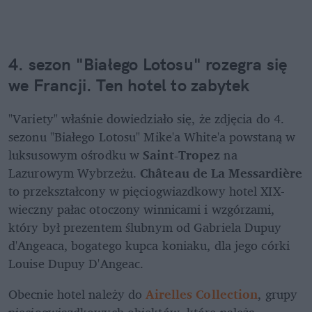
4. sezon "Białego Lotosu" rozegra się 
we Francji. Ten hotel to zabytek
"Variety" właśnie dowiedziało się, że zdjęcia do 4. 
sezonu "Białego Lotosu" Mike'a White'a powstaną w 
luksusowym ośrodku w 
Saint-Tropez
 na 
Lazurowym Wybrzeżu. 
Château de La Messardière
to przekształcony w pięciogwiazdkowy hotel XIX-
wieczny pałac otoczony winnicami i wzgórzami, 
który był prezentem ślubnym od Gabriela Dupuy 
d'Angeaca, bogatego kupca koniaku, dla jego córki 
Louise Dupuy D'Angeac.
Obecnie hotel należy do 
Airelles Collection
, grupy 
pięciogwiazdkowych obiektów, które należą 