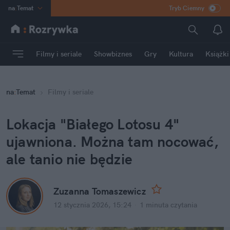
na
:
Temat
Tryb Ciemny
INN
:
Poland
ASZ
:
dziennik
Filmy i seriale
Showbiznes
Gry
Kultura
Książki
mama
:
DU
dad
:
HERO
na
:
Temat
Filmy i seriale
Rozrywka
Lokacja "Białego Lotosu 4" 
ujawniona. Można tam nocować, 
ale tanio nie będzie
Zuzanna Tomaszewicz
12 stycznia 2026, 15:24
·
1 minuta
 czytania