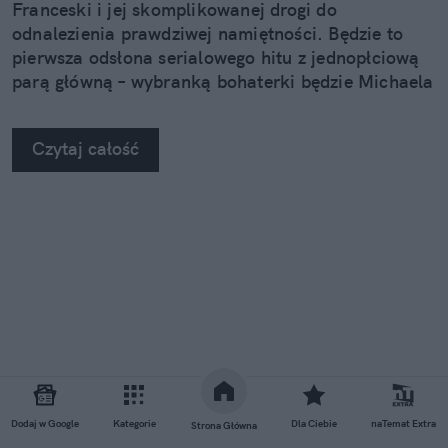
Franceski i jej skomplikowanej drogi do
odnalezienia prawdziwej namiętności. Będzie to
pierwsza odsłona serialowego hitu z jednopłciową
parą główną – wybranką bohaterki będzie Michaela
Sterling, którą widzowie dobrze już znają.
Czytaj całość
Dodaj w Google
Kategorie
Dla Ciebie
naTemat Extra
Strona Główna