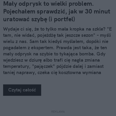
Mały odprysk to wielki problem.
Pojechałem sprawdzić, jak w 30 minut
uratować szybę (i portfel)
Wydaje ci się, że to tylko mała kropka na szkle? "E
tam, nie widać, pojeżdżę tak jeszcze sezon" – myśli
wielu z nas. Sam tak kiedyś myślałem, dopóki nie
pogadałem z ekspertem. Prawda jest taka, że ten
mały odprysk na szybie to tykająca bomba. Gdy
wjedziesz w dziurę albo trafi cię nagła zmiana
temperatury, "pajączek" pójdzie dalej i zamiast
taniej naprawy, czeka cię kosztowna wymiana
szyby. Wybrałem się do serwisu Autoglass®, żeby
na własne oczy zobaczyć, jak profesjonaliści radzą
Czytaj całość
sobie z takimi uszkodzeniami.
REKLAMA