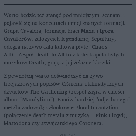
Warto będzie też stanąć pod mniejszymi scenami i 
pojawić się na koncertach mniej znanych formacji. 
Grupa Cavalera, formacja braci
 Maxa i Igora 
Cavalerów
, założycieli legendarnej Sepultury, 
odegra na żywo całą kultową płytę "
Chaos 
A.D
.".Zespół Death to All to z kolei kapela byłych 
muzyków 
Death
, grająca jej żelazne klasyki.
Z pewnością warto doświadczyć na żywo 
freejazzowych popisów Ciśnienia i klimatycznych 
dźwięków 
The Gathering
 (zespół zagra w całości 
album "
Mandylion
"). Fanów bardziej "odjechanego" 
metalu zadowolą członkowie Blood Incantation 
(połączenie death metalu z muzyką... 
Pink Floyd
), 
Mastodona czy szwajcarskiego Coronera.
REKLAMA 