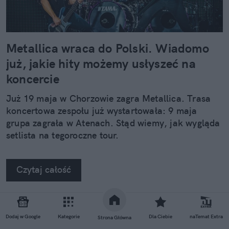
Metallica wraca do Polski. Wiadomo
już, jakie hity możemy usłyszeć na
koncercie
Już 19 maja w Chorzowie zagra Metallica. Trasa
koncertowa zespołu już wystartowała: 9 maja
grupa zagrała w Atenach. Stąd wiemy, jak wygląda
setlista na tegoroczne tour.
Czytaj całość
REKLAMA
Dodaj w Google
Kategorie
Dla Ciebie
naTemat Extra
Strona Główna