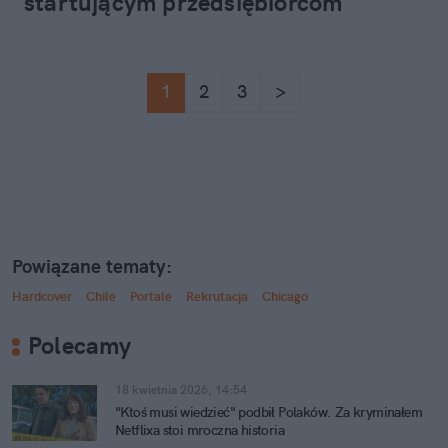
startującym przedsiębiorcom
1
2
3
>
Powiązane tematy:
Hardcover
Chile
Portale
Rekrutacja
Chicago
Polecamy
18 kwietnia 2026, 14:54
"Ktoś musi wiedzieć" podbił Polaków. Za kryminałem
Netflixa stoi mroczna historia