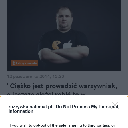
Filmy i seriale
12 października 2014, 12:30
"Ciężko jest prowadzić warzywniak,
a jeszcze ciężej robić to w
internecie". Życie startupowca
rozrywka.natemat.pl -
Do Not Process My Personal
wcale nie jest łatwe
Information
If you wish to opt-out of the sale, sharing to third parties, or