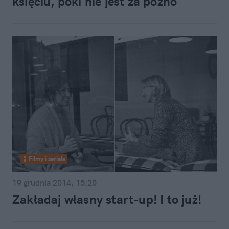
księciu, póki nie jest za późno
Filmy i seriale
19 grudnia 2014, 15:20
Zakładaj własny start-up! I to już!