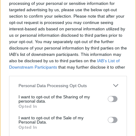
processing of your personal or sensitive information for
targeted advertising by us, please use the below opt-out
section to confirm your selection. Please note that after your
opt-out request is processed you may continue seeing
interest-based ads based on personal information utilized by
us or personal information disclosed to third parties prior to
your opt-out. You may separately opt-out of the further
disclosure of your personal information by third parties on the
IAB’s list of downstream participants. This information may
also be disclosed by us to third parties on the
IAB’s List of
Downstream Participants
that may further disclose it to other
third parties.
Filmy i seriale
Personal Data Processing Opt Outs
02 października 2014, 07:08
I want to opt-out of the Sharing of my
Innowatorzy znad Wisły. Polski
personal data.
Opted In
rynek startupów nie jest jeszcze
dojrzały, ale mamy doświadczonych
I want to opt-out of the Sale of my
Personal Data.
przedsiębiorców
Opted In