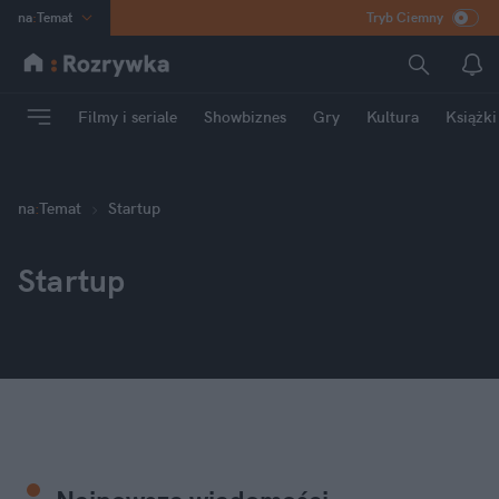
na
:
Temat
Tryb Ciemny
INN
:
Poland
ASZ
:
dziennik
Filmy i seriale
Showbiznes
Gry
Kultura
Książki
mama
:
DU
dad
:
HERO
Rozrywka
na
:
Temat
Startup
Startup