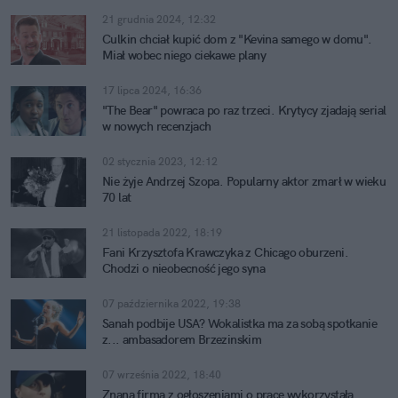
21 grudnia 2024, 12:32
Culkin chciał kupić dom z "Kevina samego w domu".
Miał wobec niego ciekawe plany
17 lipca 2024, 16:36
"The Bear" powraca po raz trzeci. Krytycy zjadają serial
w nowych recenzjach
02 stycznia 2023, 12:12
Nie żyje Andrzej Szopa. Popularny aktor zmarł w wieku
70 lat
21 listopada 2022, 18:19
Fani Krzysztofa Krawczyka z Chicago oburzeni.
Chodzi o nieobecność jego syna
07 października 2022, 19:38
Sanah podbije USA? Wokalistka ma za sobą spotkanie
z... ambasadorem Brzezinskim
07 września 2022, 18:40
Znana firma z ogłoszeniami o pracę wykorzystała