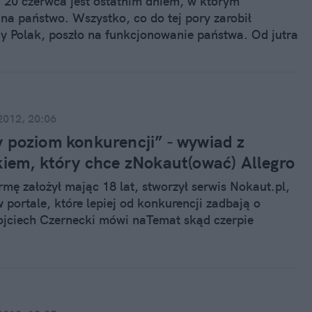
ś. 20 czerwca jest ostatnim dniem, w którym
na państwo. Wszystko, co do tej pory zarobił
ny Polak, poszło na funkcjonowanie państwa. Od jutra
zarabiać sami na siebie - informuje Centrum im.
tha.
2012, 20:06
 poziom konkurencji” - wywiad z
kiem, który chce zNokaut(ować) Allegro
rmę założył mając 18 lat, stworzył serwis Nokaut.pl,
 portale, które lepiej od konkurencji zadbają o
ojciech Czernecki mówi naTemat skąd czerpie
 biznesy i dlaczego ma szansę w meczu z Allegro.