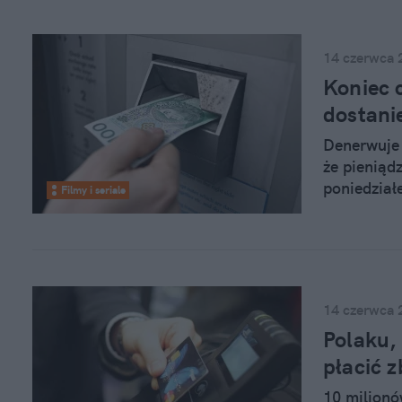
stypendiu
14 czerwca 
Koniec 
dostani
Denerwuje 
że pieniąd
poniedział
Filmy i seriale
„enter” na 
kontrahent
narodowym?
kasa dojdz
14 czerwca 
Polaku, 
płacić z
10 milionó