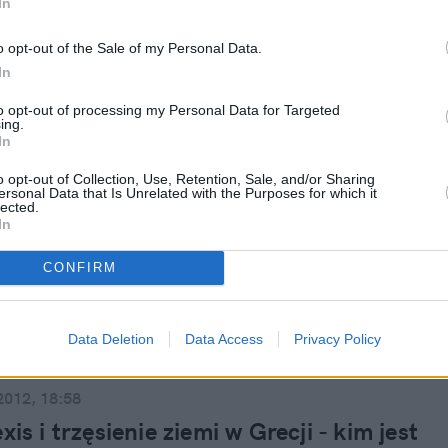
sza gospodarka rozwija się najszybciej w całej
In
.
o opt-out of the Sale of my Personal Data.
In
to opt-out of processing my Personal Data for Targeted
ing.
2012, 13:35
In
ę cieszą, decyzje zapadną gdzie indziej
o opt-out of Collection, Use, Retention, Sale, and/or Sharing
ersonal Data that Is Unrelated with the Purposes for which it
tchnęła, na giełdach wzrosty, Grecy wybrali swój
lected.
arlament. Najprawdopodobniej rząd stworzą
In
 reform - Narodowa Demokracja i Pasok. To jednak
, że problemy się skończą, a grecka tragedia odejdzie
CONFIRM
nie. Przed Grekami ciężkie lata, które i tak mogą
ę opuszczenie strefy euro.
Data Deletion
Data Access
Privacy Policy
2012, 18:58
xis i trzęsienie ziemi w Grecji - kim jest