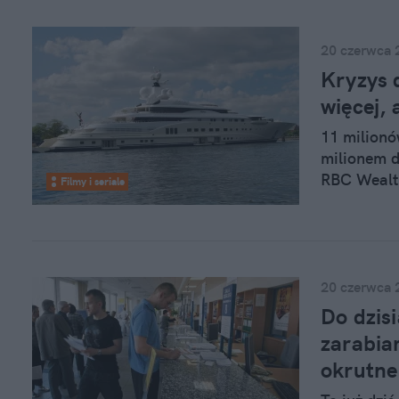
20 czerwca 
Kryzys 
więcej, 
11 milionó
milionem d
RBC Wealt
Filmy i seriale
wartym 42 
mniej niż r
więcej o 0,
20 czerwca 
Do dzis
zarabia
okrutne 