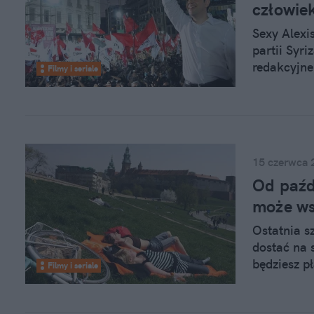
człowiek
Sexy Alexis
partii Syr
redakcyjne
Filmy i seriale
kraju może
będzie jed
historii p
wyborczych
15 czerwca 
Od paźd
może ws
Ostatnia s
dostać na 
będziesz p
Filmy i seriale
uczelni. O
musiał zap