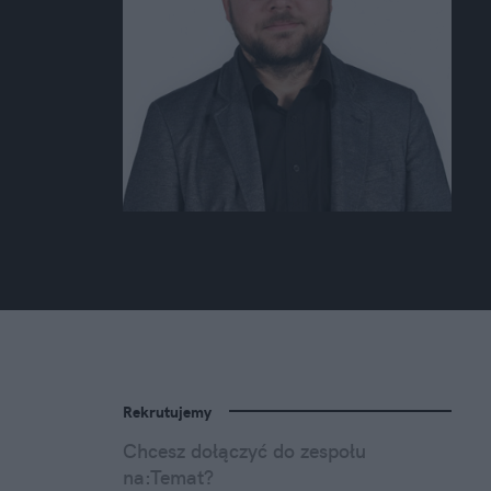
Rekrutujemy
Chcesz dołączyć do zespołu
na:Temat?