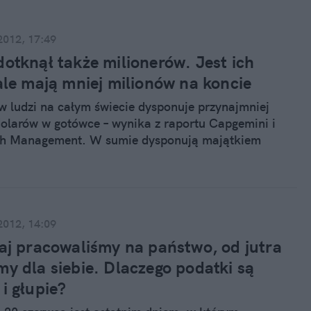
2012, 17:49
dotknął także milionerów. Jest ich
ale mają mniej milionów na koncie
w ludzi na całym świecie dysponuje przynajmniej
olarów w gotówce – wynika z raportu Capgemini i
h Management. W sumie dysponują majątkiem
biliony dolarów. To o ponad 700 miliardów dolarów
ok wcześniej, ale liczba milionerów wzrosła – jest
8 proc.
2012, 14:09
iaj pracowaliśmy na państwo, od jutra
my dla siebie. Dlaczego podatki są
i głupie?