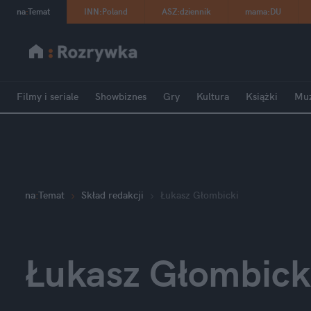
na
:
Temat
INN
:
Poland
ASZ
:
dziennik
mama
:
DU
Filmy i seriale
Showbiznes
Gry
Kultura
Książki
Mu
na
:
Temat
Skład redakcji
Łukasz Głombicki
Łukasz Głombick