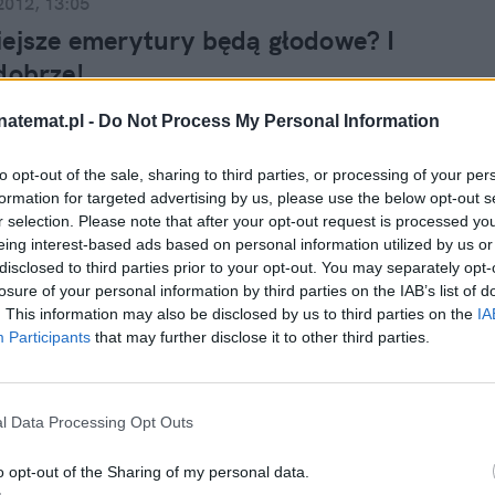
2012, 13:05
ejsze emerytury będą głodowe? I
dobrze!
 a około jednej trzeciej pełnej emerytury wyniesie
natemat.pl -
Do Not Process My Personal Information
tura częściowa, czyli ta, na którą można będzie
jąc 62 lata w przypadku kobiet i 65 lat w przypadku
to opt-out of the sale, sharing to third parties, or processing of your per
Jak informuje „Rzeczpospolita”, rząd mydlił Polakom
formation for targeted advertising by us, please use the below opt-out s
cując połowę świadczenia. Spójrzmy jednak prawdzie
r selection. Please note that after your opt-out request is processed y
merytury częściowe są po to, żeby na nie nie
eing interest-based ads based on personal information utilized by us or
ć.
disclosed to third parties prior to your opt-out. You may separately opt-
losure of your personal information by third parties on the IAB’s list of
2012, 18:05
. This information may also be disclosed by us to third parties on the
IA
Participants
that may further disclose it to other third parties.
rka rośnie, a my wciąż jesteśmy
 "Nie ma co oczekiwać cudów"
miejscu od końca pod względem zamożności w Unii
l Data Processing Opt Outs
ej znajduje się Polska. To ranking na 2011 rok. Jak
"Rzeczpospolita" w tym roku nie poprawimy wyniku,
o opt-out of the Sharing of my personal data.