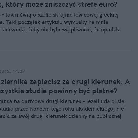
, który może zniszczyć strefę euro?
 - tak mówią o szefie skrajnie lewicowej greckiej
iza. Taki początek artykułu wymusiły na mnie
 koleżanki, żeby nie było wątpliwości, że upadek
 mieć piękne momenty. O tym, czy Alexis Tsipras
ynie momentem, czy sporym kawałkiem greckiej
rzekonamy się w niedzielę po zamknięciu lokali
 w Grecji.
2012, 14:27
ziernika zapłacisz za drugi kierunek. A
zystkie studia powinny być płatne?
zansa na darmowy drugi kierunek - jeżeli uda ci się
studia przed końcem tego roku akademickiego, nie
łacić za swój drugi kierunek dzienny na publicznej
d nowego roku akademickiego każdy student będzie
łacić za dodatkowe studiowanie, chyba, że dostanie