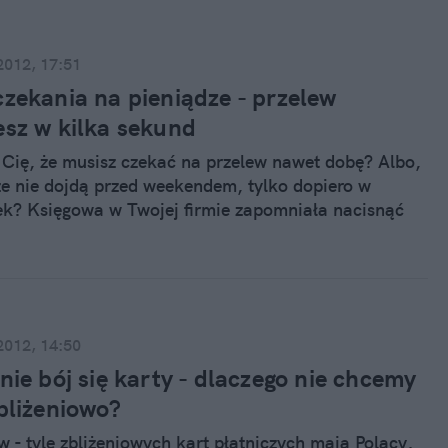
m.
2012, 17:51
czekania na pieniądze - przelew
esz w kilka sekund
Cię, że musisz czekać na przelew nawet dobę? Albo,
ze nie dojdą przed weekendem, tylko dopiero w
ek? Księgowa w Twojej firmie zapomniała nacisnąć
czas, albo zepsuł się jej program? A może złośliwy
 wysłał pieniądze wieczorem w dzień przed świętem
 Dziś możesz zacytować klasyka, „Yes! Yes! Yes!” -
ie na Twoje konto w kilka sekund.
2012, 14:50
nie bój się karty - dlaczego nie chcemy
bliżeniowo?
w - tyle zbliżeniowych kart płatniczych mają Polacy,