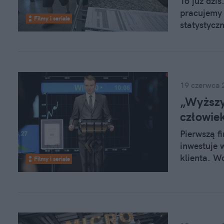
To już dzi
pracujemy 
Filmy i seriale
statystycz
zaczniemy 
Adama Smi
19 czerwca 
„Wyższy
człowie
Pierwszą fi
inwestuje w
klienta. W
Filmy i seriale
pomysły na