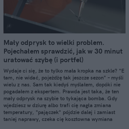
Mały odprysk to wielki problem.
Pojechałem sprawdzić, jak w 30 minut
uratować szybę (i portfel)
Wydaje ci się, że to tylko mała kropka na szkle? "E
tam, nie widać, pojeżdżę tak jeszcze sezon" – myśli
wielu z nas. Sam tak kiedyś myślałem, dopóki nie
pogadałem z ekspertem. Prawda jest taka, że ten
mały odprysk na szybie to tykająca bomba. Gdy
wjedziesz w dziurę albo trafi cię nagła zmiana
temperatury, "pajączek" pójdzie dalej i zamiast
taniej naprawy, czeka cię kosztowna wymiana
szyby. Wybrałem się do serwisu Autoglass®, żeby