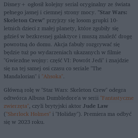
Disney+ ogłosił kolejny serial oryginalny ze świata 
pełnego jasnej i ciemnej strony mocy. 
"Star Wars: 
Skeleton Crew"
 przyjrzy się losom grupki 10-
letnich dzieci z małej planety, które zgubiły się 
gdzieś w bezkresnej galaktyce i muszą znaleźć drogę 
powrotną do domu. Akcja fabuły rozgrywać się 
będzie tuż po wydarzeniach ukazanych w filmie 
"Gwiezdne wojny: część VI: Powrót Jedi" i znajdzie 
się na tej samej osi czasu co seriale "The 
Mandalorian" i 
"Ahsoka"
.
Główną rolę w "Star Wars: Skeleton Crew" odegra 
odtwórca Albusa Dumbledore'a w serii 
"Fantastyczne 
zwierzęta"
, czyli brytyjski aktor 
Jude Law
(
"Sherlock Holmes"
 i "Holiday"). Premiera ma odbyć 
się w 2023 roku.