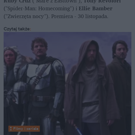
Ruby Cruz
 ("Mare z Easttown"), 
Tony Revolori
("Spider-Man: Homecoming") i 
Ellie Bamber
("Zwierzęta nocy"). Premiera - 30 listopada.
Czytaj także
:
Filmy i seriale