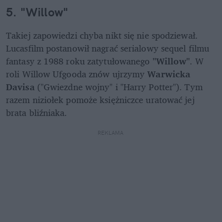
5. "Willow"
Takiej zapowiedzi chyba nikt się nie spodziewał. 
Lucasfilm postanowił nagrać serialowy sequel filmu 
fantasy z 1988 roku zatytułowanego 
"Willow"
. W 
roli Willow Ufgooda znów ujrzymy 
Warwicka 
Davisa
 ("Gwiezdne wojny" i "Harry Potter"). Tym 
razem niziołek pomoże księżniczce uratować jej 
brata bliźniaka.
REKLAMA 