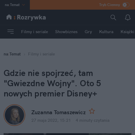
na
:
Temat
Tryb Ciemny
INN
:
Poland
ASZ
:
dziennik
Filmy i seriale
Showbiznes
Gry
Kultura
Książki
mama
:
DU
dad
:
HERO
na
:
Temat
Filmy i seriale
Rozrywka
Gdzie nie spojrzeć, tam 
"Gwiezdne Wojny". Oto 5 
nowych premier Disney+
Zuzanna Tomaszewicz
27 maja 2022, 15:21
·
4 minuty
 czytania