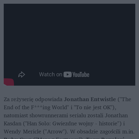
Za reżyserię odpowiada 
Jonathan Entwistle
 ("The 
End of the F***ing World" i "To nie jest OK"), 
natomiast showrunnerami serialu zostali Jonathan 
Kasdan ("Han Solo: Gwiezdne wojny - historie") i 
Wendy Mericle ("Arrow"). W obsadzie zagościli m.in. 