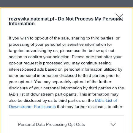
rozrywka.natemat.pl -
Do Not Process My Personal
Information
If you wish to opt-out of the sale, sharing to third parties, or
processing of your personal or sensitive information for
targeted advertising by us, please use the below opt-out
Rozwiń
section to confirm your selection. Please note that after your
opt-out request is processed you may continue seeing
interest-based ads based on personal information utilized by
us or personal information disclosed to third parties prior to
your opt-out. You may separately opt-out of the further
3. "The Mandalorian" - 3. sezon
disclosure of your personal information by third parties on the
IAB’s list of downstream participants. This information may
Podczas Star Wars Celebration 2022 ogłoszono także 
also be disclosed by us to third parties on the
IAB’s List of
3. sezon 
"The Mandalorian"
. Nowe przygody Dina 
Downstream Participants
that may further disclose it to other
third parties.
Djarina (w tej roli 
Pedro Pascal
 z "Narcosa") i 
Grogu (aka Baby Yody) poznamy w lutym 2023 
Personal Data Processing Opt Outs
roku. Disney+ pochwalił się krótkim teaserem tego 