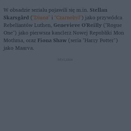
W obsadzie serialu pojawili się m.in. 
Stellan 
Skarsgård
 (
"Diuna"
 i 
"Czarnobyl"
) jako przywódca 
Rebeliantów Luthen, 
Genevieve O'Reilly
 ("Rogue 
One") jako pierwsza kanclerz Nowej Republiki Mon 
Mothma, oraz 
Fiona Shaw
 (seria "Harry Potter") 
jako Maarva.
REKLAMA 