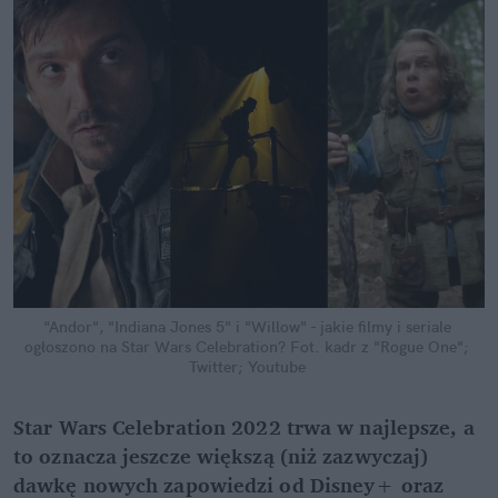
"Andor", "Indiana Jones 5" i "Willow" - jakie filmy i seriale 
ogłoszono na Star Wars Celebration?
Fot. kadr z "Rogue One"; 
Twitter; Youtube
Star Wars Celebration 2022 trwa w najlepsze, a 
to oznacza jeszcze większą (niż zazwyczaj) 
dawkę nowych zapowiedzi od Disney+ oraz 